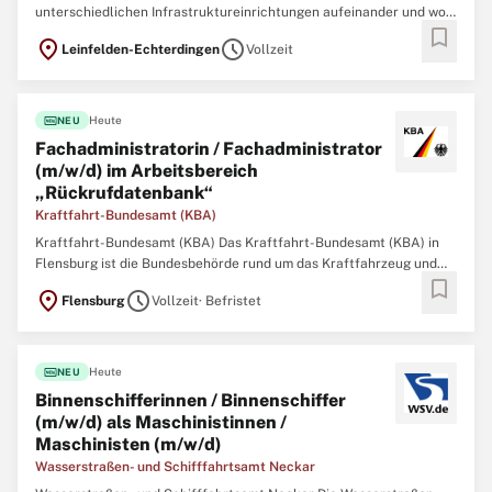
unterschiedlichen Infrastruktureinrichtungen aufeinander und wo
bookmark
sonst kann man in einem der wirtschaftsstärksten Orte der Region
location_on
schedule
Leinfelden-Echterdingen
Vollzeit
in einem familienfreundlichen und familiären Team arbeiten? Die
Stadt LE bietet Ihnen mit sowohl
fiber_new
Heute
NEU
Fachadministratorin / Fachadministrator
(m/w/d) im Arbeitsbereich
„Rückrufdatenbank“
Kraftfahrt-Bundesamt (KBA)
Kraftfahrt-Bundesamt (KBA) Das Kraftfahrt-Bundesamt (KBA) in
Flensburg ist die Bundesbehörde rund um das Kraftfahrzeug und
bookmark
seine Nutzenden in Deutschland und in Europa. Es verarbeitet in
location_on
schedule
Flensburg
Vollzeit
· Befristet
seinen Zentralen Registern Informationen über
Verkehrsteilnehmende und ihre Fahrzeuge, um inländischen
fiber_new
Heute
NEU
Binnenschifferinnen / Binnenschiffer
(m/w/d) als Maschinistinnen /
Maschinisten (m/w/d)
Wasserstraßen- und Schifffahrtsamt Neckar