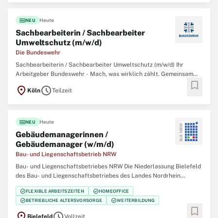
Lebensmittelpunkt. Für alle Menschen,
fiber_new
Heute
NEU
Sachbearbeiterin / Sachbearbeiter
Umweltschutz (m/w/d)
Die Bundeswehr
Sachbearbeiterin / Sachbearbeiter Umweltschutz (m/w/d) Ihr
Arbeitgeber Bundeswehr - Mach, was wirklich zählt. Gemeinsam
bookmark
mit über 260.000 zivilen und militärischen Mitarbeitenden
location_on
schedule
Köln
Teilzeit
garantieren wir Sicherheit, Souveränität und die außenpolitische
Handlungsfähigkeit der Bundesrepublik
fiber_new
Heute
NEU
Gebäudemanagerinnen /
Gebäudemanager (w/m/d)
Bau- und Liegenschaftsbetrieb NRW
Bau- und Liegenschaftsbetriebes NRW Die Niederlassung Bielefeld
des Bau- und Liegenschaftsbetriebes des Landes Nordrhein
Westfalen (BLB NRW) sucht zum nächstmöglichen Zeitpunkt
check_circle
check_circle
FLEXIBLE ARBEITSZEITEN
HOMEOFFICE
mehrere Gebäudemanagerinnen / Gebäudemanager (w/m/d) Der
check_circle
check_circle
BETRIEBLICHE ALTERSVORSORGE
WEITERBILDUNG
Bau- und Liegenschaftsbetrieb NRW ist Eigentümer,
bookmark
location_on
schedule
Bielefeld
Vollzeit