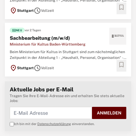
Zeitpunkt in der Abteilung 1 - „Haushalt, Personal, Organisation“ -
bookmark
im Referat 14 "Beamten- und Tarifrecht“ folgender Dienstposten zu
location_on
schedule
Stuttgart
Vollzeit
besetzen: Sachbearbeitung (m/w/d) des gehobenen Dienstes
Informationen zum Kultusministerium
fiber_new
vor 2 Tagen
NEU
Sachbearbeitung (m/w/d)
Ministerium für Kultus Baden-Württemberg
Beim Ministerium für Kultus in Stuttgart sind zum nächstmöglichen
Zeitpunkt in der Abteilung 1 - „Haushalt, Personal, Organisation“ -
bookmark
im Referat 11 "Haushalt, Controlling“ mehrere Dienstposten zu
location_on
schedule
Stuttgart
Vollzeit
besetzen: Sachbearbeitung (m/w/d) des gehobenen Dienstes
Informationen zum Kultusministerium
Aktuelle Jobs per E-Mail
Tragen Sie Ihre E-Mail-Adresse ein und erhalten Sie stets aktuelle
Jobs:
ANMELDEN
Ich bin mit der
Datenschutzerklärung
einverstanden.