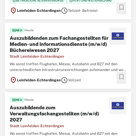
check_circle
check_circle
BETRIEBLICHE ALTERSVORSORGE
FORT- UND WEITERBILDUNG
Stadt LE bietet Ihnen mit sowohl
bookmark
location_on
schedule
Leinfelden-Echterdingen
Teilzeit
· Befristet
fiber_new
Heute
NEU
Auszubildenden zum Fachangestellten für
Medien- und Informationsdienste (m/w/d)
Büchereiwesen 2027
Stadt Leinfelden-Echterdingen
Wo sonst treffen Flughafen, Messe, Autobahn und B27 mit den
unterschiedlichen Infrastruktureinrichtungen aufeinander und wo
bookmark
sonst kann man in einem der wirtschaftsstärksten Orte der Region
location_on
schedule
Leinfelden-Echterdingen
Vollzeit
in einem familienfreundlichen und familiären Team arbeiten? Die
Stadt LE bietet Ihnen mit sowohl
fiber_new
Heute
NEU
Auszubildende zum
Verwaltungsfachangestellten (m/w/d)
2027
Stadt Leinfelden-Echterdingen
Wo sonst treffen Flughafen, Messe, Autobahn und B27 mit den