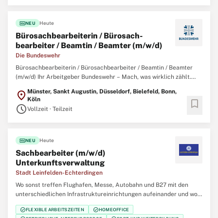
Stadt LE bietet Ihnen mit sowohl
fiber_new
Heute
NEU
Büro­sach­bearbeiterin / Büro­sach­
bearbeiter / Beamtin / Beamter (m/w/d)
Die Bundeswehr
Bürosachbearbeiterin / Bürosachbearbeiter / Beamtin / Beamter
(m/w/d) Ihr Arbeitgeber Bundeswehr – Mach, was wirklich zählt.
Gemeinsam mit über 260.000 zivilen und militärischen
Münster, Sankt Augustin, Düsseldorf, Bielefeld, Bonn,
location_on
Mitarbeitenden garantieren wir Sicherheit, Souveränität und die
Köln
bookmark
außenpolitische Handlungsfähigkeit
schedule
Vollzeit · Teilzeit
fiber_new
Heute
NEU
Sachbearbeiter (m/w/d)
Unterkunftsverwaltung
Stadt Leinfelden-Echterdingen
Wo sonst treffen Flughafen, Messe, Autobahn und B27 mit den
unterschiedlichen Infrastruktureinrichtungen aufeinander und wo
sonst kann man in einem der wirtschaftsstärksten Orte der Region
check_circle
check_circle
FLEXIBLE ARBEITSZEITEN
HOMEOFFICE
in einem familienfreundlichen und familiären Team arbeiten? Die