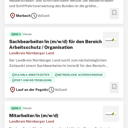
Wasserstraßen- und Schifffahrtsamt Neckar Die Wasserstraßen-
und Schifffahrtsverwaltung des Bundes ist die größte
bookmark
Arbeitgeberin im Geschäftsbereich des Bundesministeriums für
location_on
schedule
Marbach
Vollzeit
Verkehr (BMV). In unseren Behörden arbeiten deutschlandweit
engagierte Menschen für lebendige Wasserstraßen.
fiber_new
Heute
NEU
Sachbearbeiter/in (m/w/d) für den Bereich
Arbeitsschutz / Organisation
Landkreis Nürnberger Land
Der Landkreis Nürnberger Land sucht zum nächstmöglichen
Zeitpunkt eine/n Sachbearbeiter/in (m/w/d) für den Bereich
Arbeitsschutz / Organisation in Vollzeit oder vollzeitnah (min. 35 h).
check_circle
check_circle
FLEXIBLE ARBEITSZEITEN
BETRIEBLICHE ALTERSVORSORGE
Es handelt sich um eine unbefristete Stelle. Die Besetzung ist auch
check_circle
FORT- UND WEITERBILDUNG
im Rahmen von Jobsharing
bookmark
location_on
schedule
Lauf an der Pegnitz
Vollzeit
fiber_new
Heute
NEU
Mitarbeiter/in (m/w/d)
Landkreis Nürnberger Land