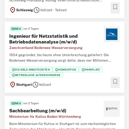
Schleswig-Flensburg. Kolleg*innen unterschiedlichster
bookmark
Professionen arbeiten gemeinsam für die Menschen in unserem
location_on
schedule
Schleswig
Vollzeit · Teilzeit
Kreis. Werden Sie Teil unseres Teams und gestalten Sie Ihre
berufliche Zukunft mit uns zusammen. Verbinden
fiber_new
vor 2 Tagen
NEU
Ingenieur für Netzstatistik und
Betriebsdatenanalyse (m/w/d)
Zweckverband Bodensee-Wasserversorgung
1954 gegründet, bis heute ohne Unterbrechung geliefert: Die
Bodensee-Wasserversorgung sorgt dafür, dass vier Millionen
Menschen in Baden-Württemberg qualitativ bestes Trinkwasser aus
check_circle
check_circle
check_circle
FLEXIBLE ARBEITSZEITEN
HOMEOFFICE
PARKPLATZ
dem Bodensee erhalten. Tag für Tag. Rund um die Uhr. Wir suchen
check_circle
BETRIEBLICHE ALTERSVORSORGE
für unseren Bereich Verteilbetriebe
bookmark
location_on
schedule
Stuttgart
Vollzeit
fiber_new
vor 2 Tagen
NEU
Sachbearbeitung (m/w/d)
Ministerium für Kultus Baden-Württemberg
Beim Ministerium für Kultus in Stuttgart ist zum nächstmöglichen