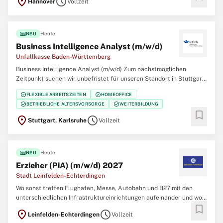
location_on
schedule
Hannover
Vollzeit
Niedersächsischen Landesbehörde für Straßenbau und Verkehr ist
im zentralen Geschäftsbereich 2 in
fiber_new
Heute
NEU
Business Intelligence Analyst (m/w/d)
Unfallkasse Baden-Württemberg
Business Intelligence Analyst (m/w/d) Zum nächstmöglichen
Zeitpunkt suchen wir unbefristet für unseren Standort in Stuttgart
oder Karlsruhe einen Business Intelligence Analyst (m/w/d). Sie
check_circle
check_circle
FLEXIBLE ARBEITSZEITEN
HOMEOFFICE
haben ein gutes Gespür für Zahlen und Spaß daran, aus Daten
check_circle
check_circle
BETRIEBLICHE ALTERSVORSORGE
WEITERBILDUNG
echte Insights zu gewinnen? Dann
bookmark
location_on
schedule
Stuttgart, Karlsruhe
Vollzeit
fiber_new
Heute
NEU
Erzieher (PiA) (m/w/d) 2027
Stadt Leinfelden-Echterdingen
Wo sonst treffen Flughafen, Messe, Autobahn und B27 mit den
unterschiedlichen Infrastruktureinrichtungen aufeinander und wo
bookmark
sonst kann man in einem der wirtschaftsstärksten Orte der Region
location_on
schedule
Leinfelden-Echterdingen
Vollzeit
in einem familienfreundlichen und familiären Team arbeiten? Die