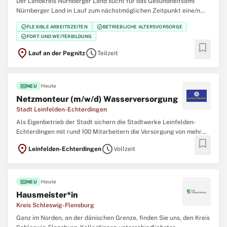
Der Landkreis Nürnberger Land sucht für das Gesundheitsamt
Nürnberger Land in Lauf zum nächstmöglichen Zeitpunkt eine/n
Mitarbeiter/in (m/w/d) in Teilzeit mit 23,30 Wochenstunden im
check_circle
check_circle
FLEXIBLE ARBEITSZEITEN
BETRIEBLICHE ALTERSVORSORGE
kommunalen Verwaltungsbereich des Gesundheitsamts Nürnberger
check_circle
FORT- UND WEITERBILDUNG
Land. Die Stelle ist unbefristet. Ihr
bookmark
location_on
schedule
Lauf an der Pegnitz
Teilzeit
fiber_new
Heute
NEU
Netzmonteur (m/w/d) Wasserversorgung
Stadt Leinfelden-Echterdingen
Als Eigenbetrieb der Stadt sichern die Stadtwerke Leinfelden-
Echterdingen mit rund 100 Mitarbeitern die Versorgung von mehr
bookmark
als 40.000 Einwohnern, Betrieben und Unternehmen, sowie die des
location_on
schedule
Leinfelden-Echterdingen
Vollzeit
Flughafens und der Messe Stuttgart. Wir sind kompetenter Partner
für Energie, Wasser, Abwasser,
fiber_new
Heute
NEU
Hausmeister*in
Kreis Schleswig-Flensburg
Ganz im Norden, an der dänischen Grenze, finden Sie uns, den Kreis