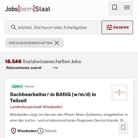
bookmark
menu
search
tune
Jobtitel, Stichwort oder Arbeitgeber
ÄNDERN
close
SOZIALWISSENSCHAFTEN
18.546
Sozialwissenschaften Jobs
fiber_new
Heute
NEU
Sachbearbeiter/-in BAföG (w/m/d) in
Teilzeit
Landeshauptstadt Wiesbaden
Wiesbaden liegt im Herzen des Rhein-Main-Gebietes, eingebettet in
eine der kultur- und erlebnisreichsten Regionen Deutschlands. Die
bookmark
hessische Landeshauptstadt besticht durch ihr vielfältiges
location_on
schedule
Wiesbaden
Teilzeit
Freizeitangebot und bildet damit ein ideales Umfeld für den