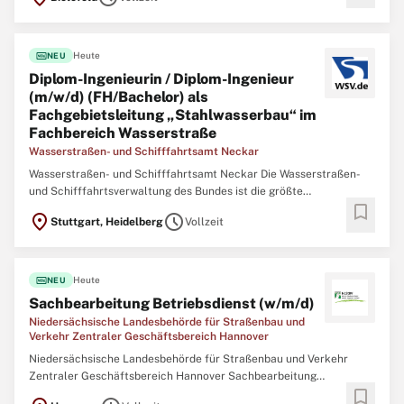
fiber_new
Heute
NEU
Diplom-Ingenieurin / Diplom-Ingenieur
(m/w/d) (FH/Bachelor) als
Fachgebietsleitung „Stahlwasserbau“ im
Fachbereich Wasserstraße
Wasserstraßen- und Schifffahrtsamt Neckar
Wasserstraßen- und Schifffahrtsamt Neckar Die Wasserstraßen-
und Schifffahrtsverwaltung des Bundes ist die größte
bookmark
Arbeitgeberin im Geschäftsbereich des Bundesministeriums für
location_on
schedule
Stuttgart, Heidelberg
Vollzeit
Verkehr (BMV). In unseren Behörden arbeiten deutschlandweit
engagierte Menschen für lebendige Wasserstraßen.
fiber_new
Heute
NEU
Sachbearbeitung Betriebsdienst (w/m/d)
Niedersächsische Landesbehörde für Straßenbau und
Verkehr Zentraler Geschäftsbereich Hannover
Niedersächsische Landesbehörde für Straßenbau und Verkehr
Zentraler Geschäftsbereich Hannover Sachbearbeitung
bookmark
Betriebsdienst (w/m/d) Hannover Vollzeit Festanstellung In der