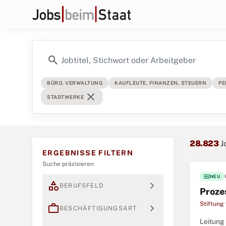
search
BÜRO, VERWALTUNG
KAUFLEUTE, FINANZEN, STEUERN
PE
close
STADTWERKE
28.823
J
ERGEBNISSE FILTERN
Suche präzisieren
fiber_new
NEU
category
expand_more
BERUFSFELD
Proze
Stiftung
work
expand_more
BESCHÄFTIGUNGSART
Leitung 