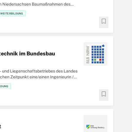
 in Niedersachsen Baumaßnahmen des
als
D WEITERBILDUNG
bookmark
rotechnik im Bundesbau
 und Liegenschaftsbetriebes des Landes
hen Zeitpunkt eine/einen Ingenieurin /
LDUNG
bookmark
t