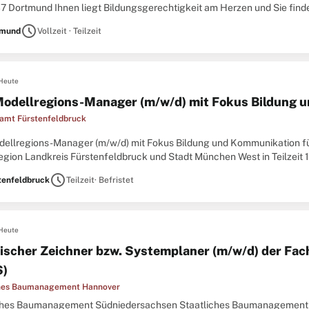
37 Dortmund Ihnen liegt Bildungsgerechtigkeit am Herzen und Sie finde
rmation der Studienplatzvergabe hautnah mitzuerleben?
schedule
tmund
Vollzeit · Teilzeit
Heute
odellregions-Manager (m/w/d) mit Fokus Bildung 
amt Fürstenfeldbruck
ellregions-Manager (m/w/d) mit Fokus Bildung und Kommunikation für
egion Landkreis Fürstenfeldbruck und Stadt München West in Teilzei
t. Die Stelle ist zunächst befristet für drei Jahre und wird im
schedule
tenfeldbruck
Teilzeit
· Befristet
Heute
ischer Zeichner bzw. Systemplaner (m/w/d) der Fac
S)
ches Baumanagement Hannover
ches Baumanagement Südniedersachsen Staatliches Baumanagement 