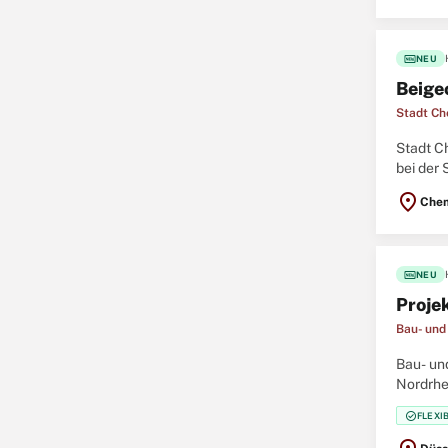
fiber_new
NEU
Beige
Stadt Ch
Stadt C
bei der 
Themenf
location_on
Chem
fiber_new
NEU
Proje
Bau- und
Bau- un
Nordrhe
(w/m/d)
check_circle
FLEXI