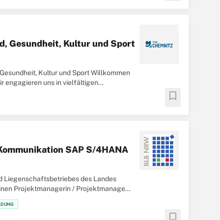
nd, Gesundheit, Kultur und Sport
, Gesundheit, Kultur und Sport Willkommen
 engagieren uns in vielfältigen
bookmark
d Kommunikation SAP S/4HANA
nd Liegenschaftsbetriebes des Landes
inen Projektmanagerin / Projektmanager
tsbetrieb
LDUNG
bookmark