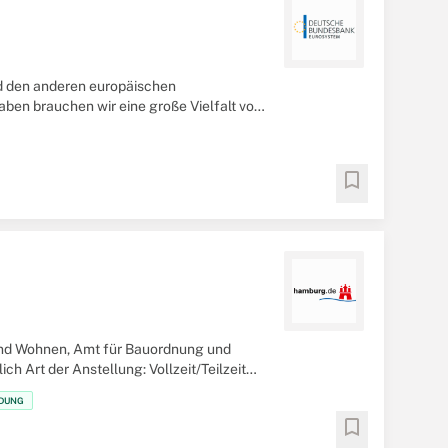
nd den anderen europäischen
aben brauchen wir eine große Vielfalt von
bookmark
und Wohnen, Amt für Bauordnung und
 Art der Anstellung: Vollzeit/Teilzeit
LDUNG
bookmark