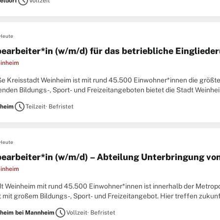
schedule
eldorf
Vollzeit
Heute
earbeiter*in (w/m/d) für das betriebliche Einglie
inheim
ße Kreisstadt Weinheim ist mit rund 45.500 Einwohner*innen die größte
nden Bildungs-, Sport- und Freizeitangeboten bietet die Stadt Weinhei
sorientierte Arbeitsplatzangebote auf das charmante
schedule
heim
Teilzeit
· Befristet
Heute
earbeiter*in (w/m/d) – Abteilung Unterbringung vo
inheim
dt Weinheim mit rund 45.500 Einwohner*innen ist innerhalb der Metropo
 mit großem Bildungs-, Sport- und Freizeitangebot. Hier treffen zukun
rmante Ambiente einer historisch gewachsenen mittelalterlichen
schedule
heim bei Mannheim
Vollzeit
· Befristet