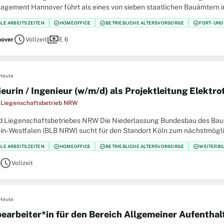
gement Hannover führt als eines von sieben staatlichen Bauämtern
und des Bundes durch. Mit rund 200 Beschäftigten betreuen wir mehr 
check_circle
check_circle
check_circle
BLE ARBEITSZEITEN
HOMEOFFICE
BETRIEBLICHE ALTERSVORSORGE
FORT- UN
schedule
payments
over
Vollzeit
E 6
Heute
ieurin / Ingenieur (w/m/d) als Projekt­leitung Elekt
 Liegenschaftsbetrieb NRW
d Liegenschaftsbetriebes NRW Die Niederlassung Bundesbau des Bau-
in‑Westfalen (BLB NRW) sucht für den Standort Köln zum nächstmöglic
ur (w/m/d) als Projektleitung Elektrotechnik im Bundesbau
check_circle
check_circle
check_circle
BLE ARBEITSZEITEN
HOMEOFFICE
BETRIEBLICHE ALTERSVORSORGE
WEITERBI
schedule
Vollzeit
Heute
earbeiter*in für den Bereich Allgemeiner Aufenthal