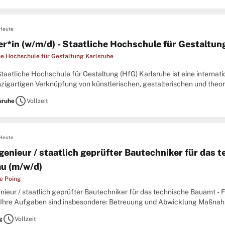
Heute
er*in (w/m/d) - Staatliche Hochschule für Gestaltun
he Hochschule für Gestaltung Karlsruhe
Staatliche Hochschule für Gestaltung (HfG) Karlsruhe ist eine interna
nzigartigen Verknüpfung von künstlerischen, gestalterischen und theor
60 Studierenden ein vielseitiges Studienangebot
schedule
sruhe
Vollzeit
Heute
genieur / staatlich geprüfter Bautechniker für das 
au (m/w/d)
e Poing
nieur / staatlich geprüfter Bautechniker für das technische Bauamt - 
Ihre Aufgaben sind insbesondere: Betreuung und Abwicklung Maßnah
 sowie im konstruktiven Ingenieur-bau (Brücken, Unterführungen),
schedule
g
Vollzeit