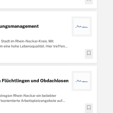
derungsmanagement
 Stadt im Rhein-Neckar-Kreis. Mit
m eine hohe Lebensqualität. Hier treffen
bookmark
n Flüchtlingen und Obdachlosen
lregion Rhein-Neckar ein beliebter
ftsorientierte Arbeitsplatzangebote auf
bookmark