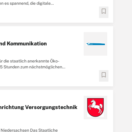
n es spannend, die digitale
bookmark
und Kommunikation
 die staatlich anerkannte Öko-
t 15 Stunden zum nächstmöglichen
bookmark
hrichtung Versorgungs­technik
Niedersachsen Das Staatliche