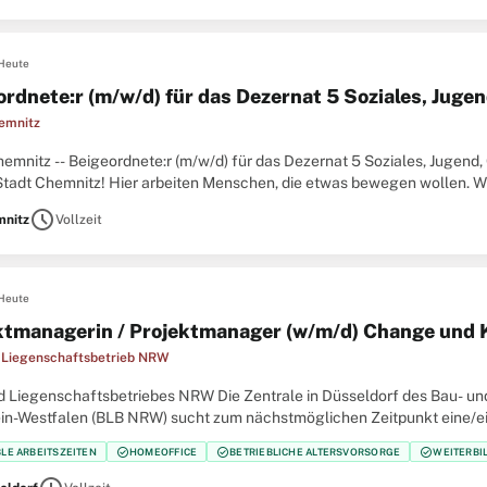
Heute
ordnete:r (m/w/d) für das Dezernat 5 Soziales, Juge
emnitz
hemnitz -- Beigeordnete:r (m/w/d) für das Dezernat 5 Soziales, Jugend
Stadt Chemnitz! Hier arbeiten Menschen, die etwas bewegen wollen. Wir
eldern. Gemeinsam gestalten wir Chemnitz für unsere
schedule
nitz
Vollzeit
Heute
ktmanagerin / Projektmanager (w/m/d) Change un
 Liegenschaftsbetrieb NRW
d Liegenschaftsbetriebes NRW Die Zentrale in Düsseldorf des Bau- u
in-Westfalen (BLB NRW) sucht zum nächstmöglichen Zeitpunkt eine/e
 Change und Kommunikation SAP S/4HANA Der Bau- und Liegenschaf
check_circle
check_circle
check_circle
BLE ARBEITSZEITEN
HOMEOFFICE
BETRIEBLICHE ALTERSVORSORGE
WEITERBI