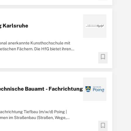
g Karlsruhe
tional anerkannte Kunsthochschule mit
etischen Fächern. Die HfG bietet ihren
bookmark
technische Bauamt - Fachrichtung
Fachrichtung Tiefbau (m/w/d) Poing |
men im Straßenbau (Straßen, Wege,
bookmark