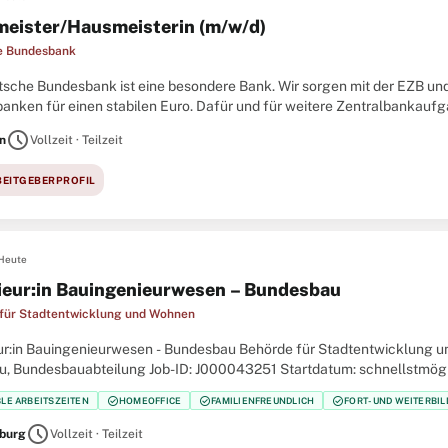
eister/Hausmeisterin (m/w/d)
e Bundesbank
tsche Bundesbank ist eine besondere Bank. Wir sorgen mit der EZB u
banken für einen stabilen Euro. Dafür und für weitere Zentralbankaufg
stinnen und Spezialisten in handwerklichen Arbeitsbereichen,
schedule
in
Vollzeit · Teilzeit
BEITGEBERPROFIL
Heute
ieur:in Bauingenieurwesen – Bundesbau
für Stadtentwicklung und Wohnen
ur:in Bauingenieurwesen - Bundesbau Behörde für Stadtentwicklung 
, Bundesbauabteilung Job-ID: J000043251 Startdatum: schnellstmöglich
istet) Bezahlung: EGr. 12 TV-L BesGr. A12 HmbBesG Bewerbungsfrist:
check_circle
check_circle
check_circle
BLE ARBEITSZEITEN
HOMEOFFICE
FAMILIENFREUNDLICH
FORT- UND WEITERBI
schedule
burg
Vollzeit · Teilzeit