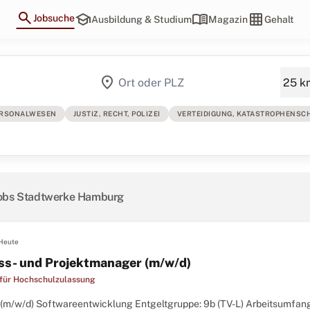
search
school
menu_book
grid_on
Jobsuche
Ausbildung & Studium
Magazin
Gehalt
location_on
RSONALWESEN
JUSTIZ, RECHT, POLIZEI
VERTEIDIGUNG, KATASTROPHENSC
obs Stadtwerke Hamburg
Heute
ss- und Projektmanager (m/w/d)
 für Hochschulzulassung
(m/w/d) Softwareentwicklung Entgeltgruppe: 9b (TV-L) Arbeitsumfang: Vo