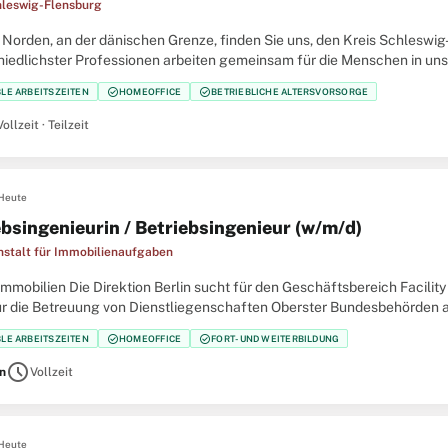
hleswig-Flensburg
 Norden, an der dänischen Grenze, finden Sie uns, den Kreis Schleswig
hiedlichster Professionen arbeiten gemeinsam für die Menschen in uns
nd gestalten Sie Ihre berufliche Zukunft mit uns zusammen. Verbinden
check_circle
check_circle
BLE ARBEITSZEITEN
HOMEOFFICE
BETRIEBLICHE ALTERSVORSORGE
Vollzeit · Teilzeit
Heute
ebsingenieurin / Betriebsingenieur (w/m/d)
stalt für Immobilienaufgaben
mmobilien Die Direktion Berlin sucht für den Geschäftsbereich Facil
für die Betreuung von Dienstliegenschaften Oberster Bundesbehörden 
t eine/einen: Betriebsingenieurin / Betriebsingenieur
check_circle
check_circle
BLE ARBEITSZEITEN
HOMEOFFICE
FORT- UND WEITERBILDUNG
schedule
in
Vollzeit
Heute