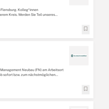
-Flensburg. Kolleg*innen
erem Kreis. Werden Sie Teil unseres
bookmark
ity Management Neubau (FN) am Arbeitsort
ab sofort bzw. zum nächstmöglichen
bookmark