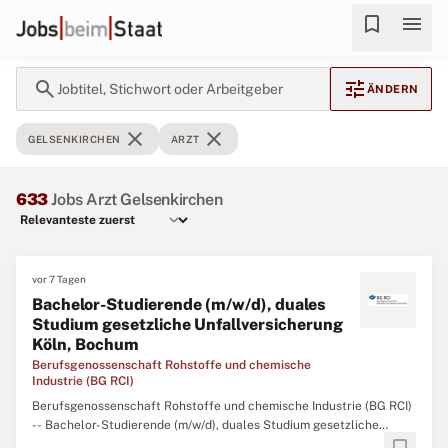
bookmark
menu
search
tune
Jobtitel, Stichwort oder Arbeitgeber
ÄNDERN
close
close
GELSENKIRCHEN
ARZT
633
Jobs Arzt Gelsenkirchen
vor 7 Tagen
Bachelor-Studierende (m/w/d), duales
Studium gesetzliche Unfallversicherung
Köln, Bochum
Berufsgenossenschaft Rohstoffe und chemische
Industrie (BG RCI)
Berufsgenossenschaft Rohstoffe und chemische Industrie (BG RCI)
-- Bachelor-Studierende (m/w/d), duales Studium gesetzliche
Unfallversicherung Köln, Bochum Formen Sie die