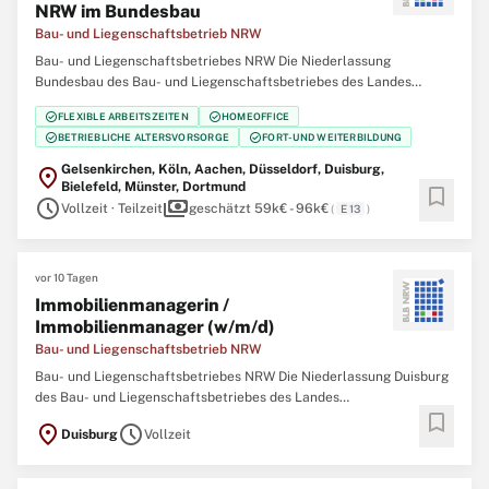
NRW im Bundesbau
Bau- und Liegenschaftsbetrieb NRW
Bau- und Liegenschaftsbetriebes NRW Die Niederlassung
Bundesbau des Bau- und Liegenschaftsbetriebes des Landes
Nordrhein‑Westfalen (BLB NRW) sucht zum nächstmöglichen
check_circle
check_circle
FLEXIBLE ARBEITSZEITEN
HOMEOFFICE
Zeitpunkt eine Abteilungsleitung (w/m/d) Leitstellen NRW im
check_circle
check_circle
BETRIEBLICHE ALTERSVORSORGE
FORT- UND WEITERBILDUNG
Bundesbau Der Bau- und Liegenschaftsbetrieb NRW ist Eigentümer,
Gelsenkirchen, Köln, Aachen, Düsseldorf, Duisburg,
location_on
Bielefeld, Münster, Dortmund
bookmark
schedule
payments
Vollzeit · Teilzeit
geschätzt 59k€ - 96k€
(
E 13
)
vor 10 Tagen
Immobilienmanagerin /
Immobilienmanager (w/m/d)
Bau- und Liegenschaftsbetrieb NRW
Bau- und Liegenschaftsbetriebes NRW Die Niederlassung Duisburg
des Bau- und Liegenschaftsbetriebes des Landes
bookmark
Nordrhein‑Westfalen (BLB NRW) sucht zum nächstmöglichen
location_on
schedule
Duisburg
Vollzeit
Zeitpunkt eine/einen Immobilienmanagerin / Immobilienmanager
(w/m/d) Der Bau- und Liegenschaftsbetrieb NRW ist Eigentümer,