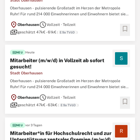
Stadt Oberhausen
Oberhausen - pulsierende Großstadt im Herzen der Metropole
Ruhr! Für rund 214 000 Einwohnerinnen und Einwohnern bietet sie
perfekte Infrastruktur: schnelle Autobahnanschlüsse und
location_on
schedule
Oberhausen
Vollzeit · Teilzeit
öffentlichen Nahverkehr in alle Nachbarstädte sowie Radtrassen
bookmark
payments
mit regionaler Anbindung. Oberhausen steht
geschätzt 47k€ - 61k€
(
E 9a TVöD
)
fiber_new
Heute
NEU
S
Mitarbeiter (m/w/d) in Vollzeit ab sofort
gesucht!
Stadt Oberhausen
Oberhausen - pulsierende Großstadt im Herzen der Metropole
Ruhr! Für rund 214 000 Einwohnerinnen und Einwohnern bietet sie
perfekte Infrastruktur: schnelle Autobahnanschlüsse und
location_on
schedule
Oberhausen
Vollzeit · Teilzeit
öffentlichen Nahverkehr in alle Nachbarstädte sowie Radtrassen
bookmark
payments
mit regionaler Anbindung. Oberhausen steht
geschätzt 47k€ - 63k€
(
E 9a TVöD
)
fiber_new
vor 3 Tagen
NEU
R
Mitarbeiter*in für Hochschulrecht und zur
Unterstützung zentraler Gremien (m/w/d)