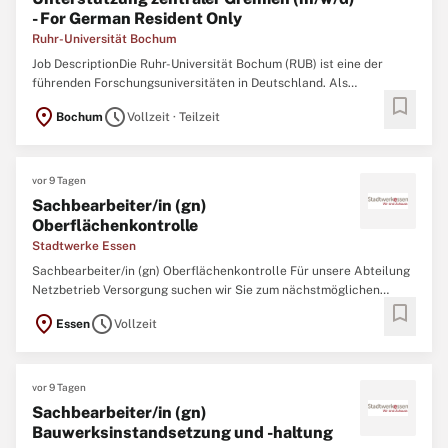
- For German Resident Only
Ruhr-Universität Bochum
Job DescriptionDie Ruhr-Universität Bochum (RUB) ist eine der
führenden Forschungsuniversitäten in Deutschland. Als
bookmark
reformorientierte Campusuniversität vereint sie in einzigartiger
location_on
schedule
Bochum
Vollzeit · Teilzeit
Weise die gesamte Spannbreite der großen Wissenschaftsbereiche
an einem Ort. Das dynamische Miteinander
vor 9 Tagen
Sachbearbeiter/in (gn)
Oberflächenkontrolle
Stadtwerke Essen
Sachbearbeiter/in (gn) Oberflächenkontrolle Für unsere Abteilung
Netzbetrieb Versorgung suchen wir Sie zum nächstmöglichen
bookmark
Zeitpunkt als Sachbearbeiter/in (gn) Oberflächenkontrolle. Fragen
location_on
schedule
Essen
Vollzeit
zur Stelle? Gina Pilling 0201 / 800-0
bewerbung@stadtwerke-
essen.de
Wir stellen ein Wow!
vor 9 Tagen
Sachbearbeiter/in (gn)
Bauwerksinstandsetzung und -haltung