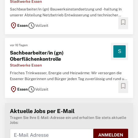
Stadtwerke Essen
Sachbearbeiter/in (gn) Bauwerksinstandsetzung und -haltung In
unserer Abteilung Netzbetrieb Entwässerung und technischer
bookmark
Shared Service suchen wir Sie zum nächstmöglichen Zeitpunkt als
location_on
schedule
Essen
Vollzeit
Sachbearbeiter/in (gn) Bauwerksinstandsetzung und -haltung.
Fragen zur Stelle? Gina Pilling 0201
vor 10 Tagen
S
Sachbearbeiter/in (gn)
Oberflächenkontrolle
Stadtwerke Essen
Frisches Trinkwasser, Energie und Heizwärme: Wir versorgen die
Essener Bürgerinnen und Bürger jeden Tag zuverlässig und rund um
bookmark
die Uhr. In 150 Jahren Unternehmensgeschichte entwickelten sich
location_on
schedule
Essen
Vollzeit
die Stadtwerke Essen vom Gas- und Wasserversorger zum heutigen
Energieversorger der Stadt
Aktuelle Jobs per E-Mail
Tragen Sie Ihre E-Mail-Adresse ein und erhalten Sie stets aktuelle
Jobs:
ANMELDEN