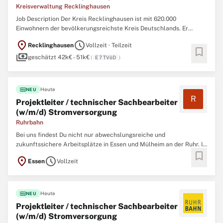
Kreisverwaltung Recklinghausen
Job Description Der Kreis Recklinghausen ist mit 620.000
Einwohnern der bevölkerungsreichste Kreis Deutschlands. Er
verbindet das grüne Münsterland mit der Metropolregion Ruhr,
location_on
schedule
Recklinghausen
Vollzeit · Teilzeit
einem der bedeutendsten Industrie-, Bildungs- und
bookmark
payments
Wirtschaftsstandorte. Als Arbeitgeber für mehr als 2.000
geschätzt 42k€ - 51k€
(
E 7 TVöD
)
fiber_new
Heute
NEU
R
Projektleiter / technischer Sachbearbeiter
(w/m/d) Stromversorgung
Ruhrbahn
Bei uns findest Du nicht nur abwechslungsreiche und
zukunftssichere Arbeitsplätze in Essen und Mülheim an der Ruhr. In
bookmark
einem familiären Arbeitsumfeld, das von Respekt, gegenseitiger
location_on
schedule
Essen
Vollzeit
Unterstützung und Wertschätzung geprägt ist, arbeiten rund 2.500
Mitarbeitende aus 42 Nationen in verschiedensten
fiber_new
Heute
NEU
Projektleiter / technischer Sachbearbeiter
(w/m/d) Stromversorgung