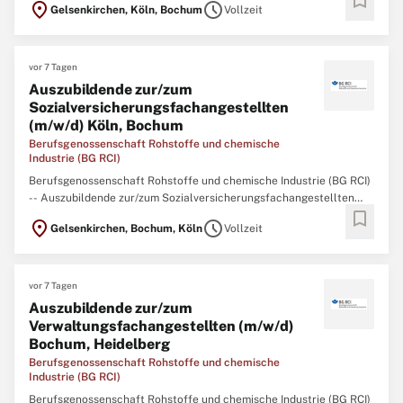
bookmark
location_on
schedule
Gelsenkirchen, Köln, Bochum
Vollzeit
Sozialversicherung von morgen – Studieren Sie mit Vision! Die BG
RCI ist ein moderner Dienstleister der gesetzlichen
vor 7 Tagen
Auszubildende zur/zum
Sozialversicherungsfachangestellten
(m/w/d) Köln, Bochum
Berufsgenossenschaft Rohstoffe und chemische
Industrie (BG RCI)
Berufsgenossenschaft Rohstoffe und chemische Industrie (BG RCI)
-- Auszubildende zur/zum Sozialversicherungsfachangestellten
bookmark
(m/w/d) Köln, Bochum Mit Wissen und Engagement für andere –
location_on
schedule
Gelsenkirchen, Bochum, Köln
Vollzeit
Beginnen Sie Ihre Ausbildung in der Sozialversicherung! Die BG RCI
ist ein moderner Dienstleister
vor 7 Tagen
Auszubildende zur/zum
Verwaltungsfachangestellten (m/w/d)
Bochum, Heidelberg
Berufsgenossenschaft Rohstoffe und chemische
Industrie (BG RCI)
Berufsgenossenschaft Rohstoffe und chemische Industrie (BG RCI)