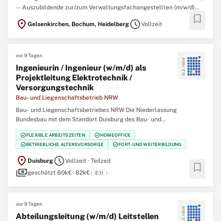
-- Auszubildende zur/zum Verwaltungsfachangestellten (m/w/d)
bookmark
Bochum, Heidelberg Mit Wissen und Engagement für andere –
location_on
schedule
Gelsenkirchen, Bochum, Heidelberg
Vollzeit
Beginnen Sie Ihre Ausbildung in der Sozialversicherung! Die BG RCI
ist ein moderner Dienstleister
vor 9 Tagen
Ingenieurin / Ingenieur (w/m/d) als
Projektleitung Elektrotechnik /
Versorgungstechnik
Bau- und Liegenschaftsbetrieb NRW
Bau- und Liegenschaftsbetriebes NRW Die Niederlassung
Bundesbau mit dem Standort Duisburg des Bau- und
Liegenschaftsbetriebes des Landes Nordrhein‑Westfalen (BLB
check_circle
check_circle
FLEXIBLE ARBEITSZEITEN
HOMEOFFICE
NRW) sucht zum nächstmöglichen Zeitpunkt eine/einen Ingenieurin
check_circle
check_circle
BETRIEBLICHE ALTERSVORSORGE
FORT- UND WEITERBILDUNG
/ Ingenieur (w/m/d) als Projektleitung Elektrotechnik /
location_on
schedule
Duisburg
Vollzeit · Teilzeit
bookmark
payments
geschätzt 60k€ - 82k€
(
E 11
)
vor 9 Tagen
Abteilungsleitung (w/m/d) Leitstellen