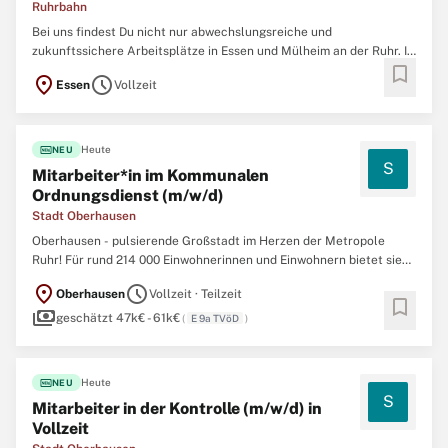
Ruhrbahn
Bei uns findest Du nicht nur abwechslungsreiche und
zukunftssichere Arbeitsplätze in Essen und Mülheim an der Ruhr. In
bookmark
einem familiären Arbeitsumfeld, das von Respekt, gegenseitiger
location_on
schedule
Essen
Vollzeit
Unterstützung und Wertschätzung geprägt ist, arbeiten rund 2.500
Mitarbeitende aus 42 Nationen in verschiedensten
fiber_new
Heute
NEU
S
Mitarbeiter*in im Kommunalen
Ordnungsdienst (m/w/d)
Stadt Oberhausen
Oberhausen - pulsierende Großstadt im Herzen der Metropole
Ruhr! Für rund 214 000 Einwohnerinnen und Einwohnern bietet sie
perfekte Infrastruktur: schnelle Autobahnanschlüsse und
location_on
schedule
Oberhausen
Vollzeit · Teilzeit
öffentlichen Nahverkehr in alle Nachbarstädte sowie Radtrassen
bookmark
payments
mit regionaler Anbindung. Oberhausen steht
geschätzt 47k€ - 61k€
(
E 9a TVöD
)
fiber_new
Heute
NEU
S
Mitarbeiter in der Kontrolle (m/w/d) in
Vollzeit