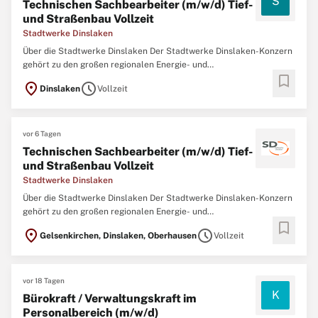
S
Technischen Sachbearbeiter (m/w/d) Tief-
und Straßenbau Vollzeit
Stadtwerke Dinslaken
Über die Stadtwerke Dinslaken Der Stadtwerke Dinslaken-Konzern
gehört zu den großen regionalen Energie- und
bookmark
Fernwärmespezialiste n in Deutschland. Mit über 400
location_on
schedule
Dinslaken
Vollzeit
Mitarbeitenden und 24 Tochter- und Beteiligungsgesellschaften
gestalten wir aktiv die Energie- und Wärmewende und betreiben
vor 6 Tagen
Technischen Sachbearbeiter (m/w/d) Tief-
und Straßenbau Vollzeit
Stadtwerke Dinslaken
Über die Stadtwerke Dinslaken Der Stadtwerke Dinslaken-Konzern
gehört zu den großen regionalen Energie- und
bookmark
Fernwärmespezialiste n in Deutschland. Mit über 400
location_on
schedule
Gelsenkirchen, Dinslaken, Oberhausen
Vollzeit
Mitarbeitenden und 24 Tochter- und Beteiligungsgesellschaften
gestalten wir aktiv die Energie- und Wärmewende und betreiben
vor 18 Tagen
K
Bürokraft / Verwaltungskraft im
Personalbereich (m/w/d)