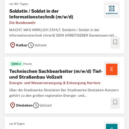
vor 30+ Tagen
Soldatin / Soldat in der
Informationstechnik (m/w/d)
Die Bundeswehr
MACHT, WAS WIRKLICH ZÄHLT. Soldatin / Soldat in der
Informationstechnik (m/w/d) DEIN ARBEITGEBER Gemeinsam mit
bookmark
über 260.000 militärischen und zivilen Mitarbeitenden garantieren
location_on
schedule
Kalkar
Vollzeit
wir Sicherheit, Souveränität und die außenpolitische
Handlungsfähigkeit der Bundesrepublik Deutschland
fiber_new
Heute
NEU
E
Technischen Sachbearbeiter (m/w/d) Tief-
und Straßenbau Vollzeit
Energie- und Wasserversorgung & Entsorgung Karriere
Über die Stadtwerke Dinslaken Der Stadtwerke Dinslaken-Konzern
gehört zu den großen regionalen Energie- und
bookmark
Fernwärmespezialiste n in Deutschland. Mit über 400
location_on
schedule
Dinslaken
Vollzeit
Mitarbeitenden und 24 Tochter- und Beteiligungsgesellschaften
gestalten wir aktiv die Energie- und Wärmewende und betreiben
vor 6 Tagen