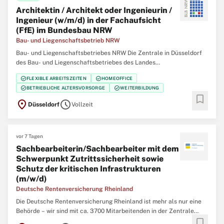
Architektin / Architekt oder Ingenieurin /
Ingenieur (w/m/d) in der Fachaufsicht
(FfE) im Bundesbau NRW
Bau- und Liegenschaftsbetrieb NRW
Bau- und Liegenschaftsbetriebes NRW Die Zentrale in Düsseldorf
des Bau- und Liegenschaftsbetriebes des Landes
Nordrhein‑Westfalen (BLB NRW) sucht zum nächstmöglichen
check_circle
check_circle
FLEXIBLE ARBEITSZEITEN
HOMEOFFICE
Zeitpunkt eine/einen Architektin / Architekten oder Ingenieurin /
check_circle
check_circle
BETRIEBLICHE ALTERSVORSORGE
WEITERBILDUNG
Ingenieur (w/m/d) in der Fachaufsicht (FfE) im Bundesbau
bookmark
location_on
schedule
Düsseldorf
Vollzeit
vor 7 Tagen
Sachbearbeiterin/Sachbearbeiter mit dem
Schwerpunkt Zutrittssicherheit sowie
Schutz der kritischen Infrastrukturen
(m/w/d)
Deutsche Rentenversicherung Rheinland
Die Deutsche Rentenversicherung Rheinland ist mehr als nur eine
Behörde – wir sind mit ca. 3700 Mitarbeitenden in der Zentrale
bookmark
(Düsseldorf), 12 regionalen Service-Zentren und einem eigenem