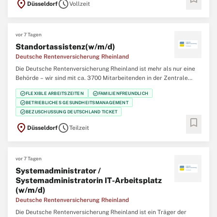
location_on
schedule
Düsseldorf
Vollzeit
Klinikverbund mit 5 Rehabilitationskliniken einer der größten
Regionalträger der gesetzlichen
vor 7 Tagen
Standortassistenz(w/m/d)
Deutsche Rentenversicherung Rheinland
Die Deutsche Rentenversicherung Rheinland ist mehr als nur eine
Behörde – wir sind mit ca. 3700 Mitarbeitenden in der Zentrale
(Düsseldorf), 12 regionalen Service-Zentren und einem eigenem
check_circle
check_circle
FLEXIBLE ARBEITSZEITEN
FAMILIENFREUNDLICH
Klinikverbund mit 5 Rehabilitationskliniken einer der größten
check_circle
BETRIEBLICHES GESUNDHEITSMANAGEMENT
Regionalträger der gesetzlichen
check_circle
BEZUSCHUSSUNG DEUTSCHLAND TICKET
bookmark
location_on
schedule
Düsseldorf
Teilzeit
vor 7 Tagen
Systemadministrator /
Systemadministratorin IT-Arbeitsplatz
(w/m/d)
Deutsche Rentenversicherung Rheinland
Die Deutsche Rentenversicherung Rheinland ist ein Träger der