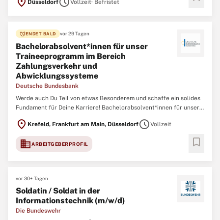
location_on
schedule
Düsseldorf
Vollzeit
· Befristet
Zeitpunkt eine/n Architektin / Architekten oder Ingenieurin /
Ingenieur (w/m/d) als Projektteammitglied Der Bau-
alarm
vor 29 Tagen
ENDET BALD
Bachelorabsolvent*innen für unser
Traineeprogramm im Bereich
Zahlungsverkehr und
Abwicklungssysteme
Deutsche Bundesbank
Werde auch Du Teil von etwas Besonderem und schaffe ein solides
Fundament für Deine Karriere! Bachelorabsolvent*innen für unser
Traineeprogramm im Bereich Zahlungsverkehr und
location_on
schedule
Krefeld, Frankfurt am Main, Düsseldorf
Vollzeit
Abwicklungssysteme Frankfurt am Main, Düsseldorf Vollzeit
(Teilzeit ist grundsätzlich möglich), befristet
bookmark
domain
ARBEITGEBERPROFIL
vor 30+ Tagen
Soldatin / Soldat in der
Informationstechnik (m/w/d)
Die Bundeswehr