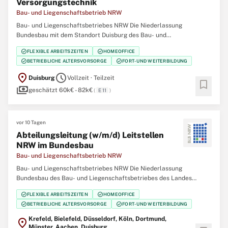
Versorgungstechnik
Bau- und Liegenschaftsbetrieb NRW
Bau- und Liegenschaftsbetriebes NRW Die Niederlassung
Bundesbau mit dem Standort Duisburg des Bau- und
Liegenschaftsbetriebes des Landes Nordrhein‑Westfalen (BLB
check_circle
check_circle
FLEXIBLE ARBEITSZEITEN
HOMEOFFICE
NRW) sucht zum nächstmöglichen Zeitpunkt eine/einen Ingenieurin
check_circle
check_circle
BETRIEBLICHE ALTERSVORSORGE
FORT- UND WEITERBILDUNG
/ Ingenieur (w/m/d) als Projektleitung Elektrotechnik /
location_on
schedule
Duisburg
Vollzeit · Teilzeit
bookmark
payments
geschätzt 60k€ - 82k€
(
E 11
)
vor 10 Tagen
Abteilungsleitung (w/m/d) Leitstellen
NRW im Bundesbau
Bau- und Liegenschaftsbetrieb NRW
Bau- und Liegenschaftsbetriebes NRW Die Niederlassung
Bundesbau des Bau- und Liegenschaftsbetriebes des Landes
Nordrhein‑Westfalen (BLB NRW) sucht zum nächstmöglichen
check_circle
check_circle
FLEXIBLE ARBEITSZEITEN
HOMEOFFICE
Zeitpunkt eine Abteilungsleitung (w/m/d) Leitstellen NRW im
check_circle
check_circle
BETRIEBLICHE ALTERSVORSORGE
FORT- UND WEITERBILDUNG
Bundesbau Der Bau- und Liegenschaftsbetrieb NRW ist Eigentümer,
Krefeld, Bielefeld, Düsseldorf, Köln, Dortmund,
location_on
Münster, Aachen, Duisburg