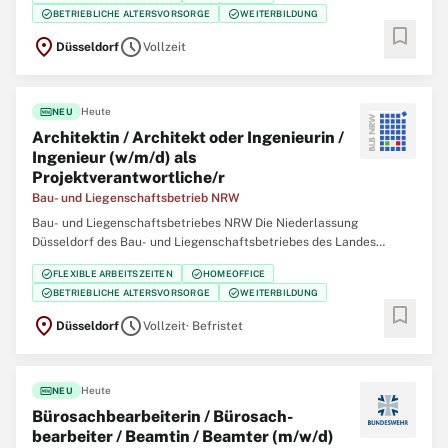
eine/einen Projektmanagerin / Projektmanager (w/m/d) Change und
check_circle
check_circle
BETRIEBLICHE ALTERSVORSORGE
WEITERBILDUNG
Kommunikation SAP S/4HANA Der Bau- und Liegenschaftsbetrieb
bookmark
location_on
schedule
Düsseldorf
Vollzeit
fiber_new
Heute
NEU
Architektin / Architekt oder Ingenieurin /
Ingenieur (w/m/d) als
Projektverantwortliche/r
Bau- und Liegenschaftsbetrieb NRW
Bau- und Liegenschaftsbetriebes NRW Die Niederlassung
Düsseldorf des Bau- und Liegenschaftsbetriebes des Landes
Nordrhein‑Westfalen (BLB NRW) sucht zum nächstmöglichen
check_circle
check_circle
FLEXIBLE ARBEITSZEITEN
HOMEOFFICE
Zeitpunkt für die Immobilienmanagementabteilung Finanzen
check_circle
check_circle
BETRIEBLICHE ALTERSVORSORGE
WEITERBILDUNG
eine/einen Architektin / Architekten oder Ingenieurin /
bookmark
location_on
schedule
Düsseldorf
Vollzeit
· Befristet
fiber_new
Heute
NEU
Büro­sach­bearbeiterin / Büro­sach­
bearbeiter / Beamtin / Beamter (m/w/d)