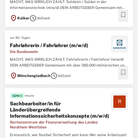
MACHT, WAS WIRKLICH ZÄHLT. Soldatin / Soldat in der
Informationstechnik (m/w/d) DEIN ARBEITGEBER Gemeinsam mit
bookmark
über 260.000 militärischen und zivilen Mitarbeitenden garantieren
location_on
schedule
Kalkar
Vollzeit
wir Sicherheit, Souveränität und die außenpolitische
Handlungsfähigkeit der Bundesrepublik Deutschland
vor 30+ Tagen
Fahrlehrerin / Fahrlehrer (m/w/d)
Die Bundeswehr
MACHT, WAS WIRKLICH ZÄHLT. Fahrlehrerin / Fahrlehrer (m/w/d)
DEIN ARBEITGEBER Gemeinsam mit über 260.000 militärischen und
bookmark
zivilen Mitarbeitenden garantieren wir Sicherheit, Souveränität und
location_on
schedule
Mönchengladbach
Vollzeit
die außenpolitische Handlungsfähigkeit der Bundesrepublik
Deutschland sowie Unterstützung
fiber_new
Heute
NEU
R
Sachbearbeiter/in für
Länderübergreifende
Informationssicherheitskonzepte (m/w/d)
Rechenzentrum der Finanzverwaltung des Landes
Nordrhein Westfalen
Erstaunlich, wie flexibel Sicherheit sein kann Wer seine Arbeitszeit