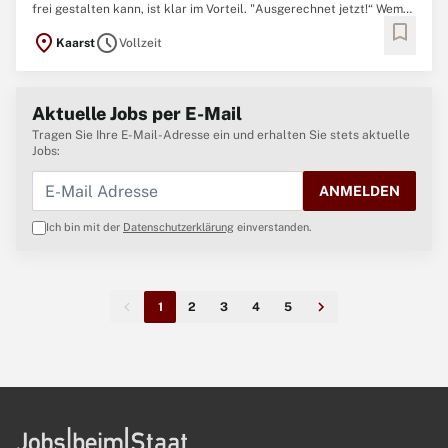
frei gestalten kann, ist klar im Vorteil. "Ausgerechnet jetzt!“ Wem
bookmark
schießt dieser Gedanke nicht durch den Kopf, wenn der
location_on
schedule
Kaarst
Vollzeit
Kindergarten anruft, der Handwerker nur heute kann oder du
einfach nur das schöne Wetter
Aktuelle Jobs per E-Mail
Tragen Sie Ihre E-Mail-Adresse ein und erhalten Sie stets aktuelle
Jobs:
ANMELDEN
Ich bin mit der
Datenschutzerklärung
einverstanden.
1
2
3
4
5