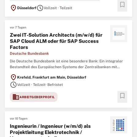
bookmark
location_on
schedule
Düsseldorf
Vollzeit · Teilzeit
vor 7 Tagen
Zwei IT-Solution Architects (m/w/d) für
SAP Cloud ALM oder für SAP Success
Factors
Deutsche Bundesbank
Die Deutsche Bundesbank ist eine besondere Bank: Ein integraler
Bestandteil des Europäischen Systems der Zentralbanken mit
bedeutender Funktion in der Finanzstabilität, Bankenaufsicht,
location_on
Krefeld, Frankfurt am Main, Düsseldorf
Geldpolitik und im Zahlungsverkehr in Deutschland. Allem voran
schedule
jedoch sind wir ein starkes Team
Vollzeit · Teilzeit
· Befristet
bookmark
domain
ARBEITGEBERPROFIL
vor 10 Tagen
Ingenieurin / Ingenieur (w/m/d) als
Projektleitung Elektrotechnik /