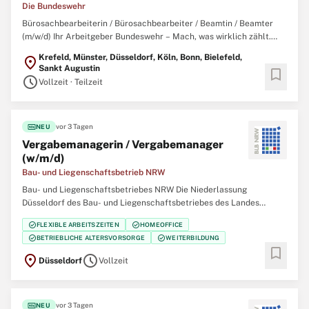
Die Bundeswehr
Bürosachbearbeiterin / Bürosachbearbeiter / Beamtin / Beamter
(m/w/d) Ihr Arbeitgeber Bundeswehr – Mach, was wirklich zählt.
Gemeinsam mit über 260.000 zivilen und militärischen
Krefeld, Münster, Düsseldorf, Köln, Bonn, Bielefeld,
location_on
Mitarbeitenden garantieren wir Sicherheit, Souveränität und die
Sankt Augustin
bookmark
außenpolitische Handlungsfähigkeit
schedule
Vollzeit · Teilzeit
fiber_new
vor 3 Tagen
NEU
Vergabemanagerin / Vergabemanager
(w/m/d)
Bau- und Liegenschaftsbetrieb NRW
Bau- und Liegenschaftsbetriebes NRW Die Niederlassung
Düsseldorf des Bau- und Liegenschaftsbetriebes des Landes
Nordrhein‑Westfalen (BLB NRW) sucht zum nächstmöglichen
check_circle
check_circle
FLEXIBLE ARBEITSZEITEN
HOMEOFFICE
Zeitpunkt eine/einen Vergabemanagerin / Vergabemanager (w/m/d)
check_circle
check_circle
BETRIEBLICHE ALTERSVORSORGE
WEITERBILDUNG
Der Bau- und Liegenschaftsbetrieb NRW ist Eigentümer,
bookmark
location_on
schedule
Düsseldorf
Vollzeit
fiber_new
vor 3 Tagen
NEU