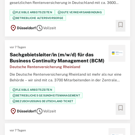
gesetzlichen Rentenversicherung in Deutschland mit ca. 3600
Mitarbeiterinnen und Mitarbeitern in der Hauptverwaltung in
check_circle
check_circle
FLEXIBLE ARBEITSZEITEN
GUTE VERKEHRSANBINDUNG
Düsseldorf, 12 regionalen Service-Zentren im Bereich der
check_circle
BETRIEBLICHE ALTERSVORSORGE
Regierungsbezirke Düsseldorf und Köln und 5
bookmark
location_on
schedule
Düsseldorf
Vollzeit
vor 7 Tagen
Sachgebietsleiter/in (m/w/d) für das
Business Continuity Management (BCM)
Deutsche Rentenversicherung Rheinland
Die Deutsche Rentenversicherung Rheinland ist mehr als nur eine
Behörde – wir sind mit ca. 3700 Mitarbeitenden in der Zentrale
(Düsseldorf), 12 regionalen Service-Zentren und einem eigenem
check_circle
FLEXIBLE ARBEITSZEITEN
Klinikverbund mit 5 Rehabilitationskliniken einer der größten
check_circle
BETRIEBLICHES GESUNDHEITSMANAGEMENT
Regionalträger der gesetzlichen
check_circle
BEZUSCHUSSUNG DEUTSCHLAND TICKET
bookmark
location_on
schedule
Düsseldorf
Vollzeit
vor 7 Tagen