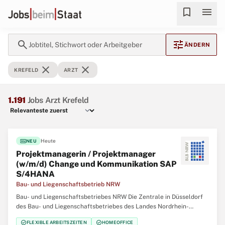
bookmark
menu
search
tune
Jobtitel, Stichwort oder Arbeitgeber
ÄNDERN
close
close
KREFELD
ARZT
1.191
Jobs Arzt Krefeld
fiber_new
Heute
NEU
Projektmanagerin / Projektmanager
(w/m/d) Change und Kommunikation SAP
S/4HANA
Bau- und Liegenschaftsbetrieb NRW
Bau- und Liegenschaftsbetriebes NRW Die Zentrale in Düsseldorf
des Bau- und Liegenschaftsbetriebes des Landes Nordrhein-
Westfalen (BLB NRW) sucht zum nächstmöglichen Zeitpunkt
check_circle
check_circle
FLEXIBLE ARBEITSZEITEN
HOMEOFFICE