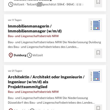
bookmark
schedule
payments
Vollzeit · Teilzeit
geschätzt 59k€ - 96k€
(
E 13
)
vor 11 Tagen
Immobilienmanagerin /
Immobilienmanager (w/m/d)
Bau- und Liegenschaftsbetrieb NRW
Bau- und Liegenschaftsbetriebes NRW Die Niederlassung Duisburg
des Bau- und Liegenschaftsbetriebes des Landes
bookmark
Nordrhein‑Westfalen (BLB NRW) sucht zum nächstmöglichen
location_on
schedule
Duisburg
Vollzeit
Zeitpunkt eine/einen Immobilienmanagerin / Immobilienmanager
(w/m/d) Der Bau- und Liegenschaftsbetrieb NRW ist Eigentümer,
vor 21 Tagen
Architektin / Architekt oder Ingenieurin /
Ingenieur (w/m/d) als
Projektteammitglied
Bau- und Liegenschaftsbetrieb NRW
Bau- und Liegenschaftsbetriebes NRW Die Niederlassung
Düsseldorf des Bau- und Liegenschaftsbetriebes des Landes
bookmark
Nordrhein-Westfalen (BLB NRW) sucht zum nächstmöglichen