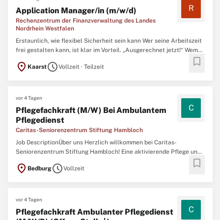
R
Application Manager/in (m/w/d)
Rechenzentrum der Finanzverwaltung des Landes
Nordrhein Westfalen
Erstaunlich, wie flexibel Sicherheit sein kann Wer seine Arbeitszeit
frei gestalten kann, ist klar im Vorteil. „Ausgerechnet jetzt!“ Wem
bookmark
schießt dieser Gedanke nicht durch den Kopf, wenn der
location_on
schedule
Kaarst
Vollzeit · Teilzeit
Kindergarten anruft, der Handwerker nur heute kann oder du
einfach nur das schöne Wetter nutzen möchtest? In den ...
vor 4 Tagen
C
Pflegefachkraft (M/W) Bei Ambulantem
Pflegedienst
Caritas-Seniorenzentrum Stiftung Hambloch
Job DescriptionÜber uns Herzlich willkommen bei Caritas-
Seniorenzentrum Stiftung Hambloch! Eine aktivierende Pflege und
bookmark
ganzheitliche Betreuung wird gemeinsam mit den Bewohner:innen,
location_on
schedule
Bedburg
Vollzeit
den Angehörigen und den Ärzt:innen geplant. Dafür arbeitet unser
40-köpfiges qualifizierte Team täglich Hand in Hand. ...
vor 4 Tagen
C
Pflegefachkraft Ambulanter Pflegedienst