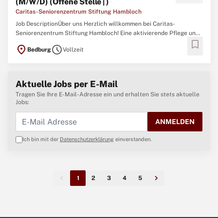
(M/W/D) (Offene Stelle | )
Caritas-Seniorenzentrum Stiftung Hambloch
Job DescriptionÜber uns Herzlich willkommen bei Caritas-
Seniorenzentrum Stiftung Hambloch! Eine aktivierende Pflege und
bookmark
ganzheitliche Betreuung wird gemeinsam mit den Bewohner:innen,
location_on
schedule
Bedburg
Vollzeit
den Angehörigen und den Ärzt:innen geplant. Dafür arbeitet unser
40-köpfiges qualifizierte Team täglich Hand in Hand. ...
Aktuelle Jobs per E-Mail
Tragen Sie Ihre E-Mail-Adresse ein und erhalten Sie stets aktuelle
Jobs:
ANMELDEN
Ich bin mit der
Datenschutzerklärung
einverstanden.
1
2
3
4
5