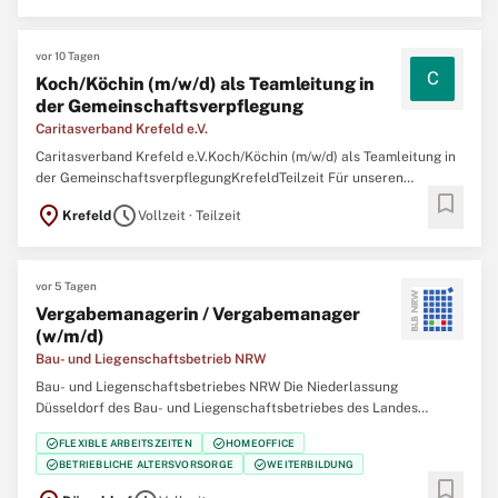
Einrichtung gestalten Sie die Verpflegung unserer Bewohner ...
vor 10 Tagen
C
Koch/Köchin (m/w/d) als Teamleitung in
der Gemeinschaftsverpflegung
Caritasverband Krefeld e.V.
Caritasverband Krefeld e.V.Koch/Köchin (m/w/d) als Teamleitung in
der GemeinschaftsverpflegungKrefeldTeilzeit Für unseren
bookmark
Saassenhof in Krefeld-Fischeln suchen wir zum 01.09.2026 eine
location_on
schedule
Krefeld
Vollzeit · Teilzeit
Teamleitung Küche (m/w/d) mit 30 Wochenstunden. In unserer
Einrichtung gestalten Sie die Verpflegung unserer Bewohner ...
vor 5 Tagen
Vergabemanagerin / Vergabemanager
(w/m/d)
Bau- und Liegenschaftsbetrieb NRW
Bau- und Liegenschaftsbetriebes NRW Die Niederlassung
Düsseldorf des Bau- und Liegenschaftsbetriebes des Landes
Nordrhein‑Westfalen (BLB NRW) sucht zum nächstmöglichen
check_circle
check_circle
FLEXIBLE ARBEITSZEITEN
HOMEOFFICE
Zeitpunkt eine/einen Vergabemanagerin / Vergabemanager (w/m/d)
check_circle
check_circle
BETRIEBLICHE ALTERSVORSORGE
WEITERBILDUNG
Der Bau- und Liegenschaftsbetrieb NRW ist Eigentümer, Vermieter
bookmark
und Betreiber ...