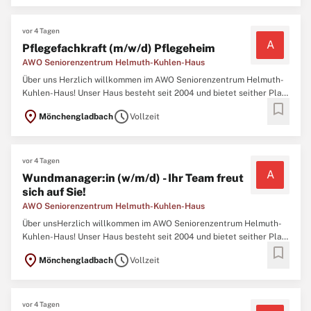
verbinden wir unsere Expertise mit der bedingungslosen ...
vor 4 Tagen
A
Pflegefachkraft (m/w/d) Pflegeheim
AWO Seniorenzentrum Helmuth-Kuhlen-Haus
Über uns Herzlich willkommen im AWO Seniorenzentrum Helmuth-
Kuhlen-Haus! Unser Haus besteht seit 2004 und bietet seither Platz
bookmark
für 80 Bewohner/innen. Eine abgeschlossene Ausbildung als
location_on
schedule
Mönchengladbach
Vollzeit
Pflegefachkraft (Altenpfleger:in, Gesundheits- und
Krankenpfleger:in, Kinderkrankenpfleger:in) Eine Weiterbildung als
...
vor 4 Tagen
A
Wundmanager:in (w/m/d) - Ihr Team freut
sich auf Sie!
AWO Seniorenzentrum Helmuth-Kuhlen-Haus
Über unsHerzlich willkommen im AWO Seniorenzentrum Helmuth-
Kuhlen-Haus! Unser Haus besteht seit 2004 und bietet seither Platz
bookmark
für 80 Bewohner/innen. Unsere stationäre Einrichtung teilt sich in
location_on
schedule
Mönchengladbach
Vollzeit
drei Wohnbereiche. Bei unserer täglichen pflegerischen Arbeit
verbinden wir unsere Expertise mit der bedingungslosen ...
vor 4 Tagen