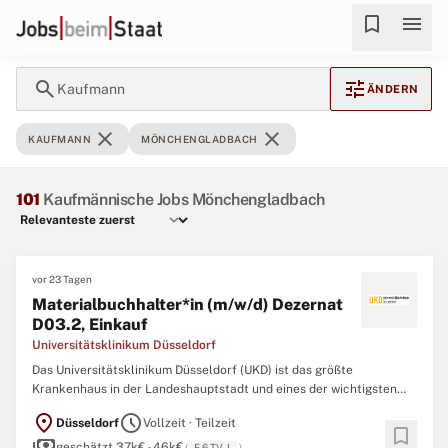
bookmark
menu
search
tune
Kaufmann
ÄNDERN
close
close
KAUFMANN
MÖNCHENGLADBACH
101
Kaufmännische Jobs Mönchengladbach
vor 23 Tagen
Materialbuchhalter*in (m/w/d) Dezernat
D03.2, Einkauf
Universitätsklinikum Düsseldorf
Das Universitätsklinikum Düsseldorf (UKD) ist das größte
Krankenhaus in der Landeshauptstadt und eines der wichtigsten
medizinischen Zentren in NRW. Die 9.300 Mitarbeiterinnen und
location_on
schedule
Düsseldorf
Vollzeit · Teilzeit
Mitarbeiter in UKD und Tochterfirmen setzen sich dafür ein, dass
bookmark
payments
jährlich über 45.000 Patientinnen und Patienten stationär ...
geschätzt 37k€ - 46k€
(
E 6 TV-L
)