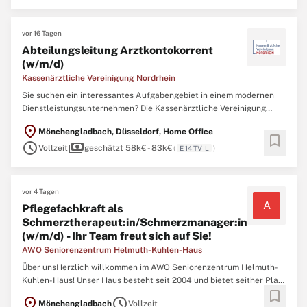
überregionaler Ausbildungsträger im Gesundheits- und
Sozialwesen ...
vor 16 Tagen
Abteilungsleitung Arztkontokorrent
(w/m/d)
Kassenärztliche Vereinigung Nordrhein
Sie suchen ein interessantes Aufgabengebiet in einem modernen
Dienstleistungsunternehmen? Die Kassenärztliche Vereinigung
Nordrhein mit ihren 24.000 Mitgliedern stellt die ambulante
location_on
Mönchengladbach, Düsseldorf, Home Office
medizinische und psychotherapeutische Versorgung von 9,5
bookmark
schedule
payments
Millionen Menschen in Nordrhein sicher. Für unsere Abteilung
Vollzeit
geschätzt 58k€ - 83k€
(
E 14 TV-L
)
Arztkontokorrent ...
vor 4 Tagen
A
Pflegefachkraft als
Schmerztherapeut:in/Schmerzmanager:in
(w/m/d) - Ihr Team freut sich auf Sie!
AWO Seniorenzentrum Helmuth-Kuhlen-Haus
Über unsHerzlich willkommen im AWO Seniorenzentrum Helmuth-
Kuhlen-Haus! Unser Haus besteht seit 2004 und bietet seither Platz
bookmark
für 80 Bewohner/innen. Unsere stationäre Einrichtung teilt sich in
location_on
schedule
Mönchengladbach
Vollzeit
drei Wohnbereiche. Bei unserer täglichen pflegerischen Arbeit