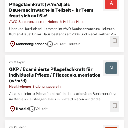
A
Pflegefachkraft (w/m/d) als
Dauernachtwache in Teilzeit - Ihr Team
freut sich auf Sie!
AWO Seniorenzentrum Helmuth-Kuhlen-Haus
Über unsHerzlich willkommen im AWO Seniorenzentrum Helmuth-
Kuhlen-Haus! Unser Haus besteht seit 2004 und bietet seither Platz
bookmark
für 80 Bewohner/innen. Unsere stationäre Einrichtung teilt sich in
location_on
schedule
Mönchengladbach
Vollzeit · Teilzeit
drei Wohnbereiche. Bei unserer täglichen pflegerischen Arbeit
verbinden wir unsere Expertise mit der bedingungslosen ...
vor 11 Tagen
N
GKP / Examinierte Pflegefachkraft für
individuelle Pflege / Pflegedokumentation
(w/m/d)
Neukirchener Erziehungsverein
Als examinierte Pflegefachkraft in der stationären Seniorenpflege
im Gerhard-Tersteegen-Haus in Krefeld bieten wir dir die
bookmark
Möglichkeit, deine Expertise in der Betreuung und Pflege unserer
location_on
schedule
Krefeld
Vollzeit
Bewohnerinnen und Bewohner einzubringen und
weiterzuentwickeln. Du bist verantwortlich für die Sicherstellung
eines ...
vor 26 Tagen