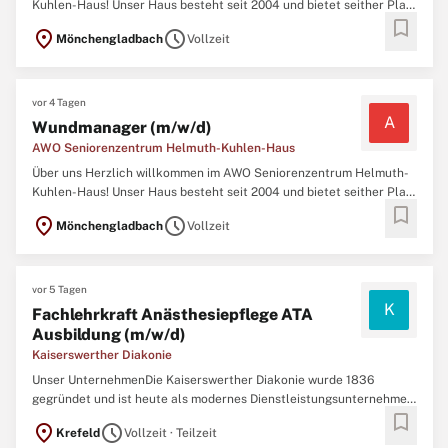
Kuhlen-Haus! Unser Haus besteht seit 2004 und bietet seither Platz
bookmark
für 80 Bewohner/innen. Vergewissern Sie sich, dass Sie den
location_on
schedule
Mönchengladbach
Vollzeit
Richtlinien als Bewerber für diese Stelle entsprechen. Bitte lesen
Sie die unten stehenden Informationen sorgfältig ...
vor 4 Tagen
A
Wundmanager (m/w/d)
AWO Seniorenzentrum Helmuth-Kuhlen-Haus
Über uns Herzlich willkommen im AWO Seniorenzentrum Helmuth-
Kuhlen-Haus! Unser Haus besteht seit 2004 und bietet seither Platz
bookmark
für 80 Bewohner/innen. Eine abgeschlossene Ausbildung als
location_on
schedule
Mönchengladbach
Vollzeit
Pflegefachkraft (Altenpfleger:in, Gesundheits- und
Krankenpfleger:in, Kinderkrankenpfleger:in) Fundierte Erfahrungen
...
vor 5 Tagen
K
Fachlehrkraft Anästhesiepflege ATA
Ausbildung (m/w/d)
Kaiserswerther Diakonie
Unser UnternehmenDie Kaiserswerther Diakonie wurde 1836
gegründet und ist heute als modernes Dienstleistungsunternehmen
bookmark
mit etwa 3.000 Mitarbeitenden in den Bereichen Gesundheit,
location_on
schedule
Krefeld
Vollzeit · Teilzeit
Altenhilfe, Soziale Dienste sowie Bildung tätig.Wir bieten als