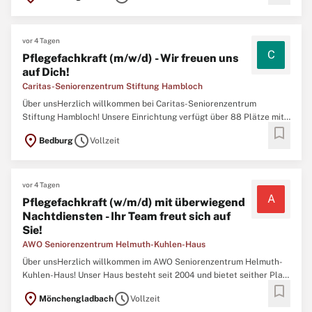
verbinden wir unsere Expertise mit der bedingungslosen ...
vor 4 Tagen
C
Pflegefachkraft (m/w/d) - Wir freuen uns
auf Dich!
Caritas-Seniorenzentrum Stiftung Hambloch
Über unsHerzlich willkommen bei Caritas-Seniorenzentrum
Stiftung Hambloch! Unsere Einrichtung verfügt über 88 Plätze mit
bookmark
60 Einzel- und 14 Doppelzimmern sowie über acht
location_on
schedule
Bedburg
Vollzeit
Kurzzeitpflegeplätze und liegt ruhig und dennoch zentral in
Bedburg-Kaster. Im Mittelpunkt unserer Arbeit stehen unsere
Bewohner:innen ...
vor 4 Tagen
A
Pflegefachkraft (w/m/d) mit überwiegend
Nachtdiensten - Ihr Team freut sich auf
Sie!
AWO Seniorenzentrum Helmuth-Kuhlen-Haus
Über unsHerzlich willkommen im AWO Seniorenzentrum Helmuth-
Kuhlen-Haus! Unser Haus besteht seit 2004 und bietet seither Platz
bookmark
für 80 Bewohner/innen. Unsere stationäre Einrichtung teilt sich in
location_on
schedule
Mönchengladbach
Vollzeit
drei Wohnbereiche. Bei unserer täglichen pflegerischen Arbeit