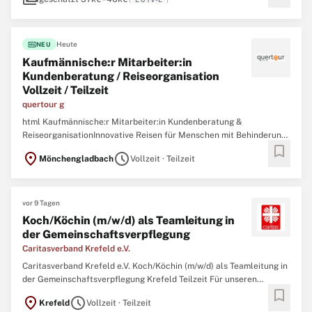
fiber_new
Heute
NEU
Kaufmännische:r Mitarbeiter:in
Kundenberatung / Reiseorganisation
Vollzeit / Teilzeit
quertour g
html Kaufmännische:r Mitarbeiter:in Kundenberatung &
ReiseorganisationInnovative Reisen für Menschen mit Behinderung
bookmark
- Arbeiten mit Sinn und kurzen Entscheidungswegen quertour ist
location_on
schedule
Mönchengladbach
Vollzeit · Teilzeit
ein Reiseveranstalter, der sich seit über 30 Jahren auf inklusive
Reisen für Menschen mit Behinderung spezialisiert hat. ...
vor 9 Tagen
Koch/Köchin (m/w/d) als Teamleitung in
der Gemeinschaftsverpflegung
Caritasverband Krefeld e.V.
Caritasverband Krefeld e.V. Koch/Köchin (m/w/d) als Teamleitung in
der Gemeinschaftsverpflegung Krefeld Teilzeit Für unseren
bookmark
Saassenhof in Krefeld-Fischeln suchen wir zum 01.09.2026 eine
location_on
schedule
Krefeld
Vollzeit · Teilzeit
Teamleitung Küche (m/w/d) mit 30 Wochenstunden. In unserer