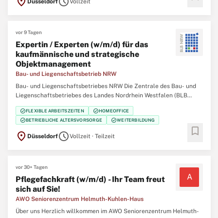
location_on
schedule
Düsseldorf
Vollzeit
vor 9 Tagen
Expertin / Experten (w/m/d) für das
kaufmännische und strategische
Objektmanagement
Bau- und Liegenschaftsbetrieb NRW
Bau- und Liegenschaftsbetriebes NRW Die Zentrale des Bau- und
Liegenschaftsbetriebes des Landes Nordrhein Westfalen (BLB
NRW) sucht zum nächstmöglichen Zeitpunkt eine/n Expertin /
check_circle
check_circle
FLEXIBLE ARBEITSZEITEN
HOMEOFFICE
Experten (w/m/d) für das kaufmännische und strategische
check_circle
check_circle
BETRIEBLICHE ALTERSVORSORGE
WEITERBILDUNG
Objektmanagement Der Bau- und Liegenschaftsbetrieb NRW ist
bookmark
Eigentümer ...
location_on
schedule
Düsseldorf
Vollzeit · Teilzeit
vor 30+ Tagen
A
Pflegefachkraft (w/m/d) - Ihr Team freut
sich auf Sie!
AWO Seniorenzentrum Helmuth-Kuhlen-Haus
Über uns Herzlich willkommen im AWO Seniorenzentrum Helmuth-