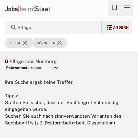
bookmark
menu
search
tune
Pflege
ÄNDERN
close
close
PFLEGE
NÜRNBERG
0
Pflege Jobs Nürnberg
Ihre Suche ergab keine Treffer.
Tipps:
Stellen Sie sicher, dass der Suchbegriff vollständig
eingegeben wurde.
Suchen Sie auch nach sinnverwandten Varianten des
Suchbegriffs (z.B. Doktorarbeitarbeit, Dissertation)