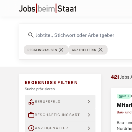
search
close
close
RECKLINGHAUSEN
ARZTHELFERIN
421
Jobs 
ERGEBNISSE FILTERN
Suche präzisieren
fiber_new
NEU
category
expand_more
BERUFSFELD
Mitar
Bau- und
work
expand_more
BESCHÄFTIGUNGSART
Bau- un
schedule
expand_more
ANZEIGENALTER
Nordrhe