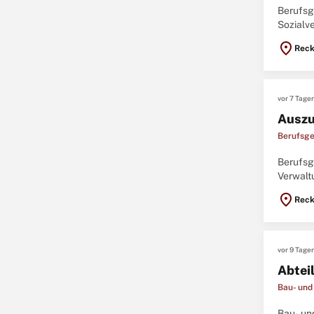
Berufsg
Sozialv
Ausbildu
location_on
Reck
vor 7 Tage
Auszu
Berufsge
Berufsg
Verwalt
Ausbildu
location_on
Reck
vor 9 Tage
Abtei
Bau- und
Bau- un