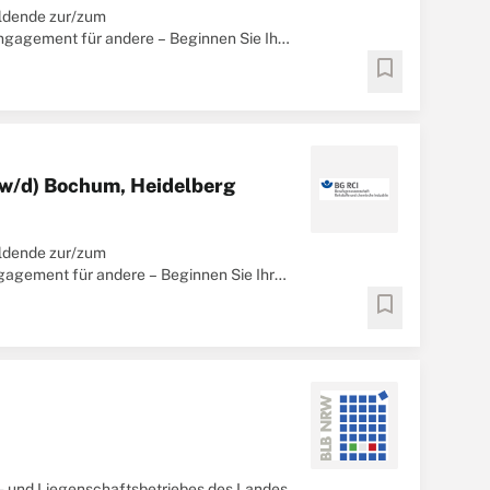
ildende zur/zum
ngagement für andere – Beginnen Sie Ihre
r
bookmark
w/d) Bochum, Heidelberg
ildende zur/zum
agement für andere – Beginnen Sie Ihre
r
bookmark
 und Liegenschaftsbetriebes des Landes