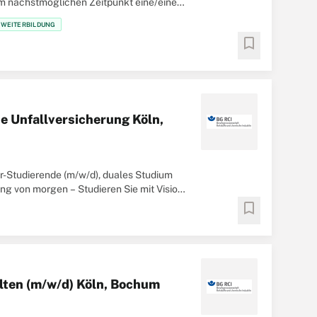
m nächstmöglichen Zeitpunkt eine/einen
D WEITERBILDUNG
bookmark
e Unfallversicherung Köln,
r-Studierende (m/w/d), duales Studium
g von morgen – Studieren Sie mit Vision!
bookmark
lten (m/w/d) Köln, Bochum