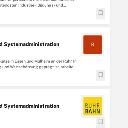
tendsten Industrie-, Bildungs- und
bookmark
d Systemadministration
R
lätze in Essen und Mülheim an der Ruhr. In
g und Wertschätzung geprägt ist, arbeiten
bookmark
d Systemadministration
bookmark