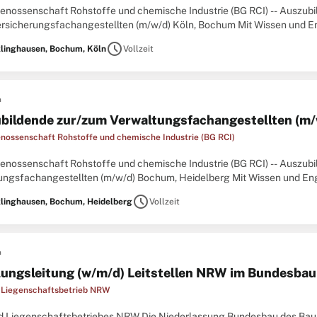
enossenschaft Rohstoffe und chemische Industrie (BG RCI) -- Auszub
ersicherungsfachangestellten (m/w/d) Köln, Bochum Mit Wissen und E
ng in der Sozialversicherung! Die BG RCI ist ein moderner Dienstleiste
schedule
linghausen, Bochum, Köln
Vollzeit
n
bildende zur/zum Verwaltungsfachangestellten (m/
nossenschaft Rohstoffe und chemische Industrie (BG RCI)
enossenschaft Rohstoffe und chemische Industrie (BG RCI) -- Auszub
ungsfachangestellten (m/w/d) Bochum, Heidelberg Mit Wissen und Eng
ng in der Sozialversicherung! Die BG RCI ist ein moderner Dienstleiste
schedule
linghausen, Bochum, Heidelberg
Vollzeit
n
lungsleitung (w/m/d) Leitstellen NRW im Bundesbau
 Liegenschaftsbetrieb NRW
d Liegenschaftsbetriebes NRW Die Niederlassung Bundesbau des Bau-