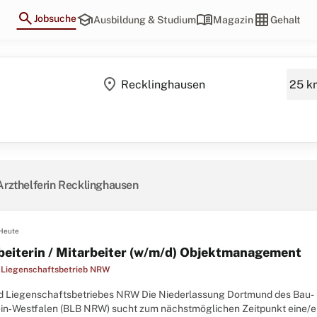
search
school
menu_book
grid_on
Jobsuche
Ausbildung & Studium
Magazin
Gehalt
location_on
Arzthelferin Recklinghausen
Heute
beiterin / Mitarbeiter (w/m/d) Objekt­management
 Liegenschaftsbetrieb NRW
d Liegenschaftsbetriebes NRW Die Niederlassung Dortmund des Bau- 
in‑Westfalen (BLB NRW) sucht zum nächstmöglichen Zeitpunkt eine/eine