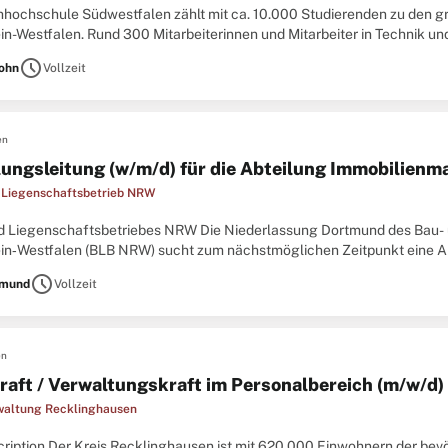
hhochschule Südwestfalen zählt mit ca. 10.000 Studierenden zu den g
in-Westfalen. Rund 300 Mitarbeiterinnen und Mitarbeiter in Technik un
ulstandorten Hagen, Iserlohn, Lüdenscheid, Meschede und
schedule
lohn
Vollzeit
en
lungsleitung (w/m/d) für die Abteilung Immobilien
 Liegenschaftsbetrieb NRW
d Liegenschaftsbetriebes NRW Die Niederlassung Dortmund des Bau- 
in‑Westfalen (BLB NRW) sucht zum nächstmöglichen Zeitpunkt eine Abt
ienmanagement 06 Der Bau- und Liegenschaftsbetrieb
schedule
tmund
Vollzeit
en
raft / Verwaltungskraft im Personalbereich (m/w/d)
waltung Recklinghausen
cription Der Kreis Recklinghausen ist mit 620.000 Einwohnern der bev