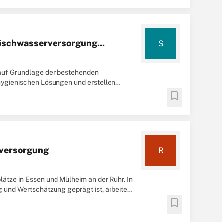
öschwasserversorgung...
S
auf Grundlage der bestehenden
hygienischen Lösungen und erstellen
aben
bookmark
mversorgung
R
lätze in Essen und Mülheim an der Ruhr. In
g und Wertschätzung geprägt ist, arbeiten
bookmark