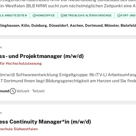
in‑Westfalen (BLB NRW) sucht zum nächstmöglichen Zeitpunkt eine Ab
esbau Der Bau- und Liegenschaftsbetrieb NRW ist Eigentümer,
check_circle
check_circle
check_circle
BLE ARBEITSZEITEN
HOMEOFFICE
BETRIEBLICHE ALTERSVORSORGE
FORT- UN
linghausen, Köln, Duisburg, Düsseldorf, Aachen, Dortmund, Münster, Bielefel
en
ss- und Projektmanager (m/w/d)
 für Hochschulzulassung
(m/w/d) Softwareentwicklung Entgeltgruppe: 9b (TV-L) Arbeitsumfang: Vo
37 Dortmund Ihnen liegt Bildungsgerechtigkeit am Herzen und Sie finde
rmation der Studienplatzvergabe hautnah mitzuerleben?
schedule
tmund
Vollzeit · Teilzeit
en
ess Continuity Manager*in (m/w/d)
hschule Südwestfalen