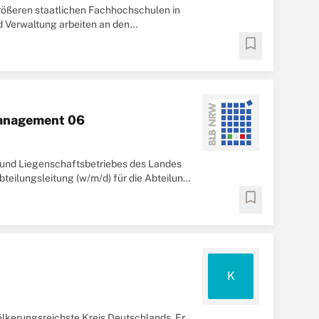
rößeren staatlichen Fachhochschulen in
d Verwaltung arbeiten an den
bookmark
management 06
und Liegenschaftsbetriebes des Landes
eilungsleitung (w/m/d) für die Abteilung
bookmark
K
ölkerungsreichste Kreis Deutschlands. Er