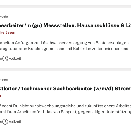
Heute
earbeiter/in (gn) Messstellen, Hausanschlüsse & L
ke Essen
earbeiten Anfragen zur Löschwasserversorgung von Bestandsanlagen 
ategie, beraten Kunden gemeinsam mit Behörden zu technischen und 
etreuen Löschwasserverträge. Zudem erarbeiten Sie technische Vorg
schedule
n
Vollzeit
Heute
ktleiter / technischer Sachbearbeiter (w/m/d) Stro
n
 findest Du nicht nur abwechslungsreiche und zukunftssichere Arbeitsp
amiliären Arbeitsumfeld, das von Respekt, gegenseitiger Unterstützun
500 Mitarbeitende aus 42 Nationen in verschiedensten
schedule
n
Vollzeit