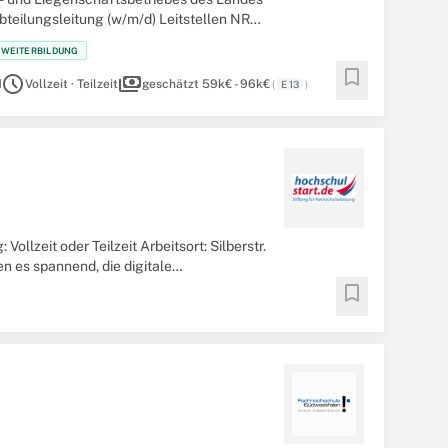
teilungsleitung (w/m/d) Leitstellen NRW
D WEITERBILDUNG
bookmark
schedule
payments
d
Vollzeit · Teilzeit
geschätzt 59k€ - 96k€
(
E 13
)
llzeit oder Teilzeit Arbeitsort: Silberstr.
n es spannend, die digitale
bookmark