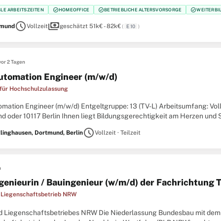
anagement Der Bau- und Liegenschaftsbetrieb NRW ist
check_circle
check_circle
check_circle
BLE ARBEITSZEITEN
HOMEOFFICE
BETRIEBLICHE ALTERSVORSORGE
WEITERBI
schedule
payments
tmund
Vollzeit
geschätzt 51k€ - 82k€
(
E 10
)
vor 2 Tagen
utomation Engineer (m/w/d)
 für Hochschulzulassung
mation Engineer (m/w/d) Entgeltgruppe: 13 (TV-L) Arbeitsumfang: Vollz
d oder 10117 Berlin Ihnen liegt Bildungsgerechtigkeit am Herzen und S
dienplatzvergabe mitgestalten? Ferner begeistern
schedule
linghausen, Dortmund, Berlin
Vollzeit · Teilzeit
n
genieurin / Bauingenieur (w/m/d) der Fachrichtung 
 Liegenschaftsbetrieb NRW
d Liegenschaftsbetriebes NRW Die Niederlassung Bundesbau mit dem