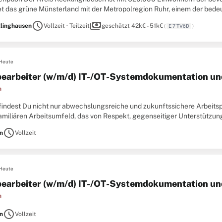
et das grüne Münsterland mit der Metropolregion Ruhr, einem der bedeu
aftsstandorte. Als Arbeitgeber für mehr als 2.000
schedule
payments
linghausen
Vollzeit · Teilzeit
geschätzt 42k€ - 51k€
(
E 7 TVöD
)
Heute
earbeiter (w/m/d) IT-/OT-Systemdokumentation un
n
 findest Du nicht nur abwechslungsreiche und zukunftssichere Arbeitsp
amiliären Arbeitsumfeld, das von Respekt, gegenseitiger Unterstützun
500 Mitarbeitende aus 42 Nationen in verschiedensten
schedule
n
Vollzeit
Heute
earbeiter (w/m/d) IT-/OT-Systemdokumentation un
n
schedule
n
Vollzeit