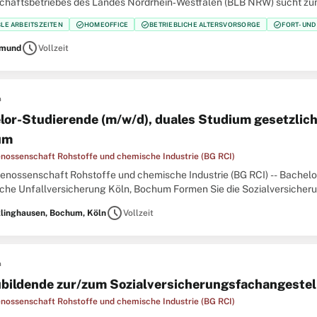
chaftsbetriebes des Landes Nordrhein‑Westfalen (BLB NRW) sucht zu
nieurin / Bauingenieur (w/m/d) der Fachrichtung Tiefbau für
check_circle
check_circle
check_circle
BLE ARBEITSZEITEN
HOMEOFFICE
BETRIEBLICHE ALTERSVORSORGE
FORT- UN
schedule
tmund
Vollzeit
n
lor-Studierende (m/w/d), duales Studium gesetzlich
um
nossenschaft Rohstoffe und chemische Industrie (BG RCI)
enossenschaft Rohstoffe und chemische Industrie (BG RCI) -- Bachelo
iche Unfallversicherung Köln, Bochum Formen Sie die Sozialversicherun
CI ist ein moderner Dienstleister der gesetzlichen
schedule
linghausen, Bochum, Köln
Vollzeit
n
bildende zur/zum Sozialversicherungsfachangestel
nossenschaft Rohstoffe und chemische Industrie (BG RCI)