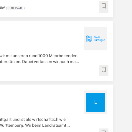
bookmark
4k€
(
E 10 TVöD
)
ir mit unseren rund 1000 Mitarbeitenden
nterstützen. Dabei verlassen wir auch mal
bookmark
L
tgart und ist als wirtschaftlich wie
n-Württemberg. Wir beim Landratsamt