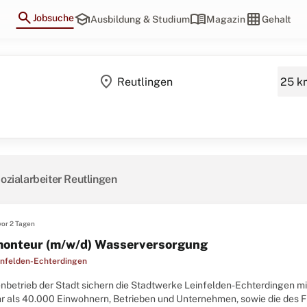
search
school
menu_book
grid_on
Jobsuche
Ausbildung & Studium
Magazin
Gehalt
location_on
ozialarbeiter Reutlingen
vor 2 Tagen
onteur (m/w/d) Wasserversorgung
infelden-Echterdingen
enbetrieb der Stadt sichern die Stadtwerke Leinfelden-Echterdingen mi
r als 40.000 Einwohnern, Betrieben und Unternehmen, sowie die des F