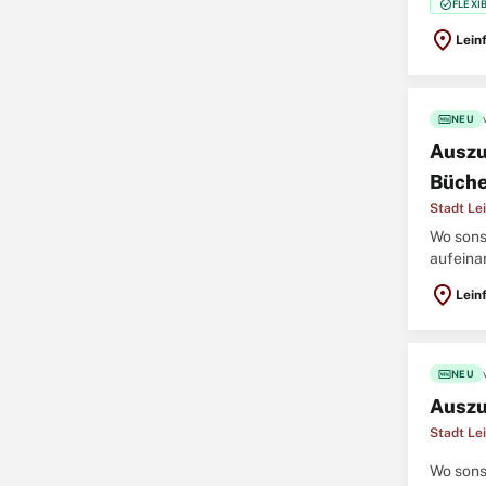
check_circle
FLEXI
location_on
Lein
fiber_new
NEU
Auszu
Büche
Stadt Le
Wo sons
aufeina
und fami
location_on
Lein
fiber_new
NEU
Auszu
Stadt Le
Wo sons