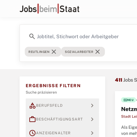
search
close
close
REUTLINGEN
SOZIALARBEITER
411
Jobs S
ERGEBNISSE FILTERN
Suche präzisieren
fiber_new
NEU
category
expand_more
BERUFSFELD
Netzm
Stadt Le
work
expand_more
BESCHÄFTIGUNGSART
Als Eig
schedule
expand_more
ANZEIGENALTER
von meh