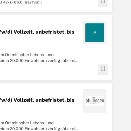
bookmark
t 47k€ - 61k€
(
E 9a TVöD
)
/d) Vollzeit, unbefristet, bis
S
nem Ort mit hoher Lebens- und
 circa 20.000 Einwohnern verfügt über ein
bookmark
/d) Vollzeit, unbefristet, bis
nem Ort mit hoher Lebens- und
 circa 20.000 Einwohnern verfügt über ein