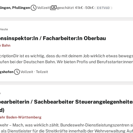
iges Kultur- und Freizeitangebot, familienfreundliche
schedule
payments
lingen, Pfullingen
Vollzeit
geschätzt 41k€ - 50k€
(
E 6 TVöD
)
Heute
onsinspektor:In / Facharbeiter:In Oberbau
e Bahn
riptionDir ist es wichtig, dass du mit deinem Job wirklich etwas bewegs
fen bei der Deutschen Bahn. Wir bieten Profis und Berufsstarter:inne
ich jetzt für ein Team, das sich gegenseitig
schedule
gshofen
Vollzeit · Teilzeit
n
earbeiterin / Sachbearbeiter Steuerangelegenheite
d)
ehr Baden-Württemberg
ehr – Mach, was wirklich zählt. Bundeswehr-Dienstleistungszentren s
ls Dienstleister für die Streitkräfte innerhalb der Wehrverwaltung Auf