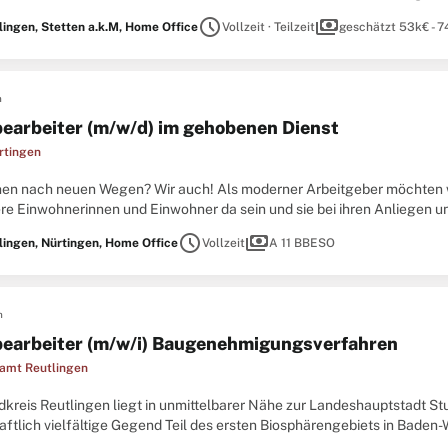
ent, Verwaltung Zivilpersonal, Haushalt/Finanzen,
schedule
payments
lingen, Stetten a.k.M, Home Office
Vollzeit · Teilzeit
geschätzt 53k€ - 7
n
earbeiter (m/w/d) im gehobenen Dienst
rtingen
hen nach neuen Wegen? Wir auch! Als moderner Arbeitgeber möchten w
ere Einwohnerinnen und Einwohner da sein und sie bei ihren Anliegen u
e Pfade und probieren Neues aus. Wir suchen
schedule
payments
lingen, Nürtingen, Home Office
Vollzeit
A 11 BBESO
n
earbeiter (m/w/i) Baugenehmigungsverfahren
amt Reutlingen
kreis Reutlingen liegt in unmittelbarer Nähe zur Landeshauptstadt Stut
aftlich vielfältige Gegend Teil des ersten Biosphärengebiets in Bade
ns für Menschen, Natur, Wirtschaft und Kultur ein