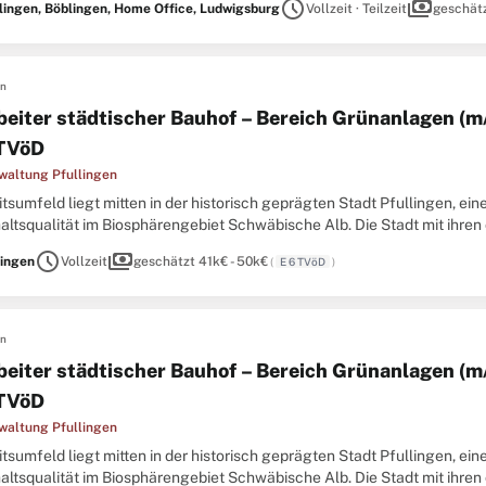
schedule
payments
lingen, Böblingen, Home Office, Ludwigsburg
Vollzeit · Teilzeit
geschätz
en
beiter städtischer Bauhof – Bereich Grünanlagen (m/w
TVöD
waltung Pfullingen
itsumfeld liegt mitten in der historisch geprägten Stadt Pfullingen, ei
altsqualität im Biosphärengebiet Schwäbische Alb. Die Stadt mit ihren
iges Kultur- und Freizeitangebot, familienfreundliche
schedule
payments
lingen
Vollzeit
geschätzt 41k€ - 50k€
(
E 6 TVöD
)
en
beiter städtischer Bauhof – Bereich Grünanlagen (m/w
TVöD
waltung Pfullingen
itsumfeld liegt mitten in der historisch geprägten Stadt Pfullingen, ei
altsqualität im Biosphärengebiet Schwäbische Alb. Die Stadt mit ihren