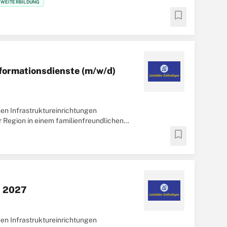
D WEITERBILDUNG
bookmark
formationsdienste (m/w/d)
en Infrastruktureinrichtungen
r Region in einem familienfreundlichen
bookmark
) 2027
en Infrastruktureinrichtungen