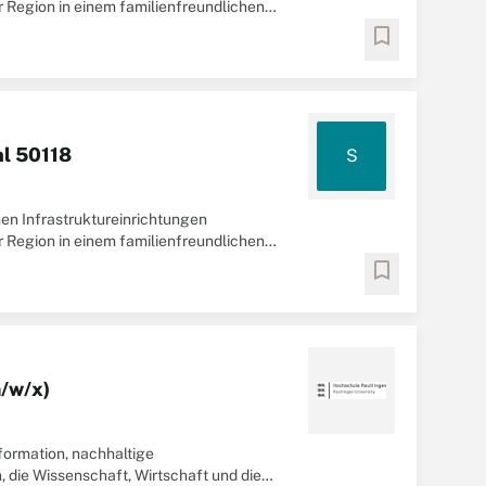
r Region in einem familienfreundlichen
bookmark
hl 50118
S
en Infrastruktureinrichtungen
r Region in einem familienfreundlichen
bookmark
/w/x)
sformation, nachhaltige
, die Wissenschaft, Wirtschaft und die