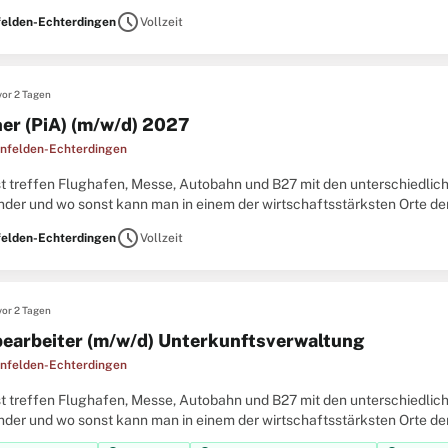
mpetenter Partner für Energie, Wasser, Abwasser,
schedule
felden-Echterdingen
Vollzeit
vor 2 Tagen
her (PiA) (m/w/d) 2027
infelden-Echterdingen
t treffen Flughafen, Messe, Autobahn und B27 mit den unterschiedlich
nder und wo sonst kann man in einem der wirtschaftsstärksten Orte de
liären Team arbeiten? Die Stadt LE bietet Ihnen mit sowohl
schedule
felden-Echterdingen
Vollzeit
vor 2 Tagen
earbeiter (m/w/d) Unterkunftsverwaltung
infelden-Echterdingen
t treffen Flughafen, Messe, Autobahn und B27 mit den unterschiedlich
nder und wo sonst kann man in einem der wirtschaftsstärksten Orte de
liären Team arbeiten? Die Stadt LE bietet Ihnen mit sowohl