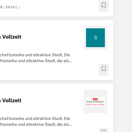
bookmark
k€
(
E 6 TV-L
)
 Vollzeit
S
chaftsstarke und attraktive Stadt, Die
sstarke und attraktive Stadt, die als
bookmark
 Vollzeit
chaftsstarke und attraktive Stadt, Die
sstarke und attraktive Stadt, die als