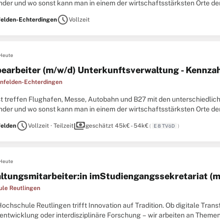
nder und wo sonst kann man in einem der wirtschaftsstärksten Orte de
liären Team arbeiten? Die Stadt LE bietet Ihnen mit sowohl
schedule
felden-Echterdingen
Vollzeit
Heute
earbeiter (m/w/d) Unterkunftsverwaltung - Kennza
infelden-Echterdingen
t treffen Flughafen, Messe, Autobahn und B27 mit den unterschiedlich
nder und wo sonst kann man in einem der wirtschaftsstärksten Orte de
liären Team arbeiten? Die Stadt LE bietet Ihnen mit sowohl
schedule
payments
felden
Vollzeit · Teilzeit
geschätzt 45k€ - 54k€
(
E 8 TVöD
)
Heute
ltungsmitarbeiter:in imStudiengangssekretariat (m
le Reutlingen
ochschule Reutlingen trifft Innovation auf Tradition. Ob digitale Tran
ntwicklung oder interdisziplinäre Forschung – wir arbeiten an Themen