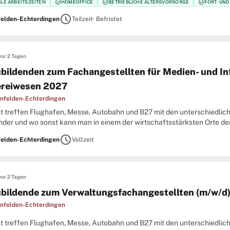
check_circle
check_circle
check_circle
BLE ARBEITSZEITEN
HOMEOFFICE
BETRIEBLICHE ALTERSVORSORGE
FORT- UN
schedule
felden-Echterdingen
Teilzeit
· Befristet
vor 2 Tagen
bildenden zum Fachangestellten für Medien- und In
reiwesen 2027
infelden-Echterdingen
t treffen Flughafen, Messe, Autobahn und B27 mit den unterschiedlich
nder und wo sonst kann man in einem der wirtschaftsstärksten Orte de
liären Team arbeiten? Die Stadt LE bietet Ihnen mit sowohl
schedule
felden-Echterdingen
Vollzeit
vor 2 Tagen
bildende zum Verwaltungsfachangestellten (m/w/d
infelden-Echterdingen
t treffen Flughafen, Messe, Autobahn und B27 mit den unterschiedlich