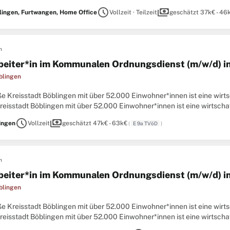
wegen. Die AACSB akkreditierte ESB Business School ist eine
schedule
payments
lingen, Furtwangen, Home Office
Vollzeit · Teilzeit
geschätzt 37k€ - 46
n
beiter*in im Kommunalen Ordnungsdienst (m/w/d) in
blingen
e Kreisstadt Böblingen mit über 52.000 Einwohner*innen ist eine wirts
eisstadt Böblingen mit über 52.000 Einwohner*innen ist eine wirtschaft
ntrum in der Region Stuttgart über eine sehr
schedule
payments
ingen
Vollzeit
geschätzt 47k€ - 63k€
(
E 9a TVöD
)
n
beiter*in im Kommunalen Ordnungsdienst (m/w/d) in
blingen
e Kreisstadt Böblingen mit über 52.000 Einwohner*innen ist eine wirts
eisstadt Böblingen mit über 52.000 Einwohner*innen ist eine wirtschaft
ntrum in der Region Stuttgart über eine sehr