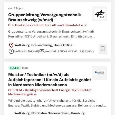
vor 19 Tagen
Gruppenleitung Versorgungstechnik
Braunschweig (w/m/d)
DLR Deutsches Zentrum für Luft- und Raumfahrt e. V.
Gruppenleitung Versorgungstechnik Braunschweig (w/m/d)
Kennziffer: 5316 Arbeitsort: Braunschweig Eintrittsdatum:
01.10.2026 Karrierestufe: Führungskräfte Beschäftigungsgrad:
location_on
Wolfsburg, Braunschweig, Home Office
Teilzeit, Vollzeit Dauer der Beschäftigung: Die Stelle ist zunächst
bookmark
schedule
payments
auf 2 Jahre befristet. Eine unbefristete Weiterbeschäftigung ...
Vollzeit · Teilzeit
geschätzt 62k€ - 89k€
(
E 13 TVöD
)
fiber_new
Heute
NEU
Meister / Techniker (m/w/d) als
Aufsichtsperson II für ein Aufsichtsgebiet
in Nordosten Niedersachsens
BG ETEM – Berufsgenossenschaft Energie Textil Elektro
Medienerzeugnisse
Wir sind die gesetzliche Unfallversicherung für die Bereiche
Energie, Textil, Elektro und Medienerzeugnisse. Bei uns sind rund 4
Millionen Menschen in über 200.000 Mitgliedsunternehmen
Wolfsburg, Nordosten Niedersachsen, Hamburg,