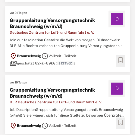
vor 21 Tagen
D
Gruppenleitung Versorgungstechnik
Braunschweig (w/m/d)
Deutsches Zentrum für Luft- und Raumfahrt e. V.
Join our fascination Gestalte die Welt von morgen. Bildnachweis:
DLR Alle Rechte vorbehalten Gruppenleitung Versorgungstechnik
Braunschweig (w/m/d)Kennziffer: 5316Arbeitsort:
location_on
schedule
Braunschweig
Vollzeit · Teilzeit
BraunschweigEintrittsdatum: 01.10.2026Karrierestufe:
bookmark
payments
FührungskräfteBeschäftigungsgrad: Teilzeit, VollzeitDauer der
geschätzt 62k€ - 89k€
(
E 13 TVöD
)
Beschäftigung ...
vor 19 Tagen
D
Gruppenleitung Versorgungstechnik
Braunschweig (w/m/d)
DLR Deutsches Zentrum für Luft- und Raumfahrt e. V.
Job DescriptionGruppenleitung Versorgungstechnik Braunschweig
(w/m/d) Sie erwägen, sich für diese Stelle zu bewerben Überprüfen
bookmark
Sie alle Details in dieser Stellenbeschreibung und klicken Sie dann
location_on
schedule
Braunschweig
Vollzeit · Teilzeit
auf Bewerben. • • Kennziffer: 5316 Arbeitsort: Braunschweig
Eintrittsdatum: Karrierestufe: Führungskräfte ...