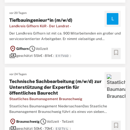
müssen regelmäßig geprüft, gewartet und erneuert ...
vor 20 Tagen
L
Tiefbauingenieur*in (m/w/d)
Landkreis Gifhorn KöR - Der Landrat -
Der Landkreis Gifhorn ist mit ca. 900 Mitarbeitenden ein großer und
serviceorientierter Arbeitgeber. Er nimmt vielseitige und
anspruchsvolle Aufgaben u.a. in den Bereichen Jugend und
location_on
schedule
Gifhorn
Vollzeit
Soziales, Bauen und Umwelt, Öffentliche Sicherheit und Ordnung
bookmark
payments
sowie Gesundheit und Bildung wahr, um das Zusammenleben ...
geschätzt 55k€ - 81k€
(
E 11 TVöD
)
vor 24 Tagen
Technische Sachbearbeitung (m/w/d) zur
Unterstützung der Expertin für
öffentliches Baurecht
Staatliches Baumanagement Braunschweig
Staatliches Baumanagement NiedersachsenDas Staatliche
Baumanagement Braunschweig führt als eines von sieben
staatlichen Bauämtern in Niedersachsen vielfältige und
location_on
schedule
Braunschweig
Vollzeit · Teilzeit
interessante Bauaufgaben des Landes und des Bundes durch,
bookmark
payments
insbesondere im Kultur- und Forschungsbereich. Mit mehr als 180
geschätzt 50k€ - 70k€
(
E 12 TV-L
)