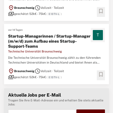
Arbeitgeberin eine große Auswahl an modernen, anspruchsvollen
location_on
schedule
Braunschweig
Vollzeit · Teilzeit
und vielseitigen Arbeitsplätzen. Nicht nur im Bereich der Forschung
bookmark
payments
und Lehre, auch in Verwaltung, Technik und Handwerk ...
geschätzt 52k€ - 75k€
(
E 13 TV-L
)
vor 14 Tagen
T
Startup-Managerinnen / Startup-Manager
(m/w/d) zum Aufbau eines Startup-
Support-Teams
Technische Universität Braunschweig
Die Technische Universität Braunschweig zählt zu den führenden
Technischen Universitäten in Deutschland und bietet Ihnen als
Arbeitgeberin eine große Auswahl an modernen, anspruchsvollen
location_on
schedule
Braunschweig
Vollzeit · Teilzeit
und vielseitigen Arbeitsplätzen. Nicht nur im Bereich der Forschung
bookmark
payments
und Lehre, auch in Verwaltung, Technik und Handwerk ...
geschätzt 52k€ - 75k€
(
E 13 TV-L
)
Aktuelle Jobs per E-Mail
Tragen Sie Ihre E-Mail-Adresse ein und erhalten Sie stets aktuelle
Jobs: