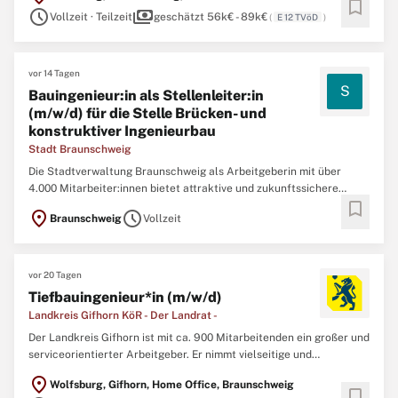
bookmark
schedule
payments
(Zimmerin:Zimmerer) ist alles vertreten. Bauingenieur:in als ...
Vollzeit · Teilzeit
geschätzt 56k€ - 89k€
(
E 12 TVöD
)
vor 14 Tagen
S
Bauingenieur:in als Stellenleiter:in
(m/w/d) für die Stelle Brücken- und
konstruktiver Ingenieurbau
Stadt Braunschweig
Die Stadtverwaltung Braunschweig als Arbeitgeberin mit über
4.000 Mitarbeiter:innen bietet attraktive und zukunftssichere
bookmark
Arbeitsplätze, auf denen Sie Verantwortung für das Leben in der
location_on
schedule
Braunschweig
Vollzeit
Löwenstadt übernehmen können. Von A (Ärztin:Arzt) bis Z
(Zimmerin:Zimmerer) ist alles vertreten. Bauingenieur:in als ...
vor 20 Tagen
Tiefbauingenieur*in (m/w/d)
Landkreis Gifhorn KöR - Der Landrat -
Der Landkreis Gifhorn ist mit ca. 900 Mitarbeitenden ein großer und
serviceorientierter Arbeitgeber. Er nimmt vielseitige und
anspruchsvolle Aufgaben u.a. in den Bereichen Jugend und
location_on
Wolfsburg, Gifhorn, Home Office, Braunschweig
Soziales, Bauen und Umwelt, Öffentliche Sicherheit und Ordnung
bookmark