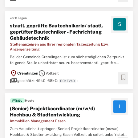
Beschäftigten betreuen ...
vor 8 Tagen
S
staatl. geprüfte Bautechnikerin/ staatl.
geprüfter Bautechniker - Fachrichtung
Gebäudetechnik
Stellenanzeigen aus Ihrer regionalen Tageszeitung bzw.
Anzeigenzeitung
Bei der Gemeinde Cremlingen ist zum nächstmöglichen Zeitpunkt
folgende Stelle unbefristet neu zu besetzen:staatl. geprüfte
Bautechnikerin/ staatl. geprüfter Bautechniker
location_on
schedule
Cremlingen
Vollzeit
(m,w,d)Fachrichtung Gebäudetechnik oder Meister für
bookmark
payments
gebäudetechnische Anlagen - HLSE (m,w,d) oder jemanden mit
geschätzt 49k€ - 68k€
(
E 9b TVöD
)
vergleichbarer Qualifikation ...
fiber_new
Heute
NEU
I
(Senior) Projektkoordinator (m/w/d)
Hochbau & Stadtentwicklung
Immobilien Management Essen
Zum Hauptinhalt springen (Senior) Projektkoordinator (m/w/d)
Hochbau & Stadtentwicklung Essen Vollzeit ab sofort unbefristet