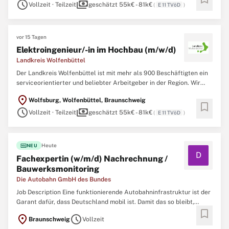
schedule
payments
sowie Gesundheit und Bildung wahr, um das Zusammenleben ...
Vollzeit · Teilzeit
geschätzt 55k€ - 81k€
(
E 11 TVöD
)
vor 15 Tagen
Elektroingenieur/-in im Hochbau (m/w/d)
Landkreis Wolfenbüttel
Der Landkreis Wolfenbüttel ist mit mehr als 900 Beschäftigten ein
serviceorientierter und beliebter Arbeitgeber in der Region. Wir
haben uns Werte wie Gemeinwohlorientierung und Vertrauen
location_on
Wolfsburg, Wolfenbüttel, Braunschweig
besonders auf die Fahne geschrieben. Im Landkreis Wolfenbüttel
bookmark
schedule
payments
arbeiten und wirken alle Einwohner*innen miteinander ...
Vollzeit · Teilzeit
geschätzt 55k€ - 81k€
(
E 11 TVöD
)
fiber_new
Heute
NEU
D
Fachexpertin (w/m/d) Nachrechnung /
Bauwerksmonitoring
Die Autobahn GmbH des Bundes
Job Description Eine funktionierende Autobahninfrastruktur ist der
Garant dafür, dass Deutschland mobil ist. Damit das so bleibt,
bookmark
brauchen wir Ihre Expertise als Ingenieurin oder Ingenieur.
location_on
schedule
Braunschweig
Vollzeit
Tausende Brücken, hunderte Tunnel und unzählige Nebenanlagen