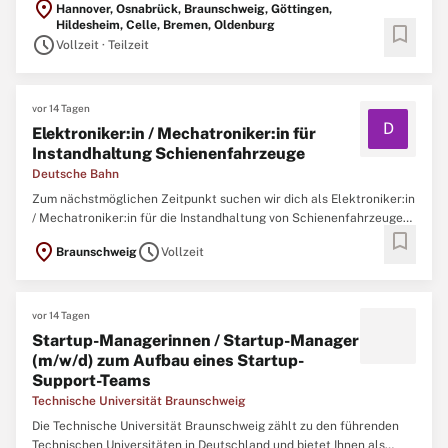
versichert. Wir beraten unsere Mitgliedsbetriebe bei
location_on
Hannover, Osnabrück, Braunschweig, Göttingen,
Arbeitssicherheit und Gesundheitsschutz und sorgen nach
Hildesheim, Celle, Bremen, Oldenburg
bookmark
schedule
Arbeitsunfällen ...
Vollzeit · Teilzeit
vor 14 Tagen
D
Elektroniker:in / Mechatroniker:in für
Instandhaltung Schienenfahrzeuge
Deutsche Bahn
Zum nächstmöglichen Zeitpunkt suchen wir dich als Elektroniker:in
/ Mechatroniker:in für die Instandhaltung von Schienenfahrzeugen
bookmark
(w/m/d) bei der DB Regio AG am Standort Braunschweig. Das
location_on
schedule
Braunschweig
Vollzeit
Jahresbruttogehalt* für die Position Elektroniker:in /
Mechatroniker:in für Instandhaltung Schienenfahrzeuge liegt ...
vor 14 Tagen
Startup-Managerinnen / Startup-Manager
(m/w/d) zum Aufbau eines Startup-
Support-Teams
Technische Universität Braunschweig
Die Technische Universität Braunschweig zählt zu den führenden
Technischen Universitäten in Deutschland und bietet Ihnen als