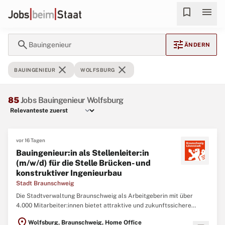
bookmark
menu
search
tune
Bauingenieur
ÄNDERN
close
close
BAUINGENIEUR
WOLFSBURG
85
Jobs Bauingenieur Wolfsburg
vor 16 Tagen
Bauingenieur:in als Stellenleiter:in
(m/w/d) für die Stelle Brücken- und
konstruktiver Ingenieurbau
Stadt Braunschweig
Die Stadtverwaltung Braunschweig als Arbeitgeberin mit über
4.000 Mitarbeiter:innen bietet attraktive und zukunftssichere
Arbeitsplätze, auf denen Sie Verantwortung für das Leben in der
location_on
Wolfsburg, Braunschweig, Home Office
Löwenstadt übernehmen können. Von A (Ärztin:Arzt) bis Z