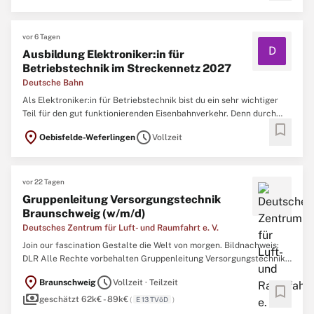
plant die Rückholung der radioaktiven Abfälle aus der ...
vor 6 Tagen
D
Ausbildung Elektroniker:in für
Betriebstechnik im Streckennetz 2027
Deutsche Bahn
Als Elektroniker:in für Betriebstechnik bist du ein sehr wichtiger
Teil für den gut funktionierenden Eisenbahnverkehr. Denn durch
bookmark
dich können unsere Züge fahren und unsere Fahrgäste kommen
location_on
schedule
Oebisfelde-Weferlingen
Vollzeit
sicher und schnell an ihr Ziel. Zum 1. August 2027 suchen wir dich
für die 3,5-jährige Ausbildung als Elektroniker ...
vor 22 Tagen
Gruppenleitung Versorgungstechnik
Braunschweig (w/m/d)
Deutsches Zentrum für Luft- und Raumfahrt e. V.
Join our fascination Gestalte die Welt von morgen. Bildnachweis:
DLR Alle Rechte vorbehalten Gruppenleitung Versorgungstechnik
Braunschweig (w/m/d)Kennziffer: 5316Arbeitsort:
location_on
schedule
Braunschweig
Vollzeit · Teilzeit
BraunschweigEintrittsdatum: 01.10.2026Karrierestufe:
bookmark
payments
FührungskräfteBeschäftigungsgrad: Teilzeit, VollzeitDauer der
geschätzt 62k€ - 89k€
(
E 13 TVöD
)
Beschäftigung ...