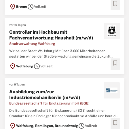
bookmark
Unternehmensprofil Die Immobilien Management Essen GmbH (IME)
location_on
schedule
Brome
Vollzeit
vereint als strategische Steuerungseinheit und Konzernmutter ihre
operativen Einheiten, die Allbau-Unternehmensgruppe ...
vor 10 Tagen
Controller im Hochbau mit
Fachverantwortung Haushalt (m/w/d)
Stadtverwaltung Wolfsburg
Wir bei der Stadt Wolfsburg Mit über 3.000 Mitarbeitenden
gestalten wir bei der Stadtverwaltung gemeinsam die Zukunft
bookmark
Wolfsburgs und bieten den über 128.000 Einwohnerinnen und
location_on
schedule
Wolfsburg
Vollzeit
Einwohnern so einen zuverlässigen Service. Wir stehen für VielWert
– für die Vielfalt der Menschen, Aufgaben und
Karrieremöglichkeiten ...
vor 9 Tagen
Ausbildung zum/zur
Industriemechaniker/in (m/w/d)
Bundesgesellschaft für Endlagerung mbH (BGE)
Die Bundesgesellschaft für Endlagerung (BGE) sucht einen
Standort für ein Endlager für hochradioaktive Abfälle und baut das
bookmark
Endlager Konrad für schwach- und mittelradioaktive Abfälle. Die
location_on
schedule
Wolfsburg, Remlingen, Braunschweig
Vollzeit
BGE hält das Endlager Morsleben offen bis zur Stilllegung und