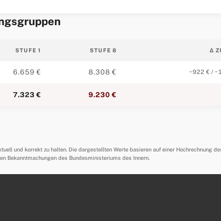
ungsgruppen
STUFE 1
STUFE 8
Δ Z
6.659 €
8.308 €
−922 € / −
7.323 €
9.230 €
ell und korrekt zu halten. Die dargestellten Werte basieren auf einer Hochrechnung de
llen Bekanntmachungen des Bundesministeriums des Innern.