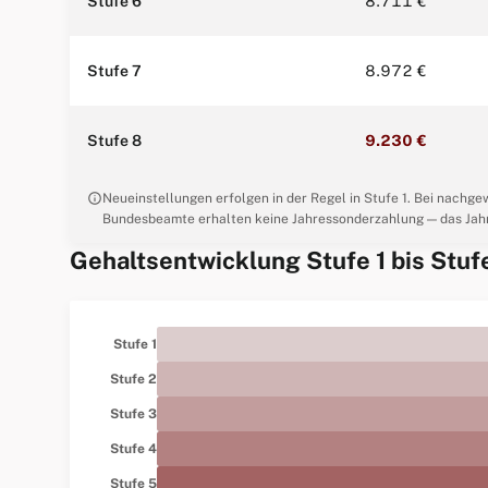
Stufe 6
8.711 €
Stufe 7
8.972 €
Stufe 8
9.230 €
info
Neueinstellungen erfolgen in der Regel in Stufe 1. Bei nachge
Bundesbeamte erhalten keine Jahressonderzahlung — das Jahr
Gehaltsentwicklung Stufe 1 bis Stuf
Stufe 1
Stufe 2
Stufe 3
Stufe 4
Stufe 5