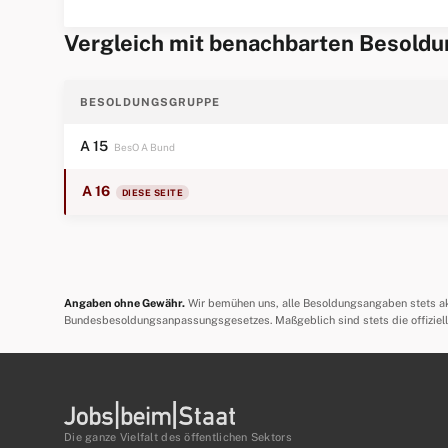
Vergleich mit benachbarten Besold
BESOLDUNGSGRUPPE
A 15
BesO A Bund
A 16
DIESE SEITE
Angaben ohne Gewähr.
Wir bemühen uns, alle Besoldungsangaben stets aktu
Bundesbesoldungsanpassungsgesetzes. Maßgeblich sind stets die offizie
Die ganze Vielfalt des öffentlichen Sektors