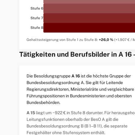
Stufe 6
Stufe 7
Stufe 8
Gehaltssteigerung von Stufe 1 zu Stufe 8:
+26,0 %
(+1.907 € / 
Tätigkeiten und Berufsbilder in A 16
Die Besoldungsgruppe
A 16
ist die höchste Gruppe der
Bundesbesoldungsordnung A. Sie gilt für Leitende
Regierungsdirektoren, Ministerialräte und vergleichbare
Führungspositionen in Bundesministerien und obersten
Bundesbehörden.
A 15
liegt um −922 € in Stufe 8 darunter. Für herausgeh
Leitungsfunktionen oberhalb der BesO A gilt die
Bundesbesoldungsordnung B (B 1–B 11), die separate
Festgehälter ohne Stufensystem enthält.