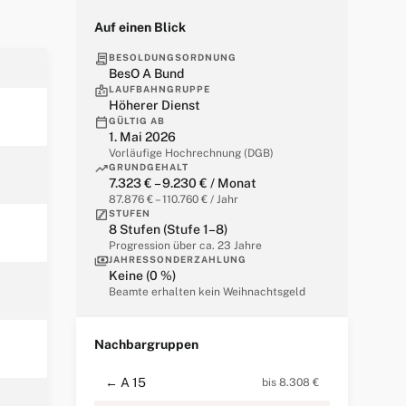
Auf einen Blick
contract
BESOLDUNGSORDNUNG
BesO A Bund
badge
LAUFBAHNGRUPPE
Höherer Dienst
calendar_today
GÜLTIG AB
1. Mai 2026
Vorläufige Hochrechnung (DGB)
trending_up
GRUNDGEHALT
7.323 € – 9.230 € / Monat
87.876 € – 110.760 € / Jahr
stairs
STUFEN
8 Stufen (Stufe 1–8)
Progression über ca. 23 Jahre
payments
JAHRESSONDERZAHLUNG
Keine (0 %)
Beamte erhalten kein Weihnachtsgeld
Nachbargruppen
← A 15
bis 8.308 €