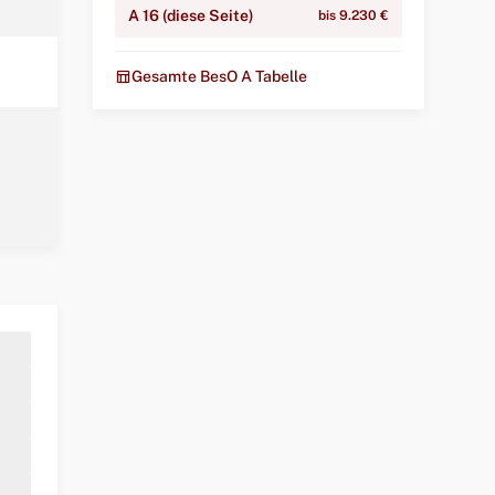
A 16 (diese Seite)
bis 9.230 €
table_chart
Gesamte BesO A Tabelle