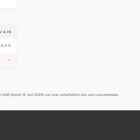
U A 16
10,0 %
—
s DGB (Stand: 15. Juni 2026) und sind vorbehaltlich des noch ausstehenden