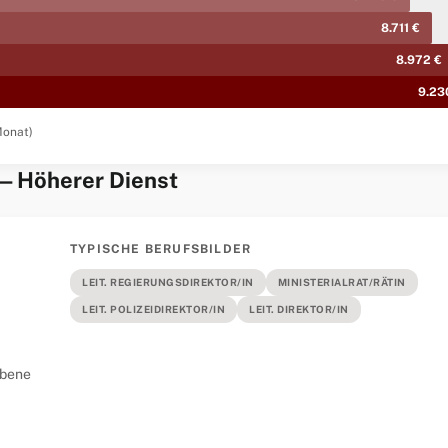
8.711 €
8.972 €
9.23
Monat)
 — Höherer Dienst
TYPISCHE BERUFSBILDER
LEIT. REGIERUNGSDIREKTOR/IN
MINISTERIALRAT/RÄTIN
LEIT. POLIZEIDIREKTOR/IN
LEIT. DIREKTOR/IN
obene