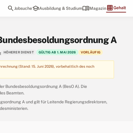
grid_on
search
school
menu_book
Gehalt
Jobsuche
Ausbildung & Studium
Magazin
Bundesbesoldungsordnung A
HÖHERER DIENST
GÜLTIG AB 1. MAI 2026
VORLÄUFIG
t
echnung (Stand: 15. Juni 2026), vorbehaltlich des noch
der Bundesbesoldungsordnung A (BesO A). Die
des Beamten.
gsordnung A und gilt für Leitende Regierungsdirektoren,
desministerien.