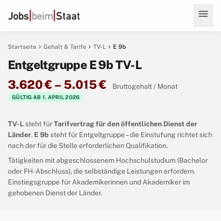
menu
chevron_right
chevron_right
chevron_right
Startseite
Gehalt & Tarife
TV-L
E 9b
Entgeltgruppe E 9b TV-L
3.620 € – 5.015 €
Bruttogehalt / Monat
GÜLTIG AB 1. APRIL 2026
TV-L
steht für
Tarifvertrag für den öffentlichen Dienst der
Länder
.
E 9b
steht für Entgeltgruppe – die Einstufung richtet sich
nach der für die Stelle erforderlichen Qualifikation.
Tätigkeiten mit abgeschlossenem Hochschulstudium (Bachelor
oder FH-Abschluss), die selbständige Leistungen erfordern.
Einstiegsgruppe für Akademikerinnen und Akademiker im
gehobenen Dienst der Länder.