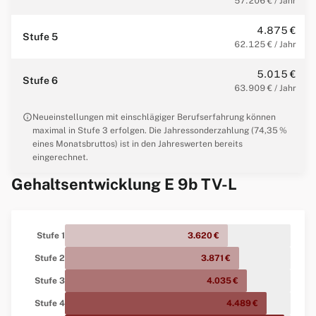
57.206 € / Jahr
4.875 €
Stufe 5
62.125 € / Jahr
5.015 €
Stufe 6
63.909 € / Jahr
info
Neueinstellungen mit einschlägiger Berufserfahrung können
maximal in Stufe 3 erfolgen. Die Jahressonderzahlung (74,35 %
eines Monatsbruttos) ist in den Jahreswerten bereits
eingerechnet.
Gehaltsentwicklung E 9b TV-L
Stufe 1
3.620 €
Stufe 2
3.871 €
Stufe 3
4.035 €
Stufe 4
4.489 €