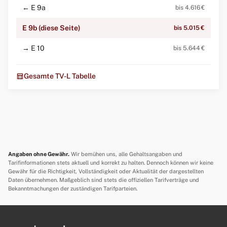
← E 9a
bis 4.616 €
E 9b (diese Seite)
bis 5.015 €
→ E 10
bis 5.644 €
table_chart
Gesamte TV-L Tabelle
Angaben ohne Gewähr.
Wir bemühen uns, alle Gehaltsangaben und
Tarifinformationen stets aktuell und korrekt zu halten. Dennoch können wir keine
Gewähr für die Richtigkeit, Vollständigkeit oder Aktualität der dargestellten
Daten übernehmen. Maßgeblich sind stets die offiziellen Tarifverträge und
Bekanntmachungen der zuständigen Tarifparteien.