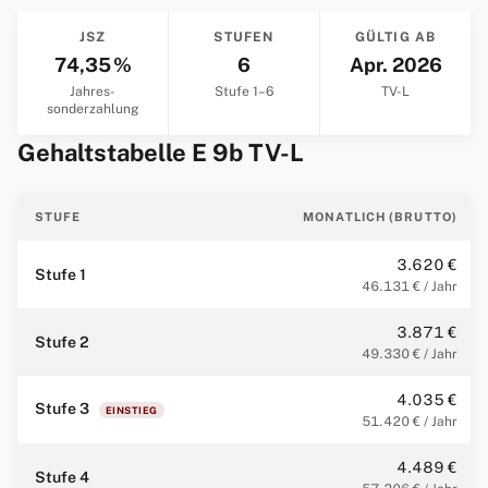
JSZ
STUFEN
GÜLTIG AB
74,35 %
6
Apr. 2026
Jahres­
Stufe 1–6
TV-L
sonderzahlung
Gehaltstabelle E 9b TV-L
STUFE
MONATLICH (BRUTTO)
3.620 €
Stufe 1
46.131 € / Jahr
3.871 €
Stufe 2
49.330 € / Jahr
4.035 €
Stufe 3
EINSTIEG
51.420 € / Jahr
4.489 €
Stufe 4