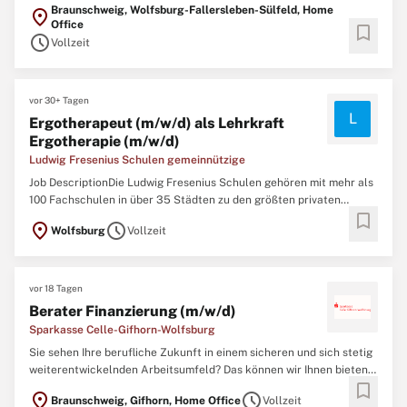
Bildungsanbietern in Deutschland. Jährlich werden an den Ludwig
Braunschweig, Wolfsburg-Fallersleben-Sülfeld, Home
location_on
Fresenius Schulen über 8.000 Schüler:innen auf den Einstieg in
Office
bookmark
ihren Wunschberuf vorbereitet. Das Bildungsangebot umfasst
schedule
Vollzeit
Ausbildungen ...
vor 30+ Tagen
L
Ergotherapeut (m/w/d) als Lehrkraft
Ergotherapie (m/w/d)
Ludwig Fresenius Schulen gemeinnützige
Job DescriptionDie Ludwig Fresenius Schulen gehören mit mehr als
100 Fachschulen in über 35 Städten zu den größten privaten
bookmark
Bildungsanbietern in Deutschland. Bewerben Sie sich schnell, lesen
location_on
schedule
Wolfsburg
Vollzeit
Sie die vollständige Beschreibung, indem Sie nach unten scrollen,
um die vollständigen Anforderungen für diese ...
vor 18 Tagen
Berater Finanzierung (m/w/d)
Sparkasse Celle-Gifhorn-Wolfsburg
Sie sehen Ihre berufliche Zukunft in einem sicheren und sich stetig
weiterentwickelnden Arbeitsumfeld? Das können wir Ihnen bieten.
bookmark
Wir freuen uns, wenn Sie Ihre Ideen und Persönlichkeit bei uns
location_on
schedule
Braunschweig, Gifhorn, Home Office
Vollzeit
einbringen und uns schon bald unterstützen. Bewerben Sie sich in