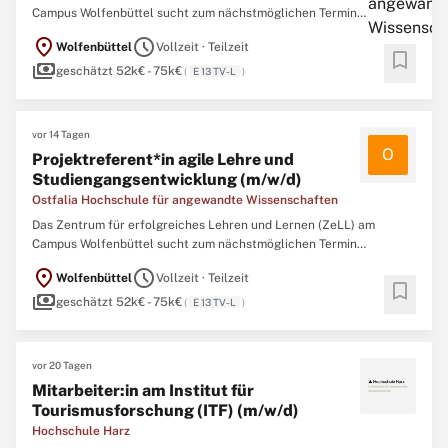
Campus Wolfenbüttel sucht zum nächstmöglichen Termin
eine*nProjektreferent*in agile Lehre und Studiengangsentwicklung
location_on
schedule
Wolfenbüttel
Vollzeit · Teilzeit
(m/w/d)Vergütung EG 13 TV-LUmfang 29,85 Std./WocheBefristung
bookmark
payments
bis zum 31.12.2029Beginn 01.10.2026Standort WolfenbüttelMit
geschätzt 52k€ - 75k€
(
E 13 TV-L
)
zwölf ...
vor 14 Tagen
O
Projektreferent*in agile Lehre und
Studiengangsentwicklung (m/w/d)
Ostfalia Hochschule für angewandte Wissenschaften
Das Zentrum für erfolgreiches Lehren und Lernen (ZeLL) am
Campus Wolfenbüttel sucht zum nächstmöglichen Termin
eine*nProjektreferent*in agile Lehre und Studiengangsentwicklung
location_on
schedule
Wolfenbüttel
Vollzeit · Teilzeit
(m/w/d)Vergütung EG 13 TV-LUmfang 29,85 Std./WocheBefristung
bookmark
payments
bis zum 31.12.2029Beginn 01.10.2026Standort WolfenbüttelMit
geschätzt 52k€ - 75k€
(
E 13 TV-L
)
zwölf ...
vor 20 Tagen
Mitarbeiter:in am Institut für
Tourismusforschung (ITF) (m/w/d)
Hochschule Harz