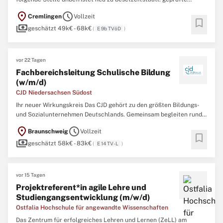
Bautechnikerin/ staatl. geprüfter Bautechniker
location_on
schedule
Cremlingen
Vollzeit
(m,w,d)Fachrichtung Gebäudetechnik oder Meister für
bookmark
payments
gebäudetechnische Anlagen - HLSE (m,w,d) oder jemanden mit
geschätzt 49k€ - 68k€
(
E 9b TVöD
)
vergleichbarer Qualifikation ...
vor 22 Tagen
Fachbereichsleitung Schulische Bildung
(w/m/d)
CJD Niedersachsen Südost
Ihr neuer Wirkungskreis Das CJD gehört zu den größten Bildungs-
und Sozialunternehmen Deutschlands. Gemeinsam begleiten rund
11.000 Mitarbeitende Kinder, Jugendliche und Erwachsene auf ihrem
location_on
schedule
Braunschweig
Vollzeit
individuellen Bildungs- und Lebensweg und schaffen Perspektiven
bookmark
payments
für eine selbstbestimmte Zukunft.Unser Fachbereich ...
geschätzt 58k€ - 83k€
(
E 14 TV-L
)
vor 15 Tagen
Projektreferent*in agile Lehre und
Studiengangsentwicklung (m/w/d)
Ostfalia Hochschule für angewandte Wissenschaften
Das Zentrum für erfolgreiches Lehren und Lernen (ZeLL) am