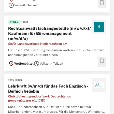
für Büromanagement (m/w/d/x) unbefristet in Teilzeit (25 Std./W.).
bookmark
schedule
Sie interessieren sich für soziale Themen und möchten sich auch
Vollzeit · Teilzeit
beruflich für ...
fiber_new
Heute
NEU
S
Rechtsanwaltsfachangestellte (m/w/d/x)/
Kaufmann für Büromanagement
(m/w/d/x)
SoVD-Landesverband Niedersachsen e.V.
Für unser SoVD-Beratungszentrum in Wolfenbüttel suchen wir zum
nächstmöglichen Zeitpunkt eine/n
bookmark
Rechtsanwaltsfachangestellte/n (m/w/d/x) oder Kauffrau/-mann
location_on
schedule
Wolfenbüttel
Vollzeit · Teilzeit
für Büromanagement (m/w/d/x) unbefristet in Teilzeit (25 Std./W.).
Sie interessieren sich für soziale Themen und möchten sich auch
beruflich für ...
vor 9 Tagen
Lehrkraft (w/m/d) für das Fach Englisch -
Beifach beliebig
Christliches Jugenddorfwerk Deutschlands
gemeinnütziger e.V. (CJD)
Das CJD Niedersachsen Süd-Ost ist als Teil davon mit 600
Mitarbeitenden „Mutig unterwegs. Für die Menschen.“. Wir haben