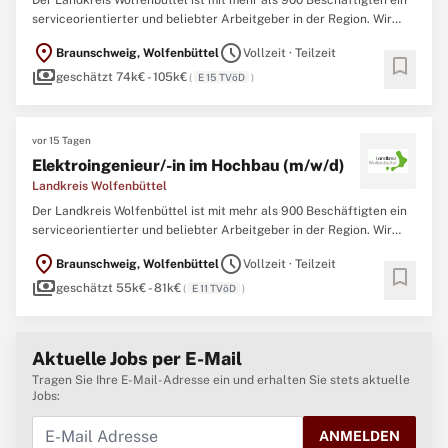
Der Landkreis Wolfenbüttel ist mit mehr als 900 Beschäftigten ein
serviceorientierter und beliebter Arbeitgeber in der Region. Wir
haben uns Werte wie Gemeinwohlorientierung und Vertrauen
location_on
schedule
Braunschweig, Wolfenbüttel
Vollzeit · Teilzeit
besonders auf die Fahne geschrieben. Im Landkreis Wolfenbüttel
bookmark
payments
arbeiten und wirken alle Einwohner*innen miteinander ...
geschätzt 74k€ - 105k€
(
E 15 TVöD
)
vor 15 Tagen
Elektroingenieur/-in im Hochbau (m/w/d)
Landkreis Wolfenbüttel
Der Landkreis Wolfenbüttel ist mit mehr als 900 Beschäftigten ein
serviceorientierter und beliebter Arbeitgeber in der Region. Wir
haben uns Werte wie Gemeinwohlorientierung und Vertrauen
location_on
schedule
Braunschweig, Wolfenbüttel
Vollzeit · Teilzeit
besonders auf die Fahne geschrieben. Im Landkreis Wolfenbüttel
bookmark
payments
arbeiten und wirken alle Einwohner*innen miteinander ...
geschätzt 55k€ - 81k€
(
E 11 TVöD
)
Aktuelle Jobs per E-Mail
Tragen Sie Ihre E-Mail-Adresse ein und erhalten Sie stets aktuelle
Jobs:
ANMELDEN