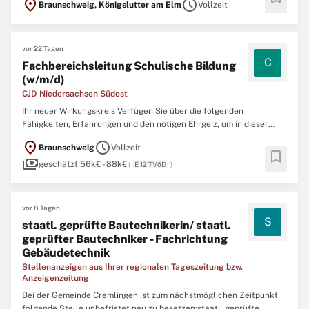
location_on
schedule
Braunschweig, Königslutter am Elm
Vollzeit
gut zu uns passen. Wir suchen offene Menschen mit Fantasie und
Verstand, die sich mit Freude weiterentwickeln ...
vor 22 Tagen
C
Fachbereichsleitung Schulische Bildung
(w/m/d)
CJD Niedersachsen Südost
Ihr neuer Wirkungskreis Verfügen Sie über die folgenden
Fähigkeiten, Erfahrungen und den nötigen Ehrgeiz, um in dieser
Position erfolgreich zu sein Finden Sie es unten heraus. Das CJD
location_on
schedule
Braunschweig
Vollzeit
gehört zu den größten Bildungs- und Sozialunternehmen
bookmark
payments
Deutschlands. Gemeinsam begleiten rund 11.000 Mitarbeitende
geschätzt 56k€ - 88k€
(
E 12 TVöD
)
Kinder ...
vor 8 Tagen
S
staatl. geprüfte Bautechnikerin/ staatl.
geprüfter Bautechniker - Fachrichtung
Gebäudetechnik
Stellenanzeigen aus Ihrer regionalen Tageszeitung bzw.
Anzeigenzeitung
Bei der Gemeinde Cremlingen ist zum nächstmöglichen Zeitpunkt
folgende Stelle unbefristet neu zu besetzen:staatl. geprüfte