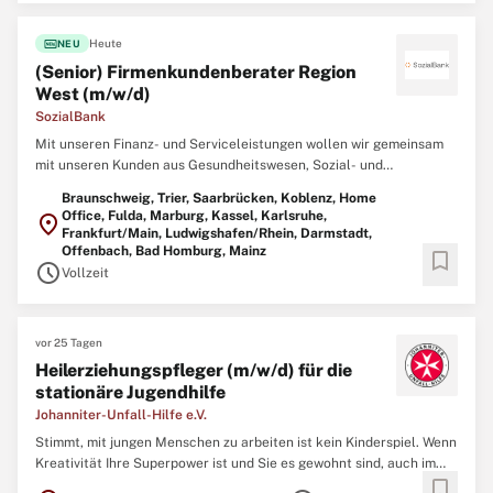
fiber_new
Heute
NEU
(Senior) Firmenkundenberater Region
West (m/w/d)
SozialBank
Mit unseren Finanz- und Serviceleistungen wollen wir gemeinsam
mit unseren Kunden aus Gesundheitswesen, Sozial- und
Bildungsbereich die Zukunft einer sozialen Gesellschaft
Braunschweig, Trier, Saarbrücken, Koblenz, Home
vorantreiben. Unsere Unternehmenskultur ist geprägt von
Office, Fulda, Marburg, Kassel, Karlsruhe,
location_on
Verantwortung, Vielfalt und einem wertschätzenden Miteinander.
Frankfurt/Main, Ludwigshafen/Rhein, Darmstadt,
Bringen Sie ...
Offenbach, Bad Homburg, Mainz
bookmark
schedule
Vollzeit
vor 25 Tagen
Heilerziehungspfleger (m/w/d) für die
stationäre Jugendhilfe
Johanniter-Unfall-Hilfe e.V.
Stimmt, mit jungen Menschen zu arbeiten ist kein Kinderspiel. Wenn
Kreativität Ihre Superpower ist und Sie es gewohnt sind, auch im
bookmark
größten Durcheinander die Ruhe zu bewahren, dann könnten Sie