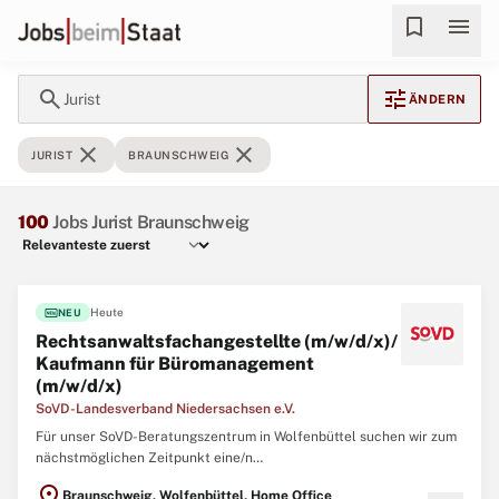
bookmark
menu
search
tune
Jurist
ÄNDERN
close
close
JURIST
BRAUNSCHWEIG
100
Jobs Jurist Braunschweig
fiber_new
Heute
NEU
Rechtsanwaltsfachangestellte (m/w/d/x)/
Kaufmann für Büromanagement
(m/w/d/x)
SoVD-Landesverband Niedersachsen e.V.
Für unser SoVD-Beratungszentrum in Wolfenbüttel suchen wir zum
nächstmöglichen Zeitpunkt eine/n
Rechtsanwaltsfachangestellte/n (m/w/d/x) oder Kauffrau/-mann
location_on
Braunschweig, Wolfenbüttel, Home Office