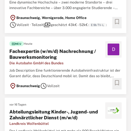
Eine dynamische Hochschule – zwei moderne Standorte – drei
innovative Fachbereiche – über 3.000 engagierte Studierende –
rund 300 motivierte Mitarbeiter:innen – rund 60
location_on
Braunschweig, Wernigerode, Home Office
Partnerhochschulen weltweit – ein stark verzweigtes
bookmark
schedule
payments
Forschungsnetzwerk und eine neue Herausforderung für Sie. Am
Vollzeit · Teilzeit
geschätzt 43k€ - 52k€
(
E 9b TV-L
)
Fachbereich Wirtschaftswissenschaften ...
fiber_new
Heute
NEU
D
Fachexpertin (w/m/d) Nachrechnung /
Bauwerksmonitoring
Die Autobahn GmbH des Bundes
Job Description Eine funktionierende Autobahninfrastruktur ist der
Garant dafür, dass Deutschland mobil ist. Damit das so bleibt,
bookmark
brauchen wir Ihre Expertise als Ingenieurin oder Ingenieur.
location_on
schedule
Braunschweig
Vollzeit
Tausende Brücken, hunderte Tunnel und unzählige Nebenanlagen
müssen regelmäßig geprüft, gewartet und erneuert ...
vor 16 Tagen
Abteilungsleitung Kinder-, Jugend- und
Zahnärztlicher Dienst (m/w/d)
Landkreis Wolfenbüttel