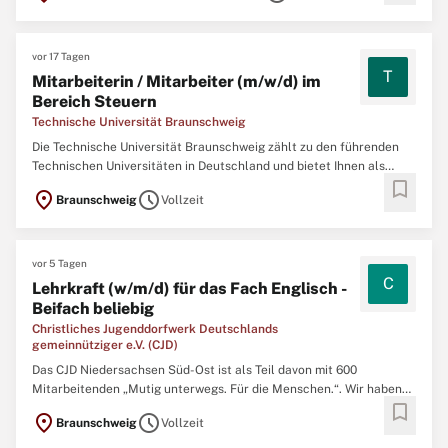
unter 5 Minuten! Klicken Sie dazu einfach ...
vor 17 Tagen
T
Mitarbeiterin / Mitarbeiter (m/w/d) im
Bereich Steuern
Technische Universität Braunschweig
Die Technische Universität Braunschweig zählt zu den führenden
Technischen Universitäten in Deutschland und bietet Ihnen als
bookmark
Arbeitgeberin eine große Auswahl an modernen, anspruchsvollen
location_on
schedule
Braunschweig
Vollzeit
und vielseitigen Arbeitsplätzen. Nicht nur im Bereich der Forschung
und Lehre, auch in Verwaltung, Technik und Handwerk ...
vor 5 Tagen
C
Lehrkraft (w/m/d) für das Fach Englisch -
Beifach beliebig
Christliches Jugenddorfwerk Deutschlands
gemeinnütziger e.V. (CJD)
Das CJD Niedersachsen Süd-Ost ist als Teil davon mit 600
Mitarbeitenden „Mutig unterwegs. Für die Menschen.“. Wir haben
bookmark
es uns zur Aufgabe gemacht, möglichst viele Menschen zu
location_on
schedule
Braunschweig
Vollzeit
erreichen und sie zu unterstützen, ihr Potenzial zu entfalten. Die
Hans-Georg-Karg-Grundschule ist eine Ganztagsgrundschule, ...