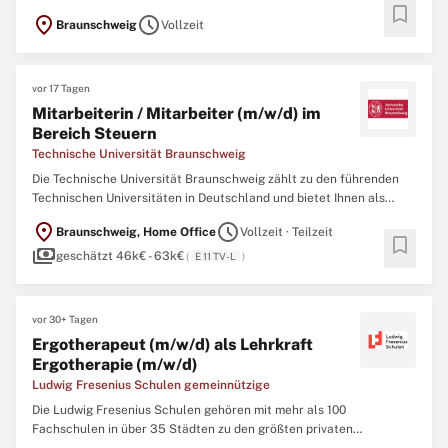
bookmark
es uns zur Aufgabe gemacht, möglichst viele Menschen zu
location_on
schedule
Braunschweig
Vollzeit
erreichen und sie zu unterstützen, ihr Potenzial zu entfalten. Die
Hans-Georg-Karg-Grundschule ist eine Ganztagsgrundschule, ...
vor 17 Tagen
Mitarbeiterin / Mitarbeiter (m/w/d) im
Bereich Steuern
Technische Universität Braunschweig
Die Technische Universität Braunschweig zählt zu den führenden
Technischen Universitäten in Deutschland und bietet Ihnen als
Arbeitgeberin eine große Auswahl an modernen, anspruchsvollen
location_on
schedule
Braunschweig, Home Office
Vollzeit · Teilzeit
und vielseitigen Arbeitsplätzen. Nicht nur im Bereich der Forschung
bookmark
payments
und Lehre, auch in Verwaltung, Technik und Handwerk ...
geschätzt 46k€ - 63k€
(
E 11 TV-L
)
vor 30+ Tagen
Ergotherapeut (m/w/d) als Lehrkraft
Ergotherapie (m/w/d)
Ludwig Fresenius Schulen gemeinnützige
Die Ludwig Fresenius Schulen gehören mit mehr als 100
Fachschulen in über 35 Städten zu den größten privaten