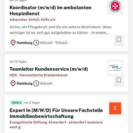
vor 19 Tagen
Koordinator (m/w/d) im ambulanten
Hospizdienst
Johanniter-Unfall-Hilfe e.V.
Sicher, als Pflegekraft sind Sie ein wahres Multitalent. Umso
wichtiger ist es, sich gut aufgehoben zu fühlen – in einem
bookmark
hilfsbereiten Team, das im richtigen Moment für Sie da ist. Wenn
location_on
schedule
Hamburg
Vollzeit · Teilzeit
Herz und Verstand gemeinsame Sache machen, entsteht Raum, um
sich fachlich und menschlich weiterzuentwickeln. Das ist ...
vor 14 Tagen
Teamleiter Kundenservice (m/w/d)
HEK - Hanseatische Krankenkasse
bookmark
location_on
schedule
Hamburg
Vollzeit
fiber_new
vor 2 Tagen
NEU
E
Expert In (M/W/D) Für Unsere Fachstelle
Immobilienbewirtschaftung
Evangelische Stiftung Alsterdorf - alsterdorf assistenz
west g