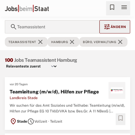
bookmark
menu
search
tune
Teamassistent
ÄNDERN
close
close
close
TEAMASSISTENT
HAMBURG
BÜRO, VERWALTUNG
100
Jobs Teamassistent Hamburg
vor 20 Tagen
Teamleitung (m/w/d), Hilfen zur Pflege
Landkreis Stade
Wir suchen für das Amt Soziales und Teilhabe: Teamleitung (m/w/d),
Hilfen zur Pflege EG 10 TVöD/VKA bzw. Bes.Gr. A 11 NBesG |
bookmark
unbefristet | Vollzeit | teilzeitgeeignet Ihr Aufgabenbereich: ein
location_on
schedule
Stade
Vollzeit · Teilzeit
Team innerhalb der Abteilung Hilfen zur Pflege leiten und die
Abteilungsleitung unterstützen, insbesondere: ...