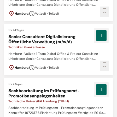
Unbefristet Senior Consultant Digitalisierung Öffentliche
bookmark
Verwaltung (m/w/d)Das Team Digital Office gestaltet die digitale
location_on
schedule
Hamburg
Vollzeit · Teilzeit
Zukunft der TK. Es entwickelt strategische Impulse für die
Digitalisierung, begleitet bereichsübergreifende Vorhaben ...
vor 24 Tagen
T
Senior Consultant Digitalisierung
Öffentliche Verwaltung (m/w/d)
Techniker Krankenkasse
Hamburg | Vollzeit | Team Digital Office & Project Consulting |
Unbefristet Senior Consultant Digitalisierung Öffentliche
bookmark
Verwaltung (m/w/d)Das Team Digital Office gestaltet die digitale
location_on
schedule
Hamburg
Vollzeit · Teilzeit
Zukunft der TK. Es entwickelt strategische Impulse für die
Digitalisierung, begleitet bereichsübergreifende Vorhaben ...
vor 4 Tagen
T
Sachbearbeitung im Prüfungsamt -
Promotionsangelegenheiten
Technische Universität Hamburg (TUHH)
Sachbearbeitung im Prüfungsamt - Promotionsangelegenheiten
Kennziffer 19726T36 Einrichtung Prüfungsamt Wertigkeit EG 9a