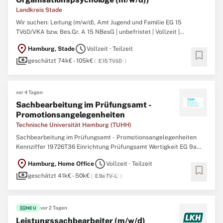
Landkreis Stade
Wir suchen: Leitung (m/w/d), Amt Jugend und Familie EG 15
TVöD/VKA bzw. Bes.Gr. A 15 NBesG | unbefristet | Vollzeit |
teilzeitgeeignet Zum Amt Jugend und Familie, dem planmäßig ca.
location_on
schedule
Hamburg, Stade
Vollzeit · Teilzeit
145 Stellen, unterteilt in 14 Teams, zugeordnet sind, gehören die
bookmark
payments
Abteilungen Soziale Dienste, Wirtschaftliche Hilfen und ...
geschätzt 74k€ - 105k€
(
E 15 TVöD
)
vor 4 Tagen
Sachbearbeitung im Prüfungsamt -
Promotionsangelegenheiten
Technische Universität Hamburg (TUHH)
Sachbearbeitung im Prüfungsamt - Promotionsangelegenheiten
Kennziffer 19726T36 Einrichtung Prüfungsamt Wertigkeit EG 9a
TV-L Arbeitsbeginn 01.10.2026 Bewerbungsschluss 27.08.2026
location_on
schedule
Hamburg, Home Office
Vollzeit · Teilzeit
Arbeitsumfang Teilzeit - 24,5 Stunden, unbefristet Das
bookmark
payments
Promotionsteam der TU Hamburg ist die Schnittstelle zwischen
geschätzt 41k€ - 50k€
(
E 9a TV-L
)
Doktorand ...
fiber_new
vor 2 Tagen
NEU
Leistungssachbearbeiter (m/w/d)