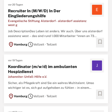
vor 20 Tagen
E
Recruiter In (M/W/D) In Der
Eingliederungshilfe
Evangelische Stiftung Alsterdorf - alsterdorf assistenz
west g
Job DescriptionDas Leben ist anders. Wir auch. Über uns alsterdorf
assistenz west – das sind rund 1.000 Mitarbeiter *innen an 73
bookmark
Standorten. Gemeinsam stehen wir für Empowerment und Inklusion
location_on
schedule
Hamburg
Vollzeit · Teilzeit
von Menschen mit Behinderung sowie Kindern und Jugendlichen in
Hamburg. Durch die Vielfalt unserer pädagogischen ...
vor 19 Tagen
J
Koordinator (m/w/d) im ambulanten
Hospizdienst
Johanniter-Unfall-Hilfe e.V.
Sicher, als Pflegekraft sind Sie ein wahres Multitalent. Umso
wichtiger ist es, sich gut aufgehoben zu fühlen – in einem
bookmark
hilfsbereiten Team, das im richtigen Moment für Sie da ist. Wenn
location_on
schedule
Hamburg
Vollzeit · Teilzeit
Herz und Verstand gemeinsame Sache machen, entsteht Raum, um
sich fachlich und menschlich weiterzuentwickeln. Das ist ...