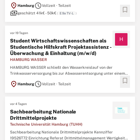
TV-L Arbeitsbeginn 01.10.2026 Bewerbungsschluss 27.08.2026
location_on
schedule
Hamburg
Vollzeit · Teilzeit
Arbeitsumfang Teilzeit - 24,5 Stunden, unbefristet Das
bookmark
payments
Promotionsteam der TU Hamburg ist die Schnittstelle zwischen ...
geschätzt 41k€ - 50k€
(
E 9a TV-L
)
vor 19 Tagen
H
Student Wirtschaftswissenschaften als
Studentische Hilfskraft Projektassistenz -
Überwachung & Einhaltung (m/w/d)
HAMBURG WASSER
HAMBURG WASSER schließt den Wasserkreislauf von der
Trinkwasserversorgung bis zur Abwasserentsorgung unter einem
bookmark
Dach. Mit rund 2.400 Mitarbeitenden und mehr als 20 Standorten
location_on
schedule
Hamburg
Vollzeit · Teilzeit
sorgen wir Tag für Tag dafür, dass es in Hamburg läuft. Dabei
engagieren wir uns entschlossen dafür, Ressourcen zu schonen und
...
vor 4 Tagen
Sachbearbeitung Nationale
Drittmittelprojekte
Technische Universität Hamburg (TUHH)
Sachbearbeitung Nationale Drittmittelprojekte Kennziffer
19526T72 Einrichtung Referat Drittmittelmanagement Wertigkeit