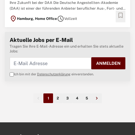
Ihre Zukunft bei der DAA Die Deutsche Angestellten-Akademie
(DAA) ist einer der führenden Anbieter beruflicher Aus-, Fort- und
bookmark
Weiterbildung in Deutschland. Sie ist ein gemeinnütziger
location_on
schedule
Hamburg, Home Office
Vollzeit
Bildungsträger und mit mehr als 350 Standorten eines der
bundesweit größten Unternehmen für berufliche Bildung. Mit einer
...
Aktuelle Jobs per E-Mail
Tragen Sie Ihre E-Mail-Adresse ein und erhalten Sie stets aktuelle
Jobs:
ANMELDEN
Ich bin mit der
Datenschutzerklärung
einverstanden.
1
2
3
4
5