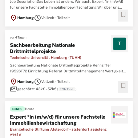
Job DescriptionDas Leben ist anders. Wir auch. Expert *in (m/w/d)
für unsere Fachstelle Immobilienbewirtschaftung Wir über uns
bookmark
alsterdorf assistenz west – das sind rund 1.000 Mitarbeiter *innen
location_on
schedule
Hamburg
Vollzeit · Teilzeit
an 73 Standorten. Gemeinsam stehen wir für Empowerment und
Inklusion von Menschen mit Behinderung sowie Kindern ...
vor 4 Tagen
T
Sachbearbeitung Nationale
Drittmittelprojekte
Technische Universität Hamburg (TUHH)
Sachbearbeitung Nationale Drittmittelprojekte Kennziffer
19526T72 Einrichtung Referat Drittmittelmanagement Wertigkeit
EG 9b TV-L Arbeitsbeginn schnellstmöglich Bewerbungsschluss
location_on
schedule
Hamburg
Vollzeit · Teilzeit
27.08.2026 Arbeitsumfang Vollzeit/Teilzeit, befristet für 12 Monate
bookmark
payments
Das Drittmittelmanagement ist Teil der Abteilung ...
geschätzt 43k€ - 52k€
(
E 9b TV-L
)
fiber_new
Heute
NEU
Expert *in (m/w/d) für unsere Fachstelle
Immobilienbewirtschaftung
Evangelische Stiftung Alsterdorf - alsterdorf assistenz
west g