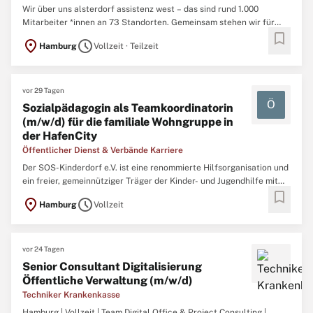
Wir über uns alsterdorf assistenz west – das sind rund 1.000
Mitarbeiter *innen an 73 Standorten. Gemeinsam stehen wir für
bookmark
Empowerment und Inklusion von Menschen mit Behinderung sowie
location_on
schedule
Hamburg
Vollzeit · Teilzeit
Kindern und Jugendlichen in Hamburg. Durch die Vielfalt unserer
pädagogischen und pflegerischen Kompetenzen bieten wir ...
vor 29 Tagen
Ö
Sozialpädagogin als Teamkoordinatorin
(m/w/d) für die familiale Wohngruppe in
der HafenCity
Öffentlicher Dienst & Verbände Karriere
Der SOS-Kinderdorf e.V. ist eine renommierte Hilfsorganisation und
ein freier, gemeinnütziger Träger der Kinder- und Jugendhilfe mit
bookmark
38 Einrichtungen im gesamten Bundesgebiet und rund 5.200
location_on
schedule
Hamburg
Vollzeit
Mitarbeiterinnen und Mitarbeitern. Das SOS-Kinderdorf Hamburg
ist eine Einrichtung mit differenzierten (teil-) ...
vor 24 Tagen
Senior Consultant Digitalisierung
Öffentliche Verwaltung (m/w/d)
Techniker Krankenkasse
Hamburg | Vollzeit | Team Digital Office & Project Consulting |