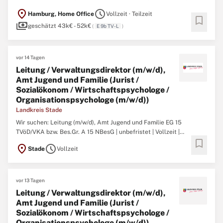
EG 9b TV-L Arbeitsbeginn schnellstmöglich Bewerbungsschluss
location_on
schedule
Hamburg, Home Office
Vollzeit · Teilzeit
27.08.2026 Arbeitsumfang Vollzeit/Teilzeit, befristet für 12 Monate
bookmark
payments
Das Drittmittelmanagement ist Teil der Abteilung Finanzen ...
geschätzt 43k€ - 52k€
(
E 9b TV-L
)
vor 14 Tagen
Leitung / Verwaltungsdirektor (m/w/d),
Amt Jugend und Familie (Jurist /
Sozialökonom / Wirtschaftspsychologe /
Organisationspsychologe (m/w/d))
Landkreis Stade
Wir suchen: Leitung (m/w/d), Amt Jugend und Familie EG 15
TVöD/VKA bzw. Bes.Gr. A 15 NBesG | unbefristet | Vollzeit |
bookmark
teilzeitgeeignet Zum Amt Jugend und Familie, dem planmäßig ca.
location_on
schedule
Stade
Vollzeit
145 Stellen, unterteilt in 14 Teams, zugeordnet sind, gehören die
Abteilungen Soziale Dienste, Wirtschaftliche Hilfen und ...
vor 13 Tagen
Leitung / Verwaltungsdirektor (m/w/d),
Amt Jugend und Familie (Jurist /
Sozialökonom / Wirtschaftspsychologe /
Organisationspsychologe (m/w/d))