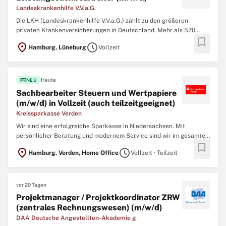
Landeskrankenhilfe V.V.a.G.
Die LKH (Landeskrankenhilfe V.V.a.G.) zählt zu den größeren
privaten Krankenversicherungen in Deutschland. Mehr als 570
bookmark
Mitarbeitenden sind für unsere rund 320.000 Kunden da. Im
location_on
schedule
Hamburg, Lüneburg
Vollzeit
Rahmen des Wandels zu einem modernen Gesundheitsdienstleister
stellen wir Arbeitsprozesse und kulturelle Strukturen neu auf ...
fiber_new
Heute
NEU
Sachbearbeiter Steuern und Wertpapiere
(m/w/d) in Vollzeit (auch teilzeitgeeignet)
Kreissparkasse Verden
Wir sind eine erfolgreiche Sparkasse in Niedersachsen. Mit
persönlicher Beratung und modernem Service sind wir im gesamten
bookmark
Landkreis für unsere Kund:innen da. Kreis und Stadt bieten einen
location_on
schedule
Hamburg, Verden, Home Office
Vollzeit · Teilzeit
hohen Wohn- und Freizeitwert und liegen in unmittelbarer Nähe zur
Hanse- und Universitätsstadt Bremen. Wir suchen ...
vor 20 Tagen
Projektmanager / Projektkoordinator ZRW
(zentrales Rechnungswesen) (m/w/d)
DAA Deutsche Angestellten-Akademie g