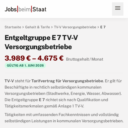
menu
chevron_right
chevron_right
chevron_right
Startseite
Gehalt & Tarife
TV-V Versorgungsbetriebe
E 7
Entgeltgruppe E 7 TV-V
Versorgungsbetriebe
3.989 € – 4.675 €
Bruttogehalt / Monat
GÜLTIG AB 1. JUNI 2026
TV-V
steht für
Tarifvertrag für Versorgungsbetriebe
. Er gilt für
Beschäftigte in rechtlich selbständigen kommunalen
Versorgungsbetrieben (Stadtwerke, Energie, Wasser, Abwasser).
Die Entgeltgruppe
E 7
richtet sich nach Qualifikation und
Tätigkeitsmerkmalen gemäß Anlage 1 TV-V.
Tätigkeiten mit umfassenden Fachkenntnissen und vollständig
selbständigen Leistungen in kommunalen Versorgungsbetrieben.