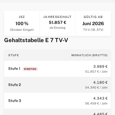
JSZ
JAHRESGEHALT
GÜLTIG AB
51.857 €
100 %
Juni 2026
ab Einstieg
Oktober-Entgelt
TV-V (18. ÄTV)
Gehaltstabelle E 7 TV-V
STUFE
MONATLICH (BRUTTO)
3.989 €
Stufe 1
EINSTIEG
51.857 € / Jahr
4.180 €
Stufe 2
54.340 € / Jahr
4.343 €
Stufe 3
56.459 € / Jahr
4.485 €