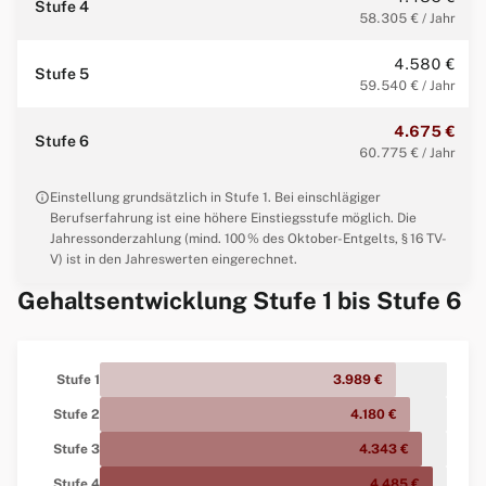
Stufe 4
58.305 € / Jahr
4.580 €
Stufe 5
59.540 € / Jahr
4.675 €
Stufe 6
60.775 € / Jahr
info
Einstellung grundsätzlich in Stufe 1. Bei einschlägiger
Berufserfahrung ist eine höhere Einstiegsstufe möglich. Die
Jahressonderzahlung (mind. 100 % des Oktober-Entgelts, § 16 TV-
V) ist in den Jahreswerten eingerechnet.
Gehaltsentwicklung Stufe 1 bis Stufe 6
Stufe 1
3.989 €
Stufe 2
4.180 €
Stufe 3
4.343 €
Stufe 4
4.485 €