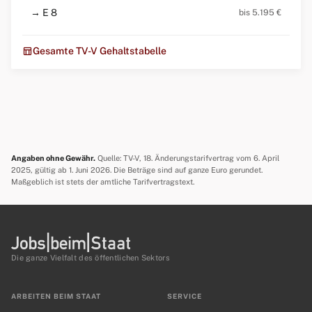
→ E 8
bis 5.195 €
table_chart
Gesamte TV-V Gehaltstabelle
Angaben ohne Gewähr.
Quelle: TV-V, 18. Änderungstarifvertrag vom 6. April
2025, gültig ab 1. Juni 2026. Die Beträge sind auf ganze Euro gerundet.
Maßgeblich ist stets der amtliche Tarifvertragstext.
Die ganze Vielfalt des öffentlichen Sektors
ARBEITEN BEIM STAAT
SERVICE