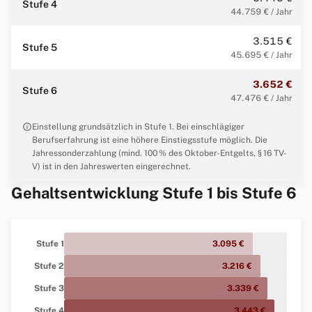
Stufe 4
44.759 € / Jahr
3.515 €
Stufe 5
45.695 € / Jahr
3.652 €
Stufe 6
47.476 € / Jahr
info
Einstellung grundsätzlich in Stufe 1. Bei einschlägiger
Berufserfahrung ist eine höhere Einstiegsstufe möglich. Die
Jahressonderzahlung (mind. 100 % des Oktober-Entgelts, § 16 TV-
V) ist in den Jahreswerten eingerechnet.
Gehaltsentwicklung Stufe 1 bis Stufe 6
Stufe 1
3.095 €
Stufe 2
3.216 €
Stufe 3
3.339 €
Stufe 4
3.443 €