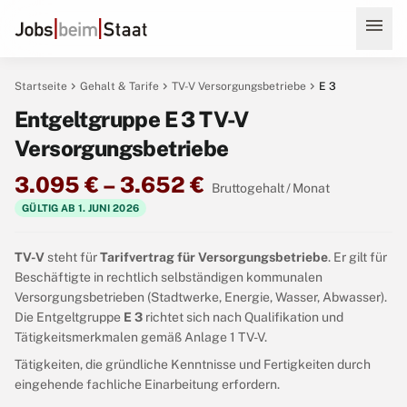
menu
chevron_right
chevron_right
chevron_right
Startseite
Gehalt & Tarife
TV-V Versorgungsbetriebe
E 3
Entgeltgruppe E 3 TV-V
Versorgungsbetriebe
3.095 € – 3.652 €
Bruttogehalt / Monat
GÜLTIG AB 1. JUNI 2026
TV-V
steht für
Tarifvertrag für Versorgungsbetriebe
. Er gilt für
Beschäftigte in rechtlich selbständigen kommunalen
Versorgungsbetrieben (Stadtwerke, Energie, Wasser, Abwasser).
Die Entgeltgruppe
E 3
richtet sich nach Qualifikation und
Tätigkeitsmerkmalen gemäß Anlage 1 TV-V.
Tätigkeiten, die gründliche Kenntnisse und Fertigkeiten durch
eingehende fachliche Einarbeitung erfordern.