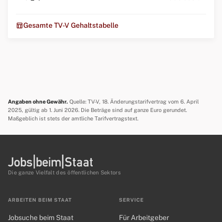
table_chart
Gesamte TV-V Gehaltstabelle
Angaben ohne Gewähr.
Quelle: TV-V, 18. Änderungstarifvertrag vom 6. April
2025, gültig ab 1. Juni 2026. Die Beträge sind auf ganze Euro gerundet.
Maßgeblich ist stets der amtliche Tarifvertragstext.
Die ganze Vielfalt des öffentlichen Sektors
ARBEITEN BEIM STAAT
SERVICE
Jobsuche beim Staat
Für Arbeitgeber