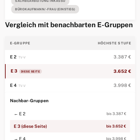
SACHBEARBEITUNG INKASSO
BÜROKAUFMANN/-FRAU (EINSTIEG)
Vergleich mit benachbarten E-Gruppen
E-GRUPPE
HÖCHSTE STUFE
E 2
3.387 €
TV-V
E 3
3.652 €
DIESE SEITE
E 4
3.998 €
TV-V
Nachbar-Gruppen
← E 2
bis 3.387 €
E 3 (diese Seite)
bis 3.652 €
→ E 4
bis 3.998 €