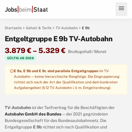
menu
chevron_right
chevron_right
chevron_right
Startseite
Gehalt & Tarife
TV-Autobahn
E 9b
Entgeltgruppe E 9b TV-Autobahn
3.879 € – 5.329 €
Bruttogehalt / Monat
GÜLTIG AB 2026
info
E 9a, E 9b und E 9c sind parallele Entgeltgruppen
im TV-
Autobahn — keine hierarchische Rangfolge. Die Eingruppierung
richtet sich nach der Art der Qualifikation und dem konkreten
Aufgabengebiet (§ 12 TV-Autobahn i. V. m. Entgeltordnung).
TV-Autobahn
ist der Tarifvertrag für die Beschäftigten der
Autobahn GmbH des Bundes
— der 2021 gegründeten
Bundesgesellschaft für das Bundesautobahnnetz. Die
Entgeltgruppe
E 9b
richtet sich nach Qualifikation und