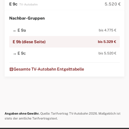
E 9c
5.520 €
TV-Autobahn
Nachbar-Gruppen
← E 9a
bis 4.775 €
E 9b (diese Seite)
bis 5.329 €
→ E 9c
bis 5.520 €
table_chart
Gesamte TV-Autobahn Entgelttabelle
Angaben ohne Gewähr.
Quelle: Tarifvertrag TV-Autobahn 2026. Maßgeblich ist
stets der amtliche Tarifvertragstext.