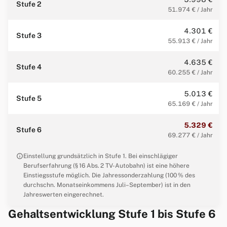
Stufe 2
51.974 € / Jahr
4.301 €
Stufe 3
55.913 € / Jahr
4.635 €
Stufe 4
60.255 € / Jahr
5.013 €
Stufe 5
65.169 € / Jahr
5.329 €
Stufe 6
69.277 € / Jahr
info
Einstellung grundsätzlich in Stufe 1. Bei einschlägiger
Berufserfahrung (§ 16 Abs. 2 TV-Autobahn) ist eine höhere
Einstiegsstufe möglich. Die Jahressonderzahlung (100 % des
durchschn. Monatseinkommens Juli–September) ist in den
Jahreswerten eingerechnet.
Gehaltsentwicklung Stufe 1 bis Stufe 6