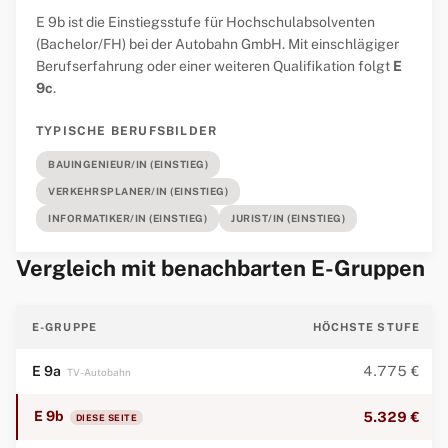
E 9b ist die Einstiegsstufe für Hochschulabsolventen
(Bachelor/FH) bei der Autobahn GmbH. Mit einschlägiger
Berufserfahrung oder einer weiteren Qualifikation folgt
E
9c
.
TYPISCHE BERUFSBILDER
BAUINGENIEUR/IN (EINSTIEG)
VERKEHRSPLANER/IN (EINSTIEG)
INFORMATIKER/IN (EINSTIEG)
JURIST/IN (EINSTIEG)
Vergleich mit benachbarten E-Gruppen
E-GRUPPE
HÖCHSTE STUFE
E 9a
4.775 €
TV-Autobahn
E 9b
5.329 €
DIESE SEITE