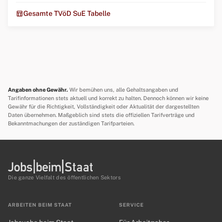
table_chart
Gesamte TVöD SuE Tabelle
Angaben ohne Gewähr.
Wir bemühen uns, alle Gehaltsangaben und
Tarifinformationen stets aktuell und korrekt zu halten. Dennoch können wir keine
Gewähr für die Richtigkeit, Vollständigkeit oder Aktualität der dargestellten
Daten übernehmen. Maßgeblich sind stets die offiziellen Tarifverträge und
Bekanntmachungen der zuständigen Tarifparteien.
Die ganze Vielfalt des öffentlichen Sektors
ARBEITEN BEIM STAAT
SERVICE