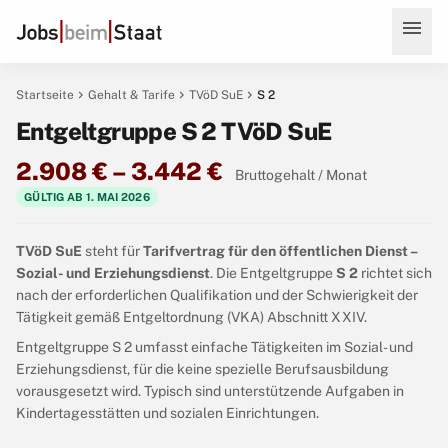
menu
chevron_right
chevron_right
chevron_right
Startseite
Gehalt & Tarife
TVöD SuE
S 2
Entgeltgruppe S 2 TVöD SuE
2.908 € – 3.442 €
Bruttogehalt / Monat
GÜLTIG AB 1. MAI 2026
TVöD SuE
steht für
Tarifvertrag für den öffentlichen Dienst –
Sozial- und Erziehungsdienst
. Die Entgeltgruppe
S 2
richtet sich
nach der erforderlichen Qualifikation und der Schwierigkeit der
Tätigkeit gemäß Entgeltordnung (VKA) Abschnitt XXIV.
Entgeltgruppe S 2 umfasst einfache Tätigkeiten im Sozial- und
Erziehungsdienst, für die keine spezielle Berufsausbildung
vorausgesetzt wird. Typisch sind unterstützende Aufgaben in
Kindertagesstätten und sozialen Einrichtungen.