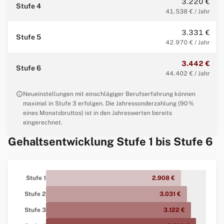
3.220 €
Stufe 4
41.538 € / Jahr
3.331 €
Stufe 5
42.970 € / Jahr
3.442 €
Stufe 6
44.402 € / Jahr
info
Neueinstellungen mit einschlägiger Berufserfahrung können
maximal in Stufe 3 erfolgen. Die Jahressonderzahlung (90 %
eines Monatsbruttos) ist in den Jahreswerten bereits
eingerechnet.
Gehaltsentwicklung Stufe 1 bis Stufe 6
Stufe 1
2.908 €
Stufe 2
3.031 €
Stufe 3
3.122 €