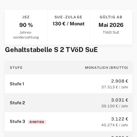
JSZ
SUE-ZULAGE
GÜLTIG AB
130 € / Monat
90 %
Mai 2026
Jahres­
TVöD SuE
sonderzahlung
Gehaltstabelle S 2 TVöD SuE
STUFE
MONATLICH (BRUTTO)
2.908 €
Stufe 1
37.513 € / Jahr
3.031 €
Stufe 2
39.100 € / Jahr
3.122 €
Stufe 3
EINSTIEG
40.274 € / Jahr