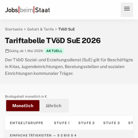
menu
chevron_right
chevron_right
Startseite
Gehalt & Tarife
TVöD SuE
Tariftabelle TVöD SuE 2026
calendar_today
Gültig ab 1. Mai 2026
·
AKTUELL
Der TVöD Sozial- und Erziehungsdienst (SuE) gilt für Beschäftigte
in Kitas, Jugendeinrichtungen, Beratungsstellen und sozialen
Einrichtungen kommunaler Träger.
Bruttogehalt monatlich in €
Monatlich
Jährlich
ENTGELTGRUPPE
STUFE 1
STUFE 2
STUFE 3
STUF
EINFACHE TÄTIGKEITEN — S 2 BIS S 4