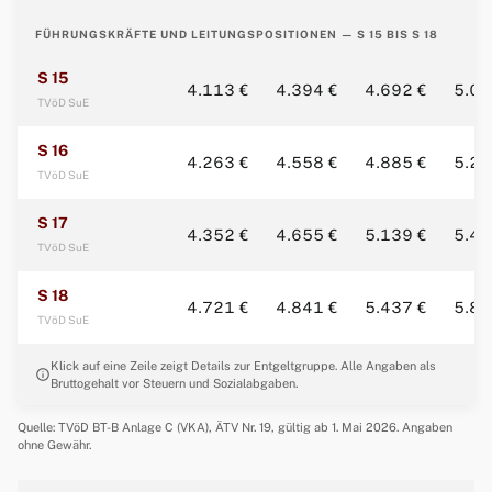
FÜHRUNGSKRÄFTE UND LEITUNGSPOSITIONEN — S 15 BIS S 18
S 15
4.113 €
4.394 €
4.692 €
5.03
TVöD SuE
S 16
4.263 €
4.558 €
4.885 €
5.28
TVöD SuE
S 17
4.352 €
4.655 €
5.139 €
5.43
TVöD SuE
S 18
4.721 €
4.841 €
5.437 €
5.88
TVöD SuE
Klick auf eine Zeile zeigt Details zur Entgeltgruppe. Alle Angaben als
info
Bruttogehalt vor Steuern und Sozialabgaben.
Quelle: TVöD BT-B Anlage C (VKA), ÄTV Nr. 19, gültig ab 1. Mai 2026. Angaben
ohne Gewähr.