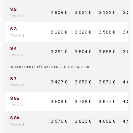
S 2
2.908 €
3.031 €
3.122 €
3.22
TVöD SuE
S 3
3.120 €
3.320 €
3.506 €
3.67
TVöD SuE
S 4
3.291 €
3.504 €
3.698 €
3.83
TVöD SuE
QUALIFIZIERTE TÄTIGKEITEN — S 7, S 8A, S 8B
S 7
3.427 €
3.650 €
3.871 €
4.09
TVöD SuE
S 8a
3.509 €
3.738 €
3.977 €
4.20
TVöD SuE
S 8b
3.579 €
3.813 €
4.092 €
4.50
TVöD SuE