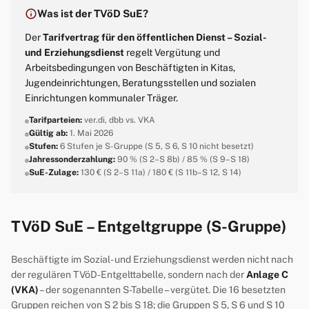
info
Was ist der TVöD SuE?
Der
Tarifvertrag für den öffentlichen Dienst – Sozial-
und Erziehungsdienst
regelt Vergütung und
Arbeitsbedingungen von Beschäftigten in Kitas,
Jugendeinrichtungen, Beratungsstellen und sozialen
Einrichtungen kommunaler Träger.
Tarifparteien:
ver.di, dbb vs. VKA
Gültig ab:
1. Mai 2026
Stufen:
6 Stufen je S-Gruppe (S 5, S 6, S 10 nicht besetzt)
Jahressonderzahlung:
90 % (S 2–S 8b) / 85 % (S 9–S 18)
SuE-Zulage:
130 € (S 2–S 11a) / 180 € (S 11b–S 12, S 14)
TVöD SuE – Entgeltgruppe (S-Gruppe)
Beschäftigte im Sozial- und Erziehungsdienst werden nicht nach
der regulären TVöD-Entgelttabelle, sondern nach der
Anlage C
(VKA)
– der sogenannten S-Tabelle – vergütet. Die 16 besetzten
Gruppen reichen von S 2 bis S 18; die Gruppen S 5, S 6 und S 10