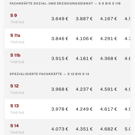
FACHKRÄFTE SOZIAL- UND ERZIEHUNGSDIENST — S 9 BIS S 11B
S 9
3.649 €
3.887 €
4.167 €
4.58
TVöD SuE
S 11a
3.846 €
4.106 €
4.291 €
4.76
TVöD SuE
S 11b
3.915 €
4.181 €
4.368 €
4.84
TVöD SuE
SPEZIALISIERTE FACHKRÄFTE — S 12 BIS S 14
S 12
3.968 €
4.237 €
4.591 €
4.90
TVöD SuE
S 13
3.978 €
4.249 €
4.617 €
4.91
TVöD SuE
S 14
4.073 €
4.351 €
4.682 €
5.01
TVöD SuE