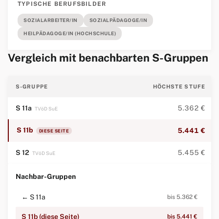
TYPISCHE BERUFSBILDER
SOZIALARBEITER/IN
SOZIALPÄDAGOGE/IN
HEILPÄDAGOGE/IN (HOCHSCHULE)
Vergleich mit benachbarten S-Gruppen
S-GRUPPE
HÖCHSTE STUFE
S 11a
5.362 €
TVöD SuE
S 11b
5.441 €
DIESE SEITE
S 12
5.455 €
TVöD SuE
Nachbar-Gruppen
← S 11a
bis 5.362 €
S 11b (diese Seite)
bis 5.441 €