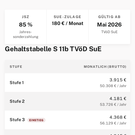
JSZ
SUE-ZULAGE
GÜLTIG AB
180 € / Monat
85 %
Mai 2026
Jahres­
TVöD SuE
sonderzahlung
Gehaltstabelle S 11b TVöD SuE
STUFE
MONATLICH (BRUTTO)
3.915 €
Stufe 1
50.308 € / Jahr
4.181 €
Stufe 2
53.726 € / Jahr
4.368 €
Stufe 3
EINSTIEG
56.129 € / Jahr