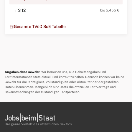
→ S 12
bis 5.455 €
table_chart
Gesamte TVöD SuE Tabelle
Angaben ohne Gewähr.
Wir bemühen uns, alle Gehaltsangaben und
Tarifinformationen stets aktuell und korrekt zu halten. Dennoch können wir keine
Gewähr für die Richtigkeit, Vollständigkeit oder Aktualität der dargestellten
Daten übernehmen. Maßgeblich sind stets die offiziellen Tarifverträge und
Bekanntmachungen der zuständigen Tarifparteien.
Die ganze Vielfalt des öffentlichen Sektors