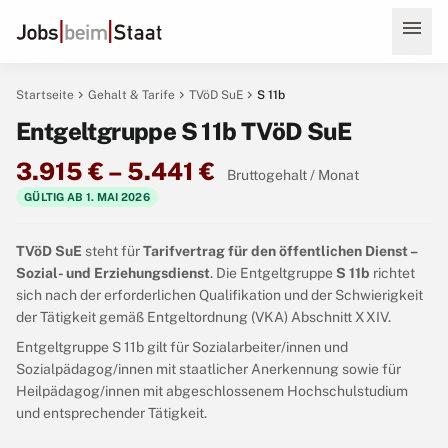
menu
chevron_right
chevron_right
chevron_right
Startseite
Gehalt & Tarife
TVöD SuE
S 11b
Entgeltgruppe S 11b TVöD SuE
3.915 € – 5.441 €
Bruttogehalt / Monat
GÜLTIG AB 1. MAI 2026
TVöD SuE
steht für
Tarifvertrag für den öffentlichen Dienst –
Sozial- und Erziehungsdienst
. Die Entgeltgruppe
S 11b
richtet
sich nach der erforderlichen Qualifikation und der Schwierigkeit
der Tätigkeit gemäß Entgeltordnung (VKA) Abschnitt XXIV.
Entgeltgruppe S 11b gilt für Sozialarbeiter/innen und
Sozialpädagog/innen mit staatlicher Anerkennung sowie für
Heilpädagog/innen mit abgeschlossenem Hochschulstudium
und entsprechender Tätigkeit.