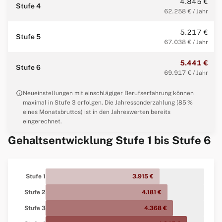
4.845 €
Stufe 4
62.258 € / Jahr
5.217 €
Stufe 5
67.038 € / Jahr
5.441 €
Stufe 6
69.917 € / Jahr
info
Neueinstellungen mit einschlägiger Berufserfahrung können
maximal in Stufe 3 erfolgen. Die Jahressonderzahlung (85 %
eines Monatsbruttos) ist in den Jahreswerten bereits
eingerechnet.
Gehaltsentwicklung Stufe 1 bis Stufe 6
Stufe 1
3.915 €
Stufe 2
4.181 €
Stufe 3
4.368 €