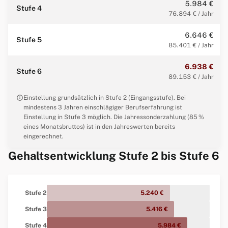
5.984 €
Stufe 4
76.894 € / Jahr
6.646 €
Stufe 5
85.401 € / Jahr
6.938 €
Stufe 6
89.153 € / Jahr
info
Einstellung grundsätzlich in Stufe 2 (Eingangsstufe). Bei
mindestens 3 Jahren einschlägiger Berufserfahrung ist
Einstellung in Stufe 3 möglich. Die Jahressonderzahlung (85 %
eines Monatsbruttos) ist in den Jahreswerten bereits
eingerechnet.
Gehaltsentwicklung Stufe 2 bis Stufe 6
Stufe 2
5.240 €
Stufe 3
5.416 €
Stufe 4
5.984 €