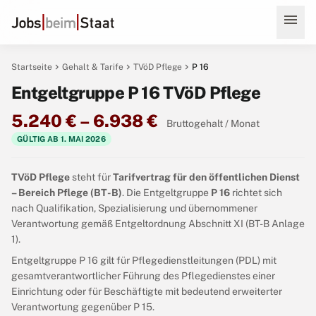
menu
chevron_right
chevron_right
chevron_right
Startseite
Gehalt & Tarife
TVöD Pflege
P 16
Entgeltgruppe P 16 TVöD Pflege
5.240 € – 6.938 €
Bruttogehalt / Monat
GÜLTIG AB 1. MAI 2026
TVöD Pflege
steht für
Tarifvertrag für den öffentlichen Dienst
– Bereich Pflege (BT-B)
. Die Entgeltgruppe
P 16
richtet sich
nach Qualifikation, Spezialisierung und übernommener
Verantwortung gemäß Entgeltordnung Abschnitt XI (BT-B Anlage
1).
Entgeltgruppe P 16 gilt für Pflegedienstleitungen (PDL) mit
gesamtverantwortlicher Führung des Pflegedienstes einer
Einrichtung oder für Beschäftigte mit bedeutend erweiterter
Verantwortung gegenüber P 15.