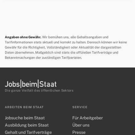
Angaben ohne Gewähr.
Wir bemühen uns, alle Gehaltsangaben und
Tarifinformationen stets aktuell und korrekt zu halten. Dennoch können wir keine
Gewähr für die Richtigkeit, Vollständigkeit oder Aktualität der dargestellten
Daten übernehmen. Maßgeblich sind stets die offiziellen Tarifverträge und
Bekanntmachungen der zuständigen Tarifparteien.
Die ganze Vielfalt des öffentlichen Sektors
ARBEITEN BEIM STAAT
SERVICE
Jobsuche beim Staat
Für Arbeitgeber
Ausbildung beim Staat
Über uns
Gehalt und Tarifverträge
Presse