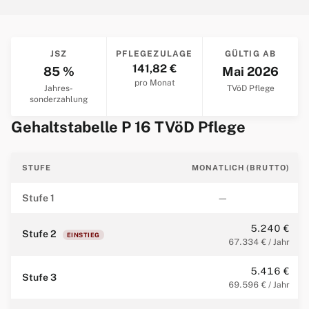
JSZ
PFLEGEZULAGE
GÜLTIG AB
141,82 €
85 %
Mai 2026
pro Monat
Jahres­
TVöD Pflege
sonderzahlung
Gehaltstabelle P 16 TVöD Pflege
STUFE
MONATLICH (BRUTTO)
Stufe 1
—
5.240 €
Stufe 2
EINSTIEG
67.334 € / Jahr
5.416 €
Stufe 3
69.596 € / Jahr