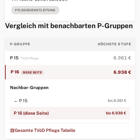
PFLEGEDIENSTLEITUNG
Vergleich mit benachbarten P-Gruppen
P-GRUPPE
HÖCHSTE STUFE
P 15
6.361 €
TVöD Pflege
P 16
6.938 €
DIESE SEITE
Nachbar-Gruppen
← P 15
bis 6.361 €
P 16 (diese Seite)
bis 6.938 €
table_chart
Gesamte TVöD Pflege Tabelle