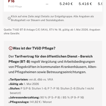
P 16
—
5.240 €
5.416 €
5.98
TVöD Pflege
Klick auf eine Zeile zeigt Details zur Entgeltgruppe. Alle Angaben als
info
Bruttogehalt vor Steuern und Sozialabgaben.
Quelle: TVöD BT-B Anlage C/E (VKA), ÄTV Nr. 19, gültig ab 1. Mai 2026. Angaben
ohne Gewähr.
info
Was ist der TVöD Pflege?
Der
Tarifvertrag für den öffentlichen Dienst – Bereich
Pflege (BT-B)
regelt Vergütung und Arbeitsbedingungen
von Pflegekräften in kommunalen Krankenhäusern, Alten-
und Pflegeheimen sowie Betreuungseinrichtungen.
Tarifparteien:
ver.di, dbb vs. VKA
Gültig ab:
1. Mai 2026
Stufen:
P 5/P 6: Stufen 1–6; P 7–P 16: Stufen 2–6 (Stufe 1 nicht
besetzt)
Jahressonderzahlung:
90 % (P 5–P 8) / 85 % (P 9–P 16)
Pflegezulage:
141,82 € / Monat