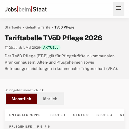
menu
chevron_right
chevron_right
Startseite
Gehalt & Tarife
TVöD Pflege
Tariftabelle TVöD Pflege 2026
calendar_today
Gültig ab 1. Mai 2026
·
AKTUELL
Der TVöD Pflege (BT-B) gilt für Pflegekräfte in kommunalen
Krankenhäusern, Alten- und Pflegeheimen sowie
Betreuungseinrichtungen in kommunaler Trägerschaft (VKA).
Bruttogehalt monatlich in €
Monatlich
Jährlich
ENTGELTGRUPPE
STUFE 1
STUFE 2
STUFE 3
STUF
PFLEGEHILFE — P 5, P 6