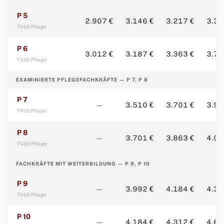
P 5
2.907 €
3.146 €
3.217 €
3.33
TVöD Pflege
P 6
3.012 €
3.187 €
3.363 €
3.73
TVöD Pflege
EXAMINIERTE PFLEGEFACHKRÄFTE — P 7, P 8
P 7
—
3.510 €
3.701 €
3.99
TVöD Pflege
P 8
—
3.701 €
3.863 €
4.07
TVöD Pflege
FACHKRÄFTE MIT WEITERBILDUNG — P 9, P 10
P 9
—
3.992 €
4.184 €
4.31
TVöD Pflege
P 10
—
4.184 €
4.312 €
4.67