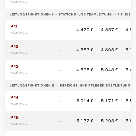
TVöD Pflege
LEITUNGSFUNKTIONEN I — STATIONS- UND TEAMLEITUNG — P 11 BIS P 
P 11
—
4.420 €
4.557 €
4.90
TVöD Pflege
P 12
—
4.657 €
4.803 €
5.16
TVöD Pflege
P 13
—
4.895 €
5.048 €
5.43
TVöD Pflege
LEITUNGSFUNKTIONEN II — BEREICHS- UND PFLEGEDIENSTLEITUNG — P
P 14
—
5.014 €
5.171 €
5.56
TVöD Pflege
P 15
—
5.132 €
5.293 €
5.69
TVöD Pflege