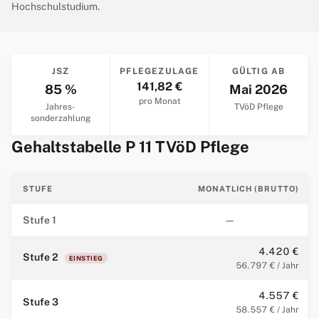
Hochschulstudium.
JSZ
PFLEGEZULAGE
GÜLTIG AB
141,82 €
85 %
Mai 2026
pro Monat
Jahres­
TVöD Pflege
sonderzahlung
Gehaltstabelle P 11 TVöD Pflege
STUFE
MONATLICH (BRUTTO)
Stufe 1
—
4.420 €
Stufe 2
EINSTIEG
56.797 € / Jahr
4.557 €
Stufe 3
58.557 € / Jahr