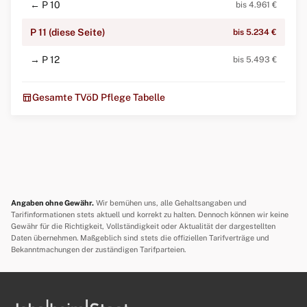
← P 10
bis 4.961 €
P 11 (diese Seite)
bis 5.234 €
→ P 12
bis 5.493 €
table_chart
Gesamte TVöD Pflege Tabelle
Angaben ohne Gewähr.
Wir bemühen uns, alle Gehaltsangaben und
Tarifinformationen stets aktuell und korrekt zu halten. Dennoch können wir keine
Gewähr für die Richtigkeit, Vollständigkeit oder Aktualität der dargestellten
Daten übernehmen. Maßgeblich sind stets die offiziellen Tarifverträge und
Bekanntmachungen der zuständigen Tarifparteien.