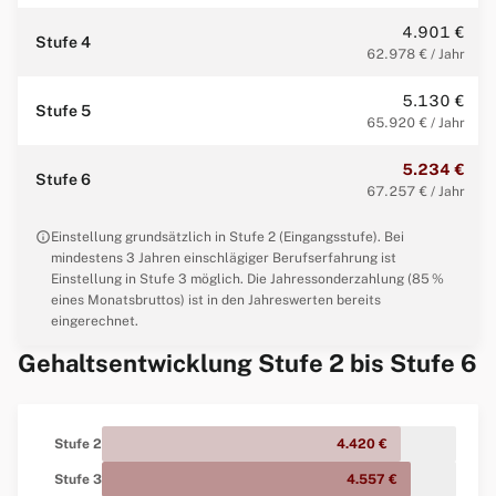
4.901 €
Stufe 4
62.978 € / Jahr
5.130 €
Stufe 5
65.920 € / Jahr
5.234 €
Stufe 6
67.257 € / Jahr
info
Einstellung grundsätzlich in Stufe 2 (Eingangsstufe). Bei
mindestens 3 Jahren einschlägiger Berufserfahrung ist
Einstellung in Stufe 3 möglich. Die Jahressonderzahlung (85 %
eines Monatsbruttos) ist in den Jahreswerten bereits
eingerechnet.
Gehaltsentwicklung Stufe 2 bis Stufe 6
Stufe 2
4.420 €
Stufe 3
4.557 €