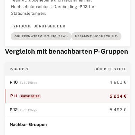
Team-/Gruppenebene und Hebammen mit
Hochschulabschluss. Darüber liegt
P 12
für
Stationsleitungen.
TYPISCHE BERUFSBILDER
GRUPPEN-/TEAMLEITUNG (ERW.)
HEBAMME (HOCHSCHULE)
Vergleich mit benachbarten P-Gruppen
P-GRUPPE
HÖCHSTE STUFE
P 10
4.961 €
TVöD Pflege
P 11
5.234 €
DIESE SEITE
P 12
5.493 €
TVöD Pflege
Nachbar-Gruppen