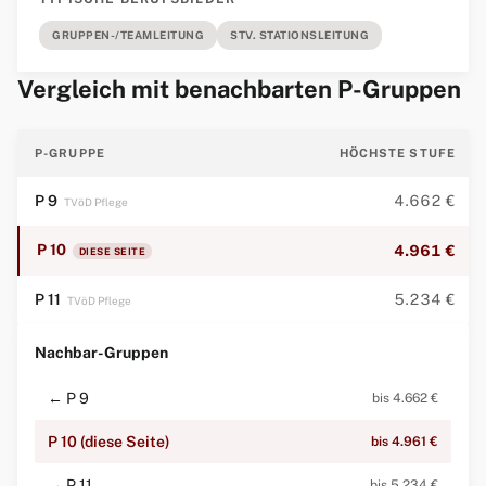
GRUPPEN-/TEAMLEITUNG
STV. STATIONSLEITUNG
Vergleich mit benachbarten P-Gruppen
P-GRUPPE
HÖCHSTE STUFE
P 9
4.662 €
TVöD Pflege
P 10
4.961 €
DIESE SEITE
P 11
5.234 €
TVöD Pflege
Nachbar-Gruppen
← P 9
bis 4.662 €
P 10 (diese Seite)
bis 4.961 €
→ P 11
bis 5.234 €