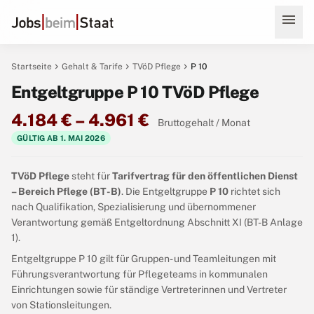
menu
chevron_right
chevron_right
chevron_right
Startseite
Gehalt & Tarife
TVöD Pflege
P 10
Entgeltgruppe P 10 TVöD Pflege
4.184 € – 4.961 €
Bruttogehalt / Monat
GÜLTIG AB 1. MAI 2026
TVöD Pflege
steht für
Tarifvertrag für den öffentlichen Dienst
– Bereich Pflege (BT-B)
. Die Entgeltgruppe
P 10
richtet sich
nach Qualifikation, Spezialisierung und übernommener
Verantwortung gemäß Entgeltordnung Abschnitt XI (BT-B Anlage
1).
Entgeltgruppe P 10 gilt für Gruppen- und Teamleitungen mit
Führungsverantwortung für Pflegeteams in kommunalen
Einrichtungen sowie für ständige Vertreterinnen und Vertreter
von Stationsleitungen.