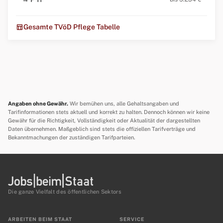
table_chart
Gesamte TVöD Pflege Tabelle
Angaben ohne Gewähr.
Wir bemühen uns, alle Gehaltsangaben und
Tarifinformationen stets aktuell und korrekt zu halten. Dennoch können wir keine
Gewähr für die Richtigkeit, Vollständigkeit oder Aktualität der dargestellten
Daten übernehmen. Maßgeblich sind stets die offiziellen Tarifverträge und
Bekanntmachungen der zuständigen Tarifparteien.
Die ganze Vielfalt des öffentlichen Sektors
ARBEITEN BEIM STAAT
SERVICE