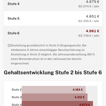
4.675 €
Stufe 4
60.074 € / Jahr
4.851 €
Stufe 5
62.335 € / Jahr
4.961 €
Stufe 6
63.749 € / Jahr
info
Einstellung grundsätzlich in Stufe 2 (Eingangsstufe). Bei
mindestens 3 Jahren einschlägiger Berufserfahrung ist
Einstellung in Stufe 3 möglich. Die Jahressonderzahlung (85 %
eines Monatsbruttos) ist in den Jahreswerten bereits
eingerechnet.
Gehaltsentwicklung Stufe 2 bis Stufe 6
Stufe 2
4.184 €
Stufe 3
4.312 €
Stufe 4
4.675 €