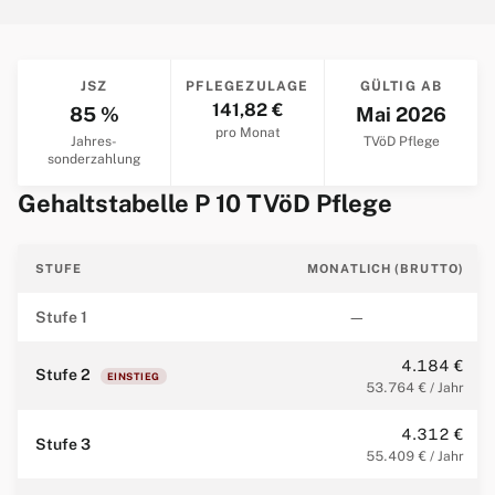
JSZ
PFLEGEZULAGE
GÜLTIG AB
141,82 €
85 %
Mai 2026
pro Monat
Jahres­
TVöD Pflege
sonderzahlung
Gehaltstabelle P 10 TVöD Pflege
STUFE
MONATLICH (BRUTTO)
Stufe 1
—
4.184 €
Stufe 2
EINSTIEG
53.764 € / Jahr
4.312 €
Stufe 3
55.409 € / Jahr