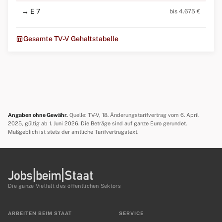
→ E 7
bis 4.675 €
table_chart
Gesamte TV-V Gehaltstabelle
Angaben ohne Gewähr.
Quelle: TV-V, 18. Änderungstarifvertrag vom 6. April
2025, gültig ab 1. Juni 2026. Die Beträge sind auf ganze Euro gerundet.
Maßgeblich ist stets der amtliche Tarifvertragstext.
Die ganze Vielfalt des öffentlichen Sektors
ARBEITEN BEIM STAAT
SERVICE