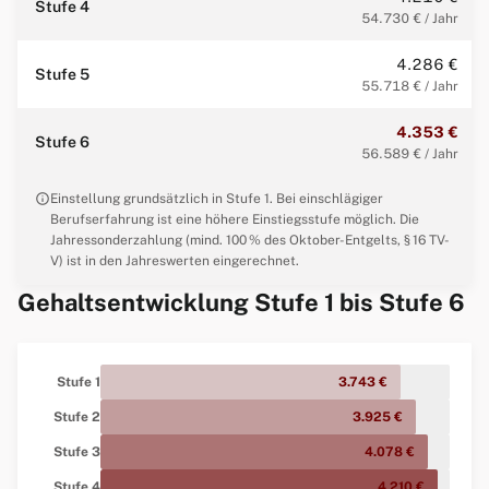
Stufe 4
54.730 € / Jahr
4.286 €
Stufe 5
55.718 € / Jahr
4.353 €
Stufe 6
56.589 € / Jahr
info
Einstellung grundsätzlich in Stufe 1. Bei einschlägiger
Berufserfahrung ist eine höhere Einstiegsstufe möglich. Die
Jahressonderzahlung (mind. 100 % des Oktober-Entgelts, § 16 TV-
V) ist in den Jahreswerten eingerechnet.
Gehaltsentwicklung Stufe 1 bis Stufe 6
Stufe 1
3.743 €
Stufe 2
3.925 €
Stufe 3
4.078 €
Stufe 4
4.210 €