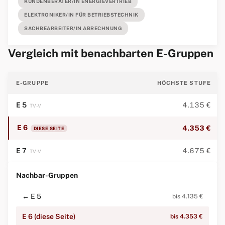
KUNDENBERATER/IN ENERGIEVERTRIEB
ELEKTRONIKER/IN FÜR BETRIEBSTECHNIK
SACHBEARBEITER/IN ABRECHNUNG
Vergleich mit benachbarten E-Gruppen
E-GRUPPE
HÖCHSTE STUFE
E 5
4.135 €
TV-V
E 6
4.353 €
DIESE SEITE
E 7
4.675 €
TV-V
Nachbar-Gruppen
← E 5
bis 4.135 €
E 6 (diese Seite)
bis 4.353 €