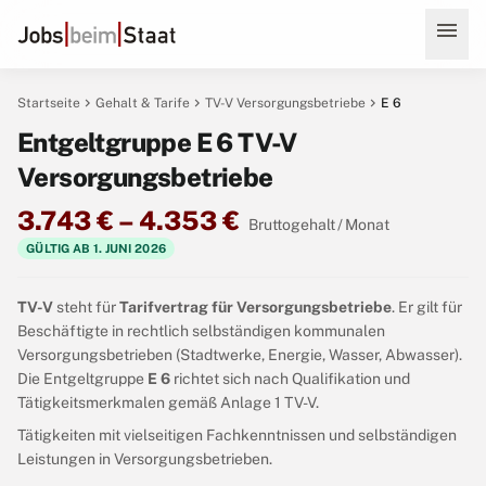
menu
chevron_right
chevron_right
chevron_right
Startseite
Gehalt & Tarife
TV-V Versorgungsbetriebe
E 6
Entgeltgruppe E 6 TV-V
Versorgungsbetriebe
3.743 € – 4.353 €
Bruttogehalt / Monat
GÜLTIG AB 1. JUNI 2026
TV-V
steht für
Tarifvertrag für Versorgungsbetriebe
. Er gilt für
Beschäftigte in rechtlich selbständigen kommunalen
Versorgungsbetrieben (Stadtwerke, Energie, Wasser, Abwasser).
Die Entgeltgruppe
E 6
richtet sich nach Qualifikation und
Tätigkeitsmerkmalen gemäß Anlage 1 TV-V.
Tätigkeiten mit vielseitigen Fachkenntnissen und selbständigen
Leistungen in Versorgungsbetrieben.