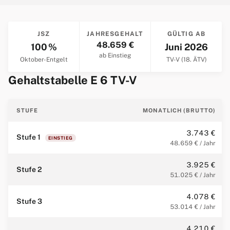
JSZ
JAHRESGEHALT
GÜLTIG AB
48.659 €
100 %
Juni 2026
ab Einstieg
Oktober-Entgelt
TV-V (18. ÄTV)
Gehaltstabelle E 6 TV-V
STUFE
MONATLICH (BRUTTO)
3.743 €
Stufe 1
EINSTIEG
48.659 € / Jahr
3.925 €
Stufe 2
51.025 € / Jahr
4.078 €
Stufe 3
53.014 € / Jahr
4.210 €