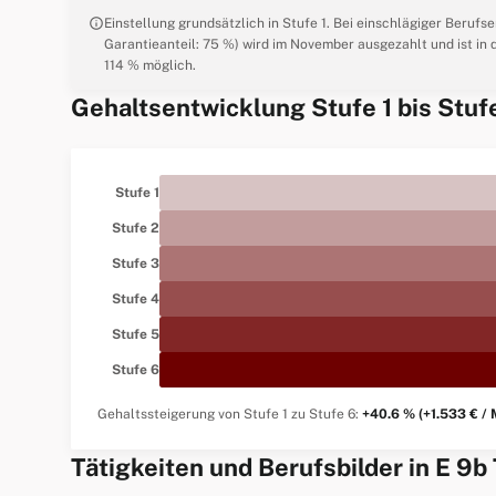
info
Einstellung grundsätzlich in Stufe 1. Bei einschlägiger Beruf
Garantieanteil: 75 %) wird im November ausgezahlt und ist in d
114 % möglich.
Gehaltsentwicklung Stufe 1 bis Stuf
Stufe 1
Stufe 2
Stufe 3
Stufe 4
Stufe 5
Stufe 6
Gehaltssteigerung von Stufe 1 zu Stufe 6:
+40.6 % (+1.533 € / 
Tätigkeiten und Berufsbilder in E 9