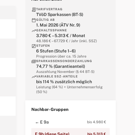
contract
TARIFVERTRAG
TVöD Sparkassen (BT-S)
calendar_today
GÜLTIG AB
1. Mai 2026 (ÄTV Nr. 9)
trending_up
GEHALTSSPANNE
3.780 € – 5.313 € / Monat
48.186 € – 67.729 € / Jahr (inkl. SSZ)
stairs
STUFEN
6 Stufen (Stufe 1–6)
Progression über ca. 15 Jahre
payments
SPARKASSENSONDERZAHLUNG
74,77 % (Garantieanteil)
Auszahlung November (§ 44 BT-S)
trending_up
VARIABLE SSZ-ANTEILE
bis 114 % zusätzlich möglich
Leistung (64 %) + Unternehmenserfolg
(50 %)
Nachbar-Gruppen
← E 9a
bis 4.980 €
E 9b (diese Seite)
bis 5.313 €