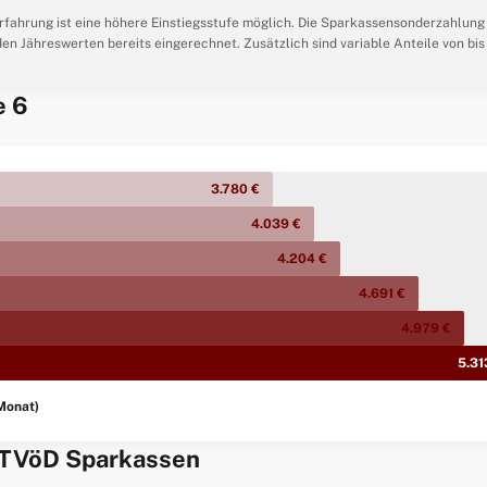
serfahrung ist eine höhere Einstiegsstufe möglich. Die Sparkassensonderzahlung
en Jähreswerten bereits eingerechnet. Zusätzlich sind variable Anteile von bis
e 6
3.780 €
4.039 €
4.204 €
4.691 €
4.979 €
5.31
Monat)
b TVöD Sparkassen