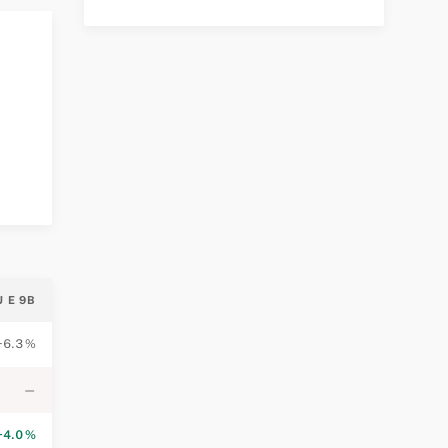
U E 9B
−6.3 %
—
+4.0 %