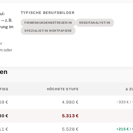
TYPISCHE BERUFSBILDER
ul-
— z. B.
FIRMENKUNDENBETREUER/IN
KREDITANALYST/IN
rung im
SPEZIALIST/IN WERTPAPIERE
er
m oder
pen
TIEG
HÖCHSTE STUFE
Δ Z
59 €
4.980 €
−333 € / 
80 €
5.313 €
11 €
5.528 €
+215 € / 