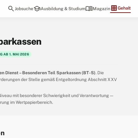
grid_on
search
school
menu_book
Gehalt
Jobsuche
Ausbildung & Studium
Magazin
parkassen
G AB 1. MAI 2026
hen Dienst – Besonderen Teil Sparkassen (BT-S)
. Die
forderungen der Stelle gemäß Entgeltordnung Abschnitt XXV
-Niveau mit besonderer Schwierigkeit und Verantwortung —
erung im Wertpapierbereich.
en