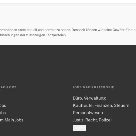
mationen stets aktuell und korrekt zu halten. Dennoch können wir keine Gewähr für die R
ntmachungen der zuständigen Tarifparteien.
NACH ORT
JOBS NACH KATEGORIE
Büro, Verwaltung
obs
Kaufleute, Finanzen, Steuern
obs
Personalwesen
am Main Jobs
Justiz, Recht, Polizei
+ Mehr