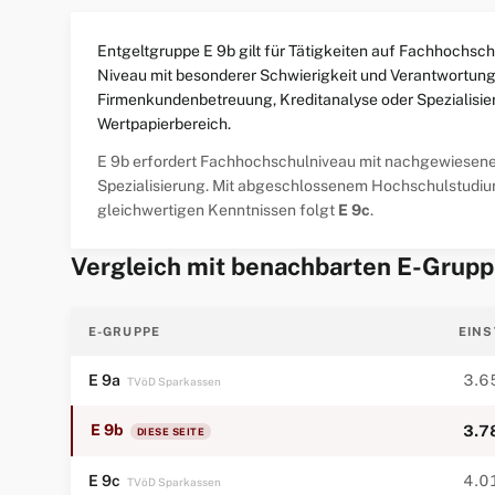
Entgeltgruppe E 9b gilt für Tätigkeiten auf Fachhochsch
Niveau mit besonderer Schwierigkeit und Verantwortung 
Firmenkundenbetreuung, Kreditanalyse oder Spezialisie
Wertpapierbereich.
E 9b erfordert Fachhochschulniveau mit nachgewiesen
Spezialisierung. Mit abgeschlossenem Hochschulstudiu
gleichwertigen Kenntnissen folgt
E 9c
.
Vergleich mit benachbarten E-Grup
E-GRUPPE
EINS
E 9a
3.6
TVöD Sparkassen
E 9b
3.7
DIESE SEITE
E 9c
4.0
TVöD Sparkassen