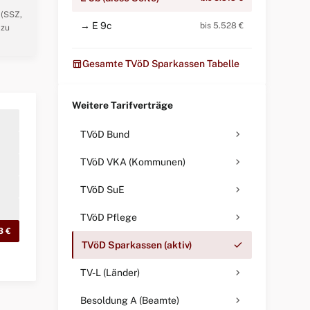
 (SSZ,
→ E 9c
bis 5.528 €
 zu
table_chart
Gesamte TVöD Sparkassen Tabelle
Weitere Tarifverträge
chevron_right
TVöD Bund
chevron_right
TVöD VKA (Kommunen)
chevron_right
TVöD SuE
chevron_right
TVöD Pflege
3 €
check
TVöD Sparkassen (aktiv)
chevron_right
TV-L (Länder)
chevron_right
Besoldung A (Beamte)