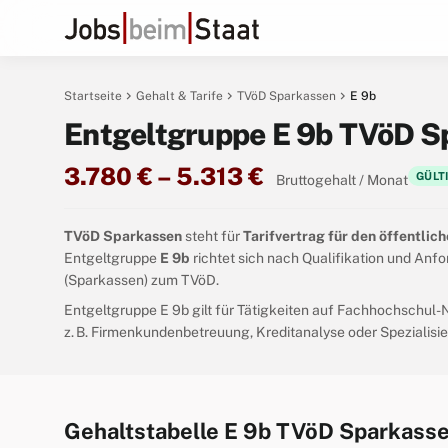
chevron_right
chevron_right
chevron_right
Startseite
Gehalt & Tarife
TVöD Sparkassen
E 9b
Entgeltgruppe E 9b TVöD S
3.780 € – 5.313 €
GÜLTI
Bruttogehalt / Monat
TVöD Sparkassen
steht für
Tarifvertrag für den öffentlic
Entgeltgruppe
E 9b
richtet sich nach Qualifikation und An
(Sparkassen) zum TVöD.
Entgeltgruppe E 9b gilt für Tätigkeiten auf Fachhochschul
z. B. Firmenkundenbetreuung, Kreditanalyse oder Spezialisi
Gehaltstabelle E 9b TVöD Sparkass