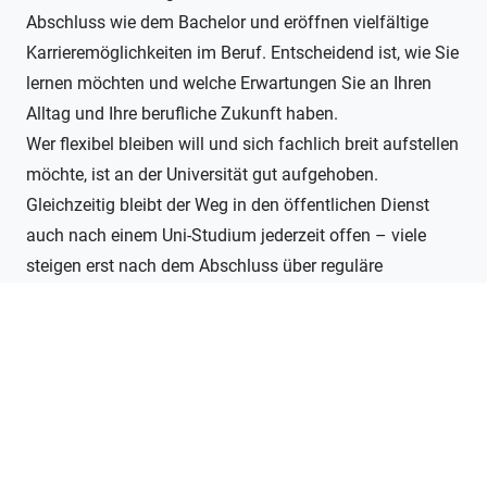
Abschluss wie dem Bachelor und eröffnen vielfältige
Karrieremöglichkeiten im Beruf. Entscheidend ist, wie Sie
lernen möchten und welche Erwartungen Sie an Ihren
Alltag und Ihre berufliche Zukunft haben.
Wer flexibel bleiben will und sich fachlich breit aufstellen
möchte, ist an der Universität gut aufgehoben.
Gleichzeitig bleibt der Weg in den öffentlichen Dienst
auch nach einem Uni-Studium jederzeit offen – viele
steigen erst nach dem Abschluss über reguläre
Bewerbung in Behörden ein. Wer hingegen früh in den
Berufsalltag einsteigen, praktische Erfahrungen
sammeln und mit klaren Perspektiven im
Verwaltungsdienst planen möchte, findet im dualen
Studium im öffentlichen Dienst eine besonders attraktive
Option, etwa als Beamter im gehobenen Dienst.