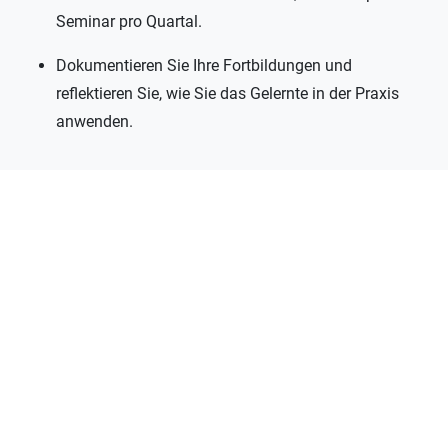
Seminar pro Quartal.
Dokumentieren Sie Ihre Fortbildungen und
reflektieren Sie, wie Sie das Gelernte in der Praxis
anwenden.
Entwicklung beginnt im Alltag
Mal ehrlich: Niemand bringt all diese Fähigkeiten von
Anfang an mit – und das muss auch niemand. Wichtiger
ist, sich bewusst zu machen, worauf es im Arbeitsalltag
wirklich ankommt – und Schritt für Schritt daran zu
arbeiten. Vielleicht fällt einem Organisation leicht, aber
man tut sich mit Veränderungen schwer.
Oder man ist ein Kommunikationstalent, möchte aber
lernen, Konflikte gelassener zu lösen. Genau darum