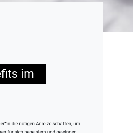
fits im
er*in die nötigen Anreize schaffen, um
nen für sich begeistern und gewinnen