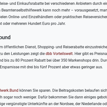
 Reise- und Einkaufsrabatte bei verschiedenen Anbietern durch ei
s Beamtenselbsthilfewerk kann noch mehr – vorausgesetzt, man 
ielen Online- und Einzelhändlern oder praktischen Reiseversich
t oder mehreren Hundert Euro pro Jahr.
bund
im öffentlichen Dienst, Shopping- und Reiserabatte einzustreiche
u den Leistungen zeigt die
dbb Vorteilswelt
. Hier gibt es Preis
nd bis zu 80 Prozent Rabatt bei über 350 Markenshops drin. Du
Ersparnisse mit drei bis fünf Prozent aber etwas geringer aus.
lwerk.Bund
können Sie sparen. Die Beitragskosten belaufen sich
ich sogar noch weniger. Dafür bekommen Sie dann einiges gebot
nige vergünstigte Unterkünfte an der Nordsee, der Niederlande od