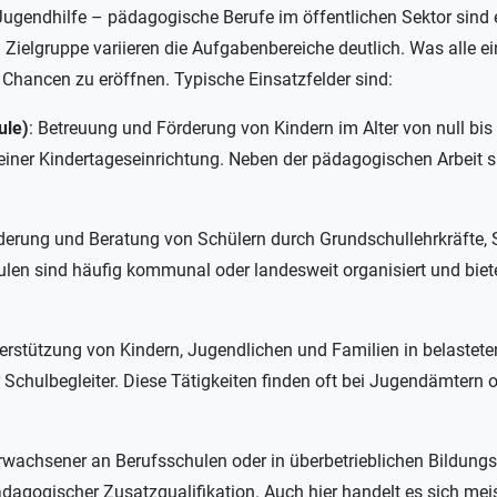
 Jugendhilfe – pädagogische Berufe im öffentlichen Sektor sind e
d Zielgruppe variieren die Aufgabenbereiche deutlich. Was alle e
 Chancen zu eröffnen. Typische Einsatzfelder sind:
ule)
: Betreuung und Förderung von Kindern im Alter von null bis
ng einer Kindertageseinrichtung. Neben der pädagogischen Arbei
rderung und Beratung von Schülern durch Grundschullehrkräfte
hulen sind häufig kommunal oder landesweit organisiert und bie
erstützung von Kindern, Jugendlichen und Familien in belastet
Schulbegleiter. Diese Tätigkeiten finden oft bei Jugendämtern od
wachsener an Berufsschulen oder in überbetrieblichen Bildungs
ädagogischer Zusatzqualifikation. Auch hier handelt es sich meis